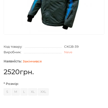
Код товару:
CKGB-39
Виробник:
Neve
Закінчився
2520грн.
* Розмір:
S
M
L
XL
XXL