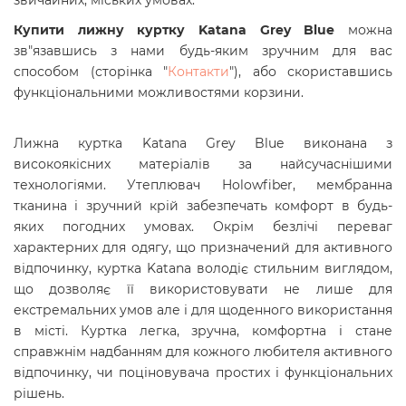
звичайних, міських умовах.
Купити лижну куртку Katana Grey Blue
можна
зв"язавшись з нами будь-яким зручним для вас
способом (сторінка "
Контакти
"), або скориставшись
функціональними можливостями корзини.
Лижна куртка Katana Grey Blue виконана з
високоякісних матеріалів за найсучаснішими
технологіями.
Утеплювач Holowfiber, мембранна
тканина і зручний крій забезпечать комфорт в будь-
яких погодних умовах.
Окрім безлічі переваг
характерних для одягу, що призначений для активного
відпочинку, куртка
Katana
володіє стильним виглядом,
що дозволяє її використовувати не лише для
екстремальних умов але і для щоденного використання
в місті. Куртка легка, зручна, комфортна і стане
справжнім надбанням для кожного любителя активного
відпочинку, чи поціновувача простих і функціональних
рішень.