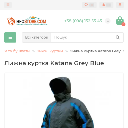
0
0
+38 (098) 152 55 45
0
Всі категорії
тки та бушлати
Лижні куртки
Лижна куртка Katana Grey Bl
Лижна куртка Katana Grey Blue