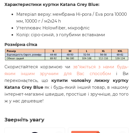
Характеристики куртки Katana Grey Blue:
Матеріал верху: мембрана Hi-pora / Eva pora 10000
мм, 10000 г / м2х24 h
Утеплювач:
Holowfiber,
мікрофліс
Колір: сіро-синій, з голубими вставками
Розмірна сітка
Скористайтеся корзиною чи
зв"яжіться з нами будь-
яким іншим зручним для Вас способом
і Ви
переконаєтесь, що
купити чоловічу лижну куртку
Katana Grey Blue
як і будь-який інший товар, в нашому
інтернет-магазині швидше, простіше і зручніше, до того
ж у нас дешевше!
Зверніть увагу