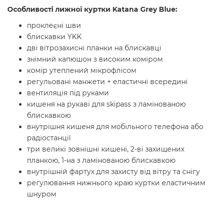
Особливості лижної куртки Katana Grey Blue:
проклеєні шви
блискавки YKK
дві вітрозахисні планки на блискавці
знімний капюшон з високим коміром
комір утеплений мікрофлісом
регульовані манжети + еластичні всередині
вентиляція під руками
кишеня на рукаві для skipass з ламінованою
блискавкою
внутрішня кишеня для мобільного телефона або
радіостанції
три великі зовнішні кишені, 2-ві захищених
планкою, 1-на з ламінованою блискавкою
внутрішній фартух для захисту від вітру та снігу
регулювання нижнього краю куртки еластичним
шнуром