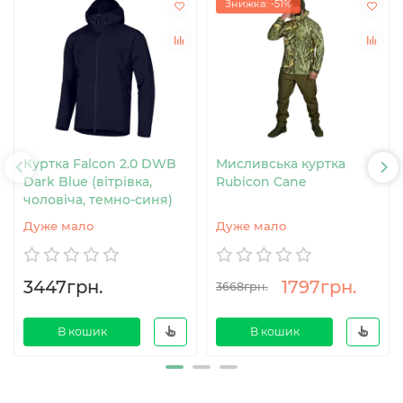
Знижка: -51%
Куртка Falcon 2.0 DWB
Мисливська куртка
Dark Blue (вітрівка,
Rubicon Cane
чоловіча, темно-синя)
Дуже мало
Дуже мало
3447грн.
1797грн.
3668грн.
В кошик
В кошик