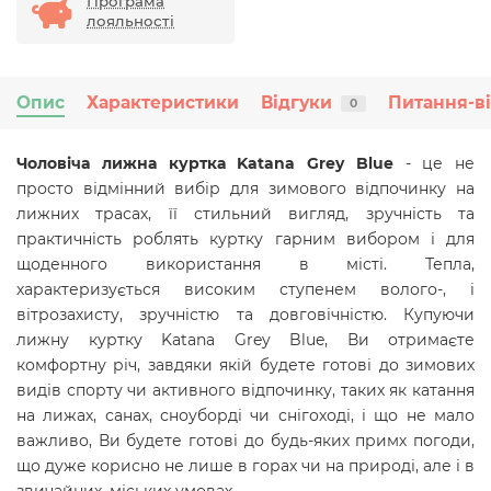
Програма
лояльності
Опис
Характеристики
Відгуки
Питання-в
0
Чоловіча лижна куртка Katana Grey Blue
- це не
просто відмінний вибір для зимового відпочинку на
лижних трасах, її стильний вигляд, зручність та
практичність роблять куртку гарним вибором і для
щоденного використання в місті. Тепла,
характеризується високим ступенем волого-, і
вітрозахисту, зручністю
та довговічністю.
Купуючи
лижну куртку
Katana Grey Blue,
Ви отримаєте
комфортну річ, завдяки якій будете готові до зимових
видів спорту чи активного відпочинку, таких як катання
на лижах, санах, сноуборді чи снігоході, і що не мало
важливо, Ви будете готові до будь-яких примх погоди,
що дуже корисно не лише в горах чи на природі, але і в