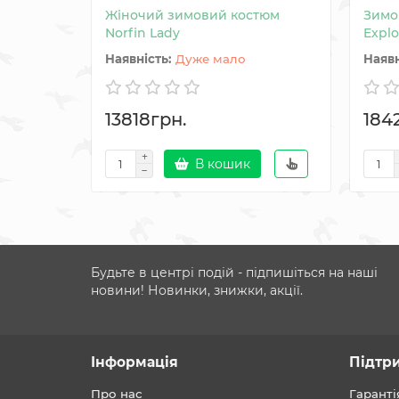
Жіночий зимовий костюм
Зимо
Norfin Lady
Explo
Дуже мало
13818грн.
184
В кошик
Будьте в центрі подій - підпишіться на наші
новини! Новинки, знижки, акції.
Інформація
Підтр
Про нас
Гаранті