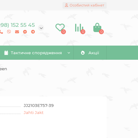
Особистий кабінет
098) 152 55 45
0
0
0
Тактичне спорядження
Акції
reen
JJ2103E757-39
Jahti Jakt