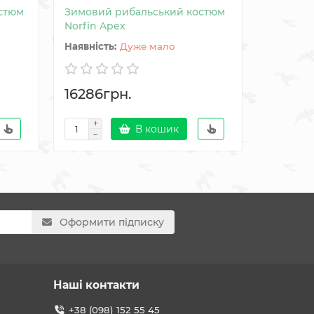
стюм
Зимовий рибальський костюм
Камуфля
Norfin Apex
Вечірній
Дуже мало
16286грн.
3168грн.
В кошик
Оформити підписку
Наші контакти
+38 (098) 152 55 45