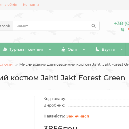
 та обмін
Контакти
+38 (
егорії
Туризм і кемпінг
Одяг
Взуття
остюми
Мисливський демісезонний костюм Jahti Jakt Forest G
 костюм Jahti Jakt Forest Green
Код товару:
Виробник:
Закінчився
3856грн.