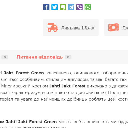
Доставка 1-3 дні
Пі
Питання-відповідь
0
0
 Jakt Forest Green
класичного, оливкового забарвлення
ізняється особливим, стильним виглядом, та має багато тех
у. Мисливський костюм
Jahti Jakt Forest
виконано з дихаючо
овах і характеризується міцністю та довговічністю. Поліпш
атеріал та увага до найменших дрібниць роблять цей кос
 Jahti Jakt Forest Green
можна зв"язавшись з нами будь