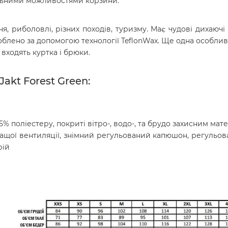
альними можливостями корзини.
 риболовлі, різних походів, туризму. Має чудові дихаючі вл
блено за допомогою технології TeflonWax. Ще одна особлив
 входять куртка і брюки.
akt Forest Green:
5% поліестеру, покриті вітро-, водо-, та брудо захисним мат
кращої вентиляції, знімний регульований капюшон, регульова
рій