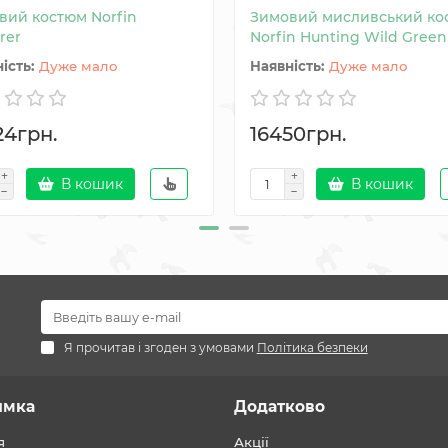
вий костюм Norfin
Зимовий мисливський ко
rer
Norfin Hunting Wild Green
Дуже мало
Дуже мало
24грн.
16450грн.
В кошик
В кошик
Я прочитав і згоден з умовами
Політика безпеки
имка
Додатково
я
Акції