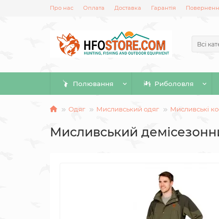
Про нас
Оплата
Доставка
Гарантія
Повернення
Всі кат
Полювання
Риболовля
Одяг
Мисливський одяг
Мисливські к
Мисливський демісезонний