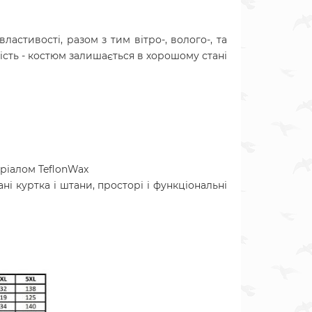
астивості, разом з тим вітро-, волого-, та
ість - костюм залишається в хорошому стані
еріалом TeflonWax
ні куртка і штани, просторі і функціональні