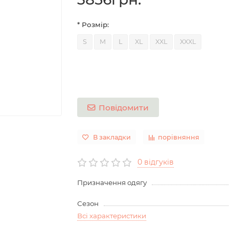
* Розмір:
S
M
L
XL
XXL
XXXL
Повідомити
В закладки
порівняння
0 відгуків
Призначення одягу
Сезон
Всі характеристики