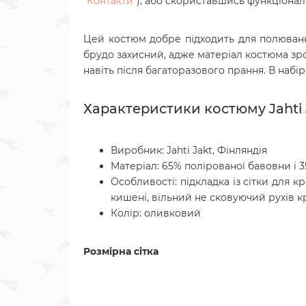
"
Контакти
"), або скориставшись функціон
Цей костюм добре підходить для полювання,
брудо захисний, адже матеріал костюма зро
навіть після багаторазового прання. В набір
Характеристики костюму Jahti J
Виробник: Jahti Jakt, Фінляндія
Матеріал: 65% полірованої бавовни і 3
Особливості: підкладка із сітки для 
кишені, вільний не сковуючий рухів к
Колір: оливковий
Розмірна сітка