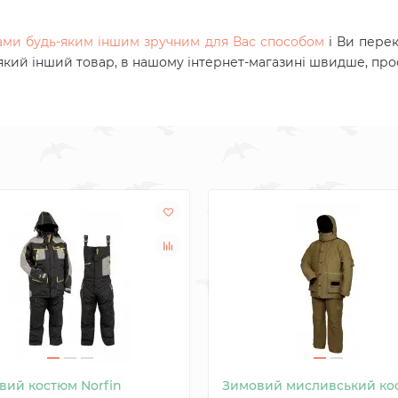
нами будь-яким іншим зручним для Вас способом
і Ви пере
-який інший товар, в нашому інтернет-магазині швидше, прос
вий костюм Norfin
Зимовий мисливський ко