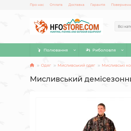
Про нас
Оплата
Доставка
Гарантія
Повернення
Всі кат
Полювання
Риболовля
Одяг
Мисливський одяг
Мисливські к
Мисливський демісезонни