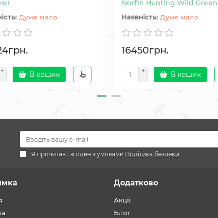
rer
Norfin Hunting Wild Green
Дуже мало
Дуже мало
24грн.
16450грн.
В кошик
В кошик
Я прочитав і згоден з умовами
Політика безпеки
имка
Додатково
я
Акції
ка
Блог