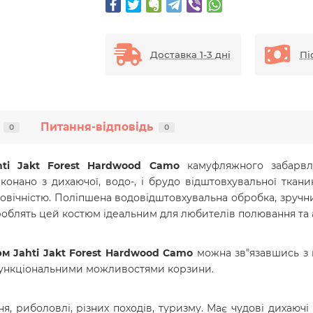
Доставка 1-3 дні
Пі
Питання-відповідь
0
0
ti Jakt Forest Hardwood Camo
камуфляжного забарвле
конано з дихаючої, водо-, і брудо відштовхувальної ткани
говічністю. Поліпшена водовідштовхувальна обробка, зручн
роблять цей костюм ідеальним для любителів полювання та 
м Jahti Jakt Forest Hardwood Camo
можна зв"язавшись з
 функціональними можливостями корзини.
 риболовлі, різних походів, туризму. Має чудові дихаючі вл