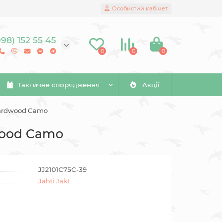
Особистий кабінет
098) 152 55 45
0
0
0
Тактичне спорядження
Акції
Hardwood Camo
wood Camo
JJ2101C75C-39
Jahti Jakt