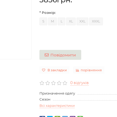
* Розмір:
S
M
L
XL
XXL
XXXL
Повідомити
В закладки
порівняння
0 відгуків
Призначення одягу
Сезон
Всі характеристики