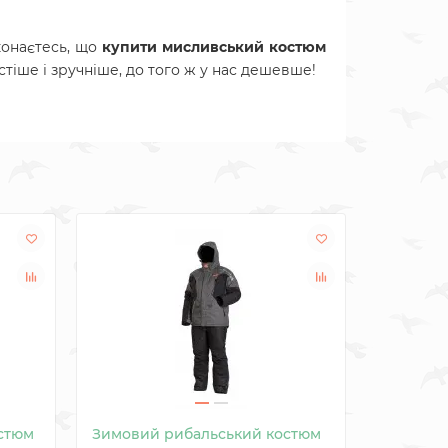
конаєтесь, що
купити мисливський костюм
тіше і зручніше, до того ж у нас дешевше!
стюм
Зимовий рибальський костюм
Камуфля