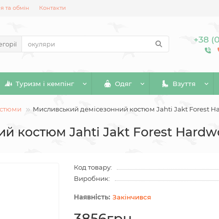
 та обмін
Контакти
+38 (
егорії
Туризм і кемпінг
Одяг
Взуття
остюми
Мисливський демісезонний костюм Jahti Jakt Forest 
й костюм Jahti Jakt Forest Hard
Код товару:
Виробник:
Закінчився
3856грн.