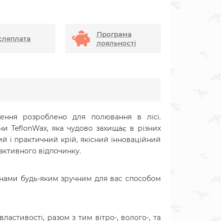
Програма
сляплата
лояльності
ння розроблено для полювання в лісі.
ни TeflonWax, яка чудово захищає в різних
ий і практичний крій, якісний інноваційний
активного відпочинку.
 нами будь-яким зручним для вас способом
астивості, разом з тим вітро-, волого-, та