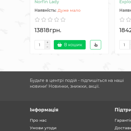
Norfin Lady
Explo
Дуже мало
13818грн.
184
В кошик
Будьте в центрі подій - підпишіться на наші
новини! Новинки, знижки, акції.
Інформація
Підтр
Про нас
Гаранті
Умови угоди
Достав