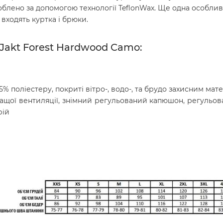
блено за допомогою технології TeflonWax. Ще одна особлив
 входять куртка і брюки.
Jakt Forest Hardwood Camo:
5% поліестеру, покриті вітро-, водо-, та брудо захисним мат
кращої вентиляції, знімний регульований капюшон, регульова
рій