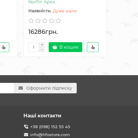
Norfin Apex
Вечірній
Дуже мало
16286грн.
3168гр
В кошик
Оформити підписку
Наші контакти
+38 (098) 152 55 45
info@hfostore.com