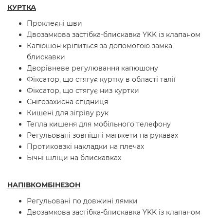
КУРТКА
Проклеєні шви
Двозамкова застібка-блискавка YKK із клапаном
Капюшон кріпиться за допомогою замка-
блискавки
Дворівневе регулювання капюшону
Фіксатор, що стягує куртку в області талії
Фіксатор, що стягує низ куртки
Снігозахисна спідниця
Кишені для зігріву рук
Тепла кишеня для мобільного телефону
Регульовані зовнішні манжети на рукавах
Протиковзкі накладки на плечах
Бічні шліци на блискавках
НАПІВКОМБІНЕЗОН
Регульовані по довжині лямки
Двозамкова застібка-блискавка YKK із клапаном