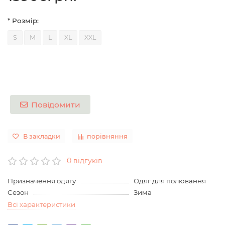
* Розмір:
S
M
L
XL
XXL
Повідомити
В закладки
порівняння
0 відгуків
Призначення одягу
Одяг для полювання
Сезон
Зима
Всі характеристики