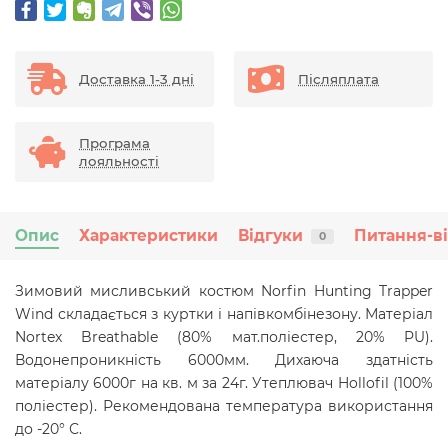
Доставка 1-3 дні
Післяплата
Програма
лояльності
Опис
Характеристики
Відгуки
Питання-в
0
Зимовий мисливський костюм Norfin Hunting Trapper
Wind складається з куртки і напівкомбінезону. Матеріал
Nortex Breathable (80% мат.поліестер, 20% PU).
Водонепроникність 6000мм. Дихаюча здатність
матеріалу 6000г на кв. м за 24г. Утеплювач Hollofil (100%
поліестер). Рекомендована температура використання
до -20° С.