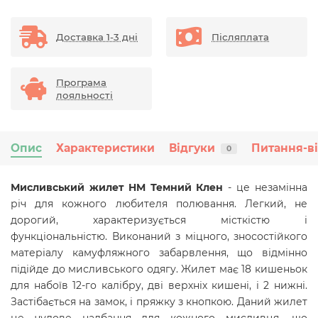
Доставка 1-3 дні
Післяплата
Програма
лояльності
Опис
Характеристики
Відгуки
Питання-в
0
Мисливський жилет HM Темний Клен
- це незамінна
річ для кожного любителя полювання. Легкий, не
дорогий, характеризується місткістю і
функціональністю. Виконаний з міцного, зносостійкого
матеріалу камуфляжного забарвлення, що відмінно
підійде до мисливського одягу. Жилет має 18 кишеньок
для набоїв 12-го калібру, дві верхніх кишені, і 2 нижні.
Застібається на замок, і пряжку з кнопкою. Даний жилет