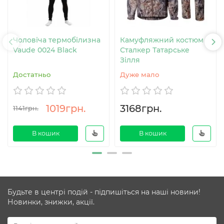
Чоловіча термобілизна
Камуфляжний костюм
Vaude 0024 Black
Сталкер Татарське
Зілля
Достатньо
Дуже мало
1019грн.
3168грн.
1141грн.
В кошик
В кошик
Будьте в центрі подій - підпишіться на наші новини!
Новинки, знижки, акції.