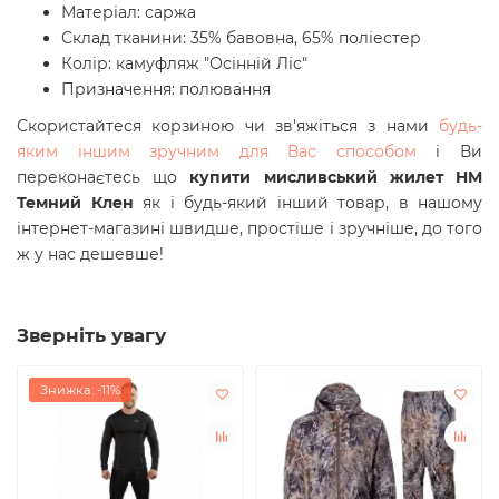
Матеріал: саржа
Склад тканини: 35% бавовна, 65% поліестер
Колір: камуфляж "Осінній Ліс"
Призначення: полювання
Скористайтеся корзиною чи зв'яжіться з нами
будь-
яким іншим зручним для Вас способом
і Ви
переконаєтесь що
купити
мисливський жилет HM
Темний Клен
як і будь-який інший товар, в нашому
інтернет-магазині швидше, простіше і зручніше, до того
ж у нас дешевше!
Зверніть увагу
Знижка: -11%