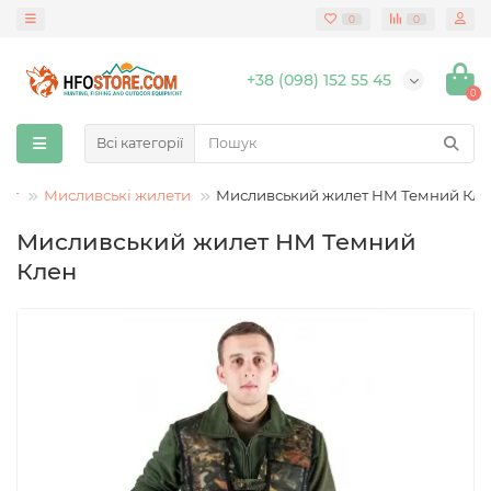
0
0
+38 (098) 152 55 45
0
Всі категорії
дяг
Мисливські жилети
Мисливський жилет HM Темний Кле
Мисливський жилет HM Темний
Клен