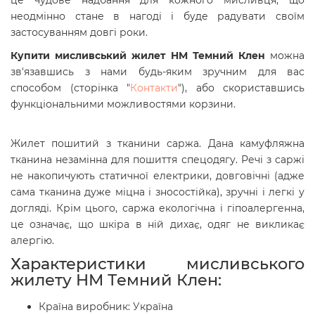
це чудове надбання для кожного мисливця, що
неодмінно стане в нагоді і буде радувати своїм
застосуванням довгі роки.
Купити
мисливський жилет HM Темний Клен
можна
зв'язавшись з нами будь-яким зручним для вас
способом (сторінка "
Контакти
"), або скориставшись
функціональними можливостями корзини.
Жилет пошитий з тканини саржа. Дана камуфляжна
тканина незамінна для пошиття спецодягу. Речі з саржі
не накопичують статичної електрики, довговічні (адже
сама тканина дуже міцна і зносостійка), зручні і легкі у
догляді. Крім цього, саржа екологічна і гіпоалергенна,
це означає, що шкіра в ній дихає, одяг не викликає
алергію.
Характеристики мисливського
жилету
HM Темний Клен
:
Країна виробник: Україна