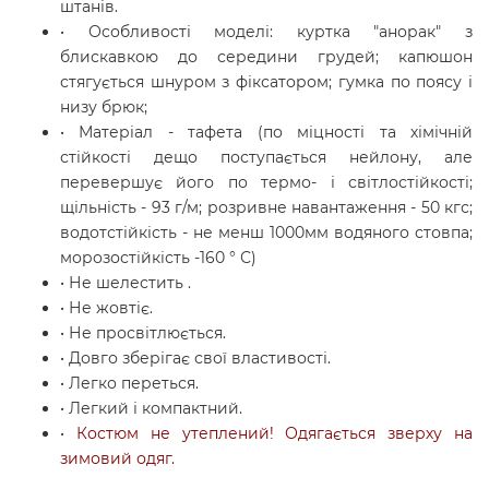
штанів.
•
Особливості моделі: куртка "анорак" з
блискавкою до середини грудей; капюшон
стягується шнуром з фіксатором; гумка по поясу і
низу брюк;
•
Матеріал - тафета (по міцності та хімічній
стійкості дещо поступається нейлону, але
перевершує його по термо- і світлостійкості;
щільність - 93 г/м; розривне навантаження - 50 кгс;
водотстійкість - не менш 1000мм водяного стовпа;
морозостійкість -160 ° С)
• Не шелестить .
• Не жовтіє.
• Не просвітлюється.
• Довго зберігає свої властивості.
• Легко переться.
• Легкий і компактний.
•
Костюм не утеплений! Одягається зверху на
зимовий одяг.