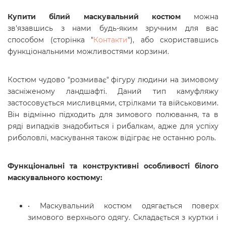
Купити білий маскувальний костюм
можна
зв'язавшись з нами будь-яким зручним для вас
способом (сторінка
"
Контакти
"
), або скориставшись
функціональними можливостями корзини.
Костюм чудово "розмиває" фігуру людини на зимовому
засніженому ландшафті. Даний тип камуфляжу
застосовується мисливцями, стрілками та військовими.
Він відмінно підходить для зимового полювання, та в
ряді випадків знадобиться і рибалкам, адже для успіху
риболовлі, маскування також відіграє не останню роль.
Функціональні та конструктивні особливості білого
маскувального костюму:
• Маскувальний костюм одягається поверх
зимового верхнього одягу. Складається з куртки і