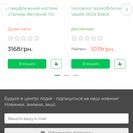
Камуфляжний костюм
Чоловіча термобілизна
Сталкер Вечірній Ліс
Vaude 0024 Black
Дуже мало
Достатньо
3168грн.
1019грн.
1141грн.
В кошик
В кошик
Будьте в центрі подій - підпишіться на наші новини!
Новинки, знижки, акції.