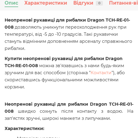
Опис
Характеристики
Відгуки
Питання-в
0
Неопренові рукавиці для рибалки Dragon TCH-RE-01-
008
дозволяють уникнути переохолодження рук при
температурі, від -5 до -10 градусів. Такі рукавички
стануть відмінним доповненням арсеналу справжнього
рибалки.
Купити
неопренові рукавиці для рибалки Dragon
TCH-RE-01-008
можна зв'язавшись з нами будь-яким
зручним для вас способом (сторінка "
Контакти
"), або
скориставшись функціональними можливостями
корзини.
Неопренові рукавиці для рибалки Dragon TCH-RE-01-
008
швидко сохнуть після контакту з водою. На
зап'ястях зручні, широкі манжети з липучками.
Характеристики: