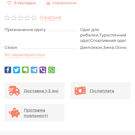
В закладки
порівняння
0 відгуків
Призначення одягу
Одяг для
рибалки,Туристичний
одяг,Спортивний одяг
Сезон
Демісезон,Зима,Осінь
Всі характеристики
Доставка 1-3 дні
Післяплата
Програма
лояльності