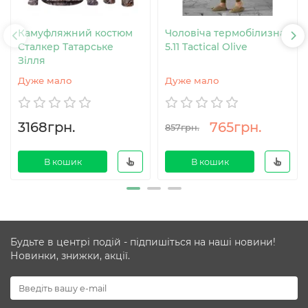
Камуфляжний костюм
Чоловіча термобілизна
Сталкер Татарське
5.11 Tactical Olive
Зілля
Дуже мало
Дуже мало
3168грн.
765грн.
857грн.
В кошик
В кошик
Будьте в центрі подій - підпишіться на наші новини!
Новинки, знижки, акції.