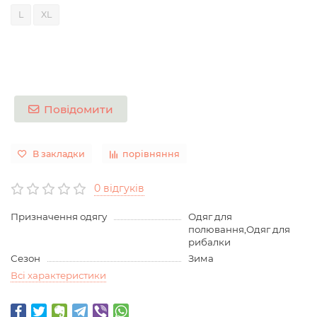
L
XL
Повідомити
В закладки
порівняння
0 відгуків
Призначення одягу
Одяг для
полювання,Одяг для
рибалки
Сезон
Зима
Всі характеристики