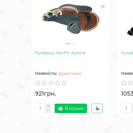
Рукавиці Norfin Aurora
Рукав
Дуже мало
921грн.
105
В кошик