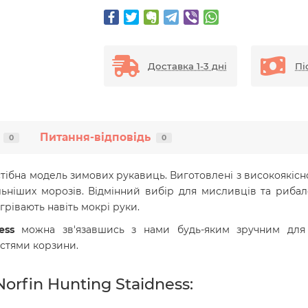
Доставка 1-3 дні
Пі
Питання-відповідь
0
0
стібна модель зимових рукавиць. Виготовлені з високоякісно
льніших морозів. Відмінний вибір для мисливців та риба
грівають навіть мокрі руки.
ness
можна зв'язавшись з нами будь-яким зручним для 
стями корзини.
rfin Hunting Staidness: