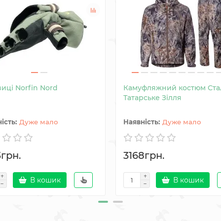
иці Norfin Nord
Камуфляжний костюм Ста
Татарське Зілля
Дуже мало
Дуже мало
3грн.
3168грн.
В кошик
В кошик