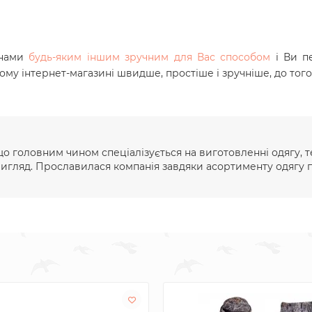
 нами
будь-яким іншим зручним для Вас способом
і Ви п
шому інтернет-магазині швидше, простіше і зручніше, до тог
 що головним чином спеціалізується на виготовленні одягу, т
вигляд. Прославилася компанія завдяки асортименту одягу п