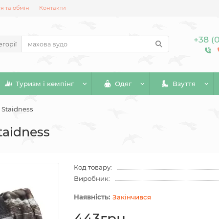
 та обмін
Контакти
+38 (
егорії
Туризм і кемпінг
Одяг
Взуття
 Staidness
taidness
Код товару:
Виробник:
Закінчився
443грн.