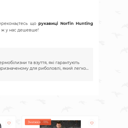
ереконаєтесь що
рукавиці Norfin Hunting
о ж у нас дешевше!
ермобілизни та взуття, які гарантують
ризначеному для риболовлі, який легко...
Знижка: -11%
Знижка: -1