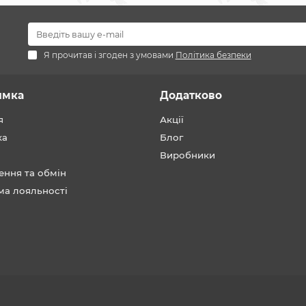
Я прочитав і згоден з умовами
Політика безпеки
имка
Додатково
я
Акції
ка
Блог
Виробники
ення та обмін
ма лояльності