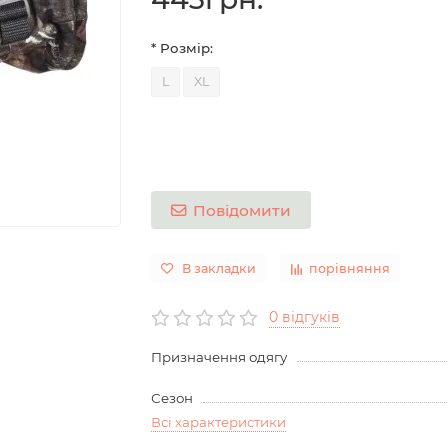
* Розмір:
L
XL
Повідомити
В закладки
порівняння
0 відгуків
Призначення одягу
Сезон
Всі характеристики