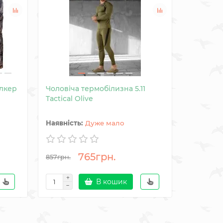
лкер
Чоловіча термобілизна 5.11
Чоловіча
Tactical Olive
термобіл
Camou
Дуже мало
765грн.
857грн.
1200грн.
В кошик