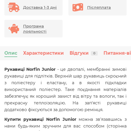
Доставка 1-3 дні
Післяплата
Програма
лояльності
Опис
Характеристики
Відгуки
Питання-в
0
Рукавиці Norfin Junior
- це двопалі, мембранні зимові
рукавиці для підлітків. Верхній шар рукавиць скроєний
з поліестеру і еластану, а в якості підкладки
використаний поліестер. Таке поєднання матеріалів
забезпечує як хороший захист від вітру та вологи, так і
прекрасну теплоізоляцію. На зап'ясті рукавиці
додатково фіксуються за допомогою ремінця.
Купити рукавиці Norfin Junior
можна зв'язавшись з
нами будь-яким зручним для вас способом (сторінка