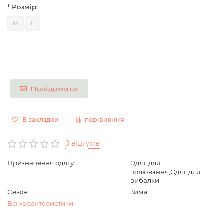
* Розмір:
M
L
Повідомити
В закладки
порівняння
0 відгуків
Призначення одягу
Одяг для
полювання,Одяг для
рибалки
Сезон
Зима
Всі характеристики