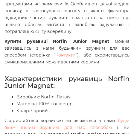
предметами не знімаючи їх. Особливість даної моделі
полягає в застосуванні магніту в якості фіксатора
відкидних частин рукавиці і манжета на гумці, що
щільно облягає зап'ястя і запобігає задуванню і
потраплянню снігу всередину.
Купити рукавиці Norfin Junior Magnet
можна
зв'язавшись з нами будь-яким зручним для вас
способом (сторінка "
Контакти
"), або скориставшись
функціональними можливостями корзини.
Характеристики рукавиць Norfin
Junior Magnet:
Виробник: Norfin, Латвія
Матеріал:
100% поліестер
Колір: чорний
Скористайтеся корзиною чи зв'яжіться з нами
будь-
яким іншим зручним для Вас способом
і Ви