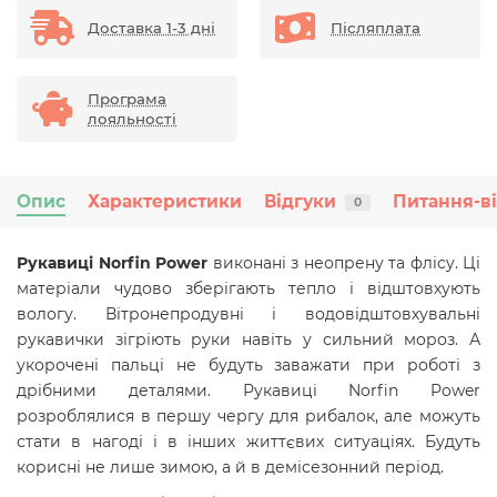
Доставка 1-3 дні
Післяплата
Програма
лояльності
Опис
Характеристики
Відгуки
Питання-в
0
Рукавиці Norfin Power
виконані з неопрену та флісу. Ці
матеріали чудово зберігають тепло і відштовхують
вологу. Вітронепродувні і водовідштовхувальні
рукавички зігріють руки навіть у сильний мороз. А
укорочені пальці не будуть заважати при роботі з
дрібними деталями. Рукавиці Norfin Power
розроблялися в першу чергу для рибалок, але можуть
стати в нагоді і в інших життєвих ситуаціях. Будуть
корисні не лише зимою, а й в демісезонний період.