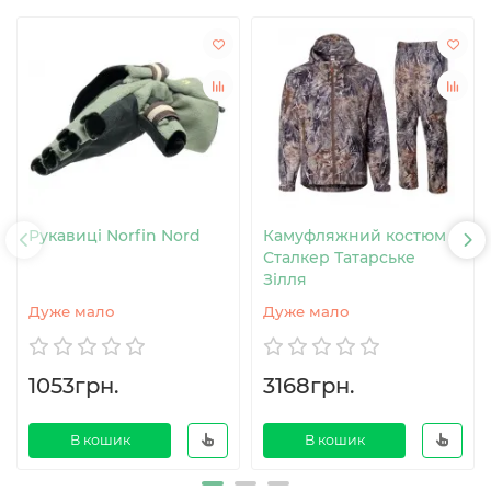
Рукавиці Norfin Nord
Камуфляжний костюм
Сталкер Татарське
Зілля
Дуже мало
Дуже мало
1053грн.
3168грн.
В кошик
В кошик