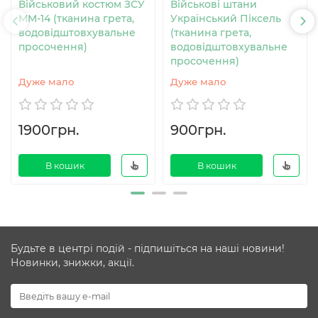
Військовий костюм ЗСУ
Військові штани
MM-14 (тканина грета,
Український Піксель
водовідштовхувальне
(тканина грета,
просочення)
водовідштовхувальне
просочення)
Дуже мало
Дуже мало
1900грн.
900грн.
В кошик
В кошик
Будьте в центрі подій - підпишіться на наші новини!
Новинки, знижки, акції.