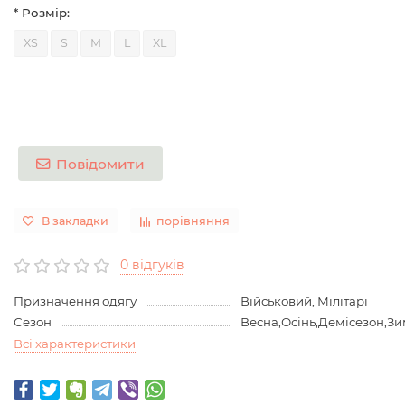
* Розмір:
XS
S
M
L
XL
Повідомити
В закладки
порівняння
0 відгуків
Призначення одягу
Військовий, Мілітарі
Сезон
Весна,Осінь,Демісезон,З
Всі характеристики