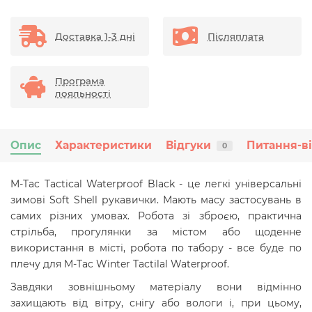
Доставка 1-3 дні
Післяплата
Програма
лояльності
Опис
Характеристики
Відгуки
Питання-в
0
M-Tac Tactical Waterproof Black - це легкі універсальні
зимові Soft Shell рукавички. Мають масу застосувань в
самих різних умовах. Робота зі зброєю, практична
стрільба, прогулянки за містом або щоденне
використання в місті, робота по табору - все буде по
плечу для M-Tac Winter Tactilal Waterproof.
Завдяки зовнішньому матеріалу вони відмінно
захищають від вітру, снігу або вологи і, при цьому,