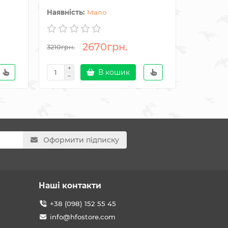
Мало
2670грн.
5434гр
3210грн.
В кошик
Оформити підписку
Наші контакти
+38 (098) 152 55 45
info@hfostore.com