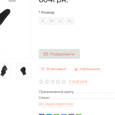
* Розмір:
S
M
L
XL
Повідомити
В закладки
порівняння
0 відгуків
Призначення одягу
Сезон
Всі характеристики