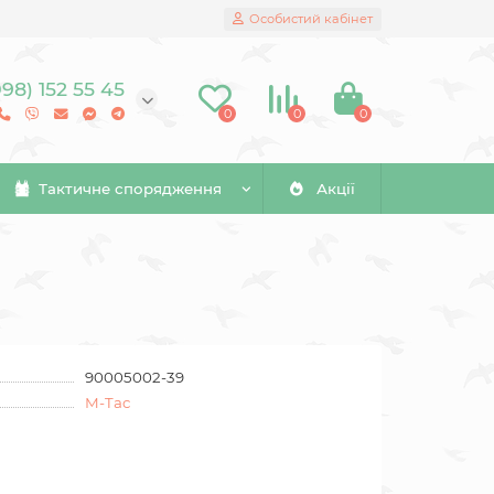
Особистий кабінет
098) 152 55 45
0
0
0
Тактичне спорядження
Акції
90005002-39
M-Tac