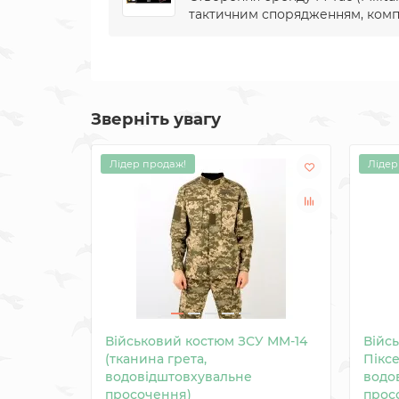
тактичним спорядженням, компан
Зверніть увагу
Лідер продаж!
Лідер
Військовий костюм ЗСУ MM-14
Війс
(тканина грета,
Піксе
водовідштовхувальне
водо
просочення)
прос