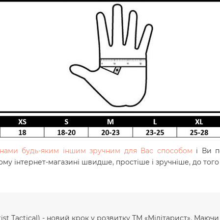
з нами будь-яким іншим зручним для Вас способом
і Ви п
шому інтернет-магазині швидше, простіше і зручніше, до тог
ist Тactical) - новий крок у розвитку ТМ «Мілітарист». Маюч