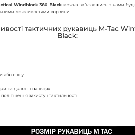
ctical Windblock 380 Black
можна зв"язавшись з нами будь
альними можливостями корзини.
ивості тактичних рукавиць M-Tac Winte
Black
:
и або снігу
е
и на долоні і пальцях
я поліпшення захисту і тактильності