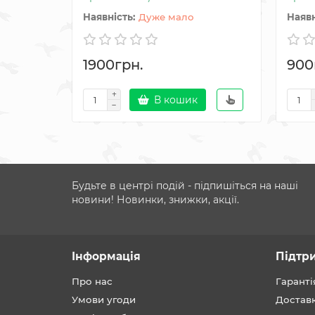
Дуже мало
1900грн.
900
В кошик
Будьте в центрі подій - підпишіться на наші
новини! Новинки, знижки, акції.
Інформація
Підтр
Про нас
Гаранті
Умови угоди
Достав