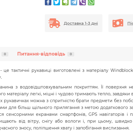
Доставка 1-3 дні
Пі
Питання-відповідь
0
0
 - це тактичні рукавиці виготовлені з матеріалу Windbloc
.
канина з водовідштовхувальним покриттям. Її поверхня н
о матеріалу легкі, міцні і чудово тримають тепло, завдяки ве
ких рукавичках можна з спритністю брати предмети без побо
и для більш щільного прилягання з метою додаткового зах
ся сенсорними екранами смартфонів, GPS навігаторів і 
ищають від вітру, снігу або вологи і, при цьому, швидко
асного зносу, поліпшення хвату і запобігання вислизання.