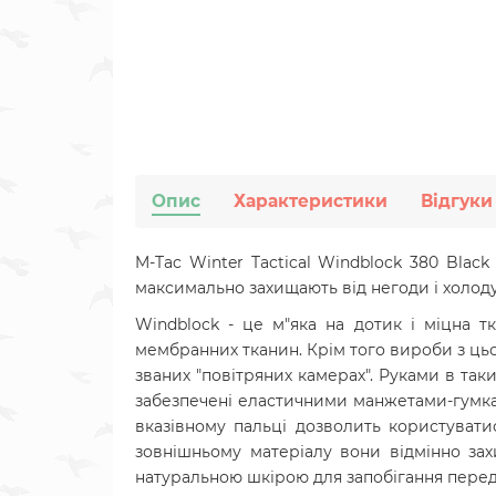
Опис
Характеристики
Відгуки
M-Tac Winter Tactical Windblock 380 Black
максимально захищають від негоди і холоду
Windblock - це м"яка на дотик і міцна т
мембранних тканин. Крім того вироби з цьог
званих "повітряних камерах". Руками в та
забезпечені еластичними манжетами-гумкам
вказівному пальці дозволить користувати
зовнішньому матеріалу вони відмінно зах
натуральною шкірою для запобігання передч