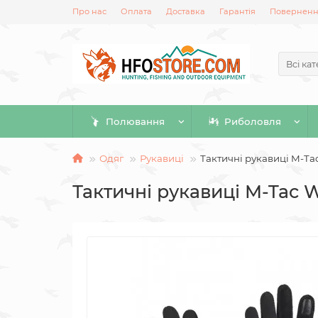
Про нас
Оплата
Доставка
Гарантія
Повернення
Всі кат
Полювання
Риболовля
Одяг
Рукавиці
Тактичні рукавиці M-Tac
Тактичні рукавиці M-Tac W