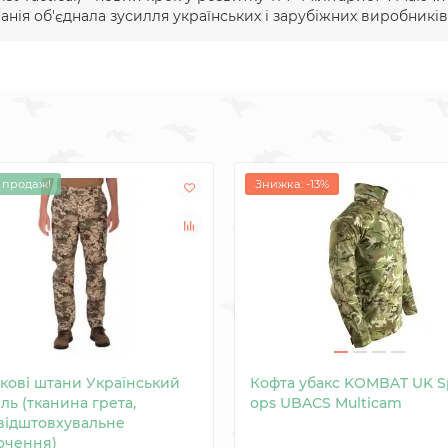
ія об'єднала зусилля українських і зарубіжних виробників 
 продаж!
Знижка: -13%
ькові штани Український
Кофта убакс KOMBAT UK S
ль (тканина грета,
ops UBACS Multicam
відштовхувальне
очення)