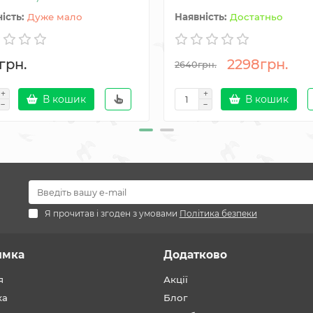
Дуже мало
Достатньо
грн.
2298грн.
2640грн.
В кошик
В кошик
Я прочитав і згоден з умовами
Політика безпеки
имка
Додатково
я
Акції
ка
Блог