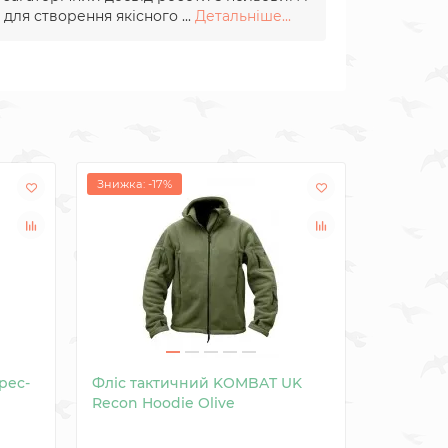
для створення якісного ...
Детальніше...
Знижка: -17%
pec-
Фліс тактичний KOMBAT UK
Штани т
Recon Hoodie Olive
Spec-ops
Multica