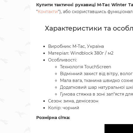
Купити тактичні рукавиці
M-Tac Winter Ta
"
Контакти
"), або скориставшись функціон
Характеристики та особл
Виробник: M-Tac, Україна
Матеріал: Windblock 380г / м2
Особливості:
Технологія TouchScreen
Відмінний захист від вітру, волог
Мала вага, тканина швидко сохн
Додатковий шар натуральної шкір
Гумова стяжка в зоні зап"ястя дл
Сезон: зима, демісезон
Колір: чорний
Розмірна сітка: