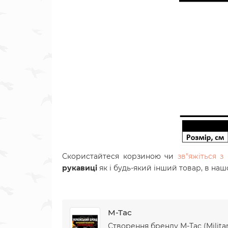
Скористайтеся корзиною чи
зв"яжіться 
рукавиці
як і будь-який інший товар, в на
M-Tac
Створення бренду М-Тас (Militar