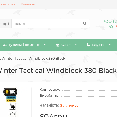
 та обмін
Контакти
+38 (
егорії
Туризм і кемпінг
Одяг
Взуття
 Winter Tactical Windblock 380 Black
inter Tactical Windblock 380 Black
Код товару:
Виробник:
Закінчився
604грн.