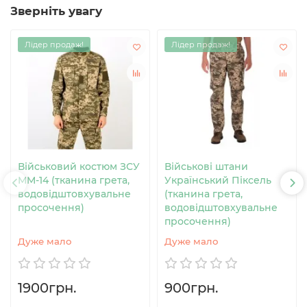
Зверніть увагу
Лідер продаж!
Лідер продаж!
Військовий костюм ЗСУ
Військові штани
MM-14 (тканина грета,
Український Піксель
водовідштовхувальне
(тканина грета,
просочення)
водовідштовхувальне
просочення)
Дуже мало
Дуже мало
1900грн.
900грн.