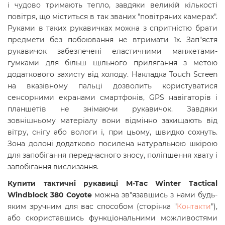
і чудово тримають тепло, завдяки великій кількості
повітря, що міститься в так званих "повітряних камерах".
Руками в таких рукавичках можна з спритністю брати
предмети без побоювання не втримати їх. Зап"ястя
рукавичок забезпечені еластичними манжетами-
гумками для більш щільного прилягання з метою
додаткового захисту від холоду. Накладка Touch Screen
на вказівному пальці дозволить користуватися
сенсорними екранами смартфонів, GPS навігаторів і
планшетів не знімаючи рукавичок. Завдяки
зовнішньому матеріалу вони відмінно захищають від
вітру, снігу або вологи і, при цьому, швидко сохнуть.
Зона долоні додатково посилена натуральною шкірою
для запобігання передчасного зносу, поліпшення хвату і
запобігання вислизання.
Купити тактичні рукавиці
M-Tac Winter Tactical
Windblock 380 Coyote
можна зв"язавшись з нами будь-
яким зручним для вас способом (сторінка "
Контакти
"),
або скориставшись функціональними можливостями