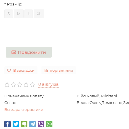
* Розмір:
S
M
L
XL
Повідомити
В закладки
порівняння
0 відгуків
Призначення одягу
Військовий, Мілітарі
Сезон
Весна,Осінь,Демісезон,З
Всі характеристики