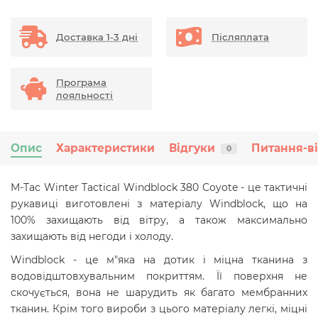
Доставка 1-3 дні
Післяплата
Програма
лояльності
Опис
Характеристики
Відгуки
Питання-в
0
M-Tac Winter Tactical Windblock 380 Coyote - це тактичні
рукавиці виготовлені з матеріалу Windblock, що на
100% захищають від вітру, а також максимально
захищають від негоди і холоду.
Windblock - це м"яка на дотик і міцна тканина з
водовідштовхувальним покриттям. Її поверхня не
скочується, вона не шарудить як багато мембранних
тканин. Крім того вироби з цього матеріалу легкі, міцні