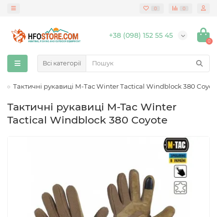
0
0
+38 (098) 152 55 45
0
Всі категорії
і
Тактичні рукавиці M-Tac Winter Tactical Windblock 380 Coyot
Тактичні рукавиці M-Tac Winter
Tactical Windblock 380 Coyote