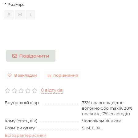
* Розмір:
S
M
L
Повідомити
В закладки
порівняння
0 відгуків
Внутрішній шар
73% вологовідвідне
волокно Coolmax®, 20%
поліамід, 7% еластодін
Кому (стать, вік)
Чоловікам,Жінкам
Розміри одягу
S, M, L, XL
Всі характеристики