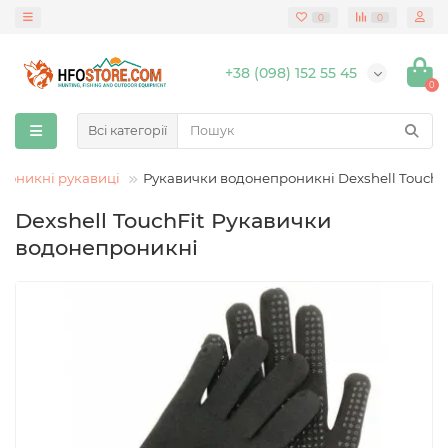
0
0
+38 (098) 152 55 45
0
Всі категорії
роникні рукавиці
Рукавички водонепроникні Dexshell TouchF
Dexshell TouchFit Рукавички
водонепроникні