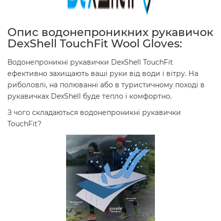
Опис водонепроникних рукавичок
DexShell TouchFit Wool Gloves:
Водонепроникні рукавички DexShell TouchFit
ефективно захищають ваші руки від води і вітру. На
риболовлі, на полюванні або в туристичному поході в
рукавичках DexShell буде тепло і комфортно.
З чого складаються водонепроникні рукавички
TouchFit?