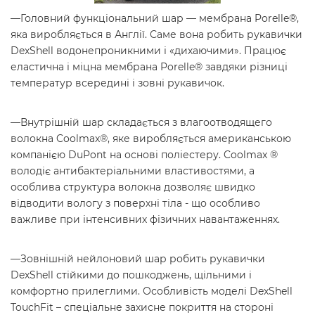
—Головний функціональний шар — мембрана Porelle®,
яка виробляється в Англії. Саме вона робить рукавички
DexShell водонепроникними і «дихаючими». Працює
еластична і міцна мембрана Porelle® завдяки різниці
температур всередині і зовні рукавичок.
—Внутрішній шар складається з влагоотводящего
волокна Coolmax®, яке виробляється американською
компанією DuPont на основі поліестеру. Coolmax ®
володіє антибактеріальними властивостями, а
особлива структура волокна дозволяє швидко
відводити вологу з поверхні тіла - що особливо
важливе при інтенсивних фізичних навантаженнях.
—Зовнішній нейлоновий шар робить рукавички
DexShell стійкими до пошкоджень, щільними і
комфортно прилеглими. Особливість моделі DexShell
TouchFit – спеціальне захисне покриття на стороні