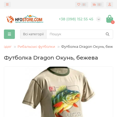
0
0
+38 (098) 152 55 45
0
Всі категорії
й одяг
Рибальські футболки
Футболка Dragon Окунь, беже
Футболка Dragon Окунь, бежева