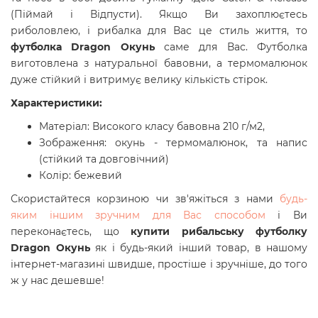
(Піймай і Відпусти). Якщо Ви захоплюєтесь
риболовлею, і рибалка для Вас це стиль життя, то
футболка Dragon Окунь
саме для Вас. Футболка
виготовлена з натуральної бавовни, а термомалюнок
дуже стійкий і витримує велику кількість стірок.
Характеристики:
Матеріал: Високого класу бавовна 210 г/м2,
Зображення: окунь - термомалюнок, та напис
(стійкий та довговічний)
Колір: бежевий
Скористайтеся корзиною чи зв'яжіться з нами
будь-
яким іншим зручним для Вас способом
і Ви
переконаєтесь, що
купити
рибальську футболку
Dragon Окунь
як і будь-який інший товар, в нашому
інтернет-магазині швидше, простіше і зручніше, до того
ж у нас дешевше!