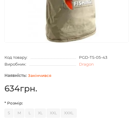
Код товару:
PGD-TS-05-43
Виробник:
Dragon
Закінчився
634грн.
* Розмір:
S
M
L
XL
XXL
XXXL