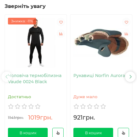
Зверніть увагу
Знижка: -11%
Чоловіча термобілизна
Рукавиці Norfin Aurora
Vaude 0024 Black
Достатньо
Дуже мало
1019грн.
921грн.
1141грн.
В кошик
В кошик