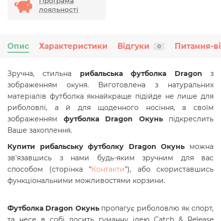
Програма
лояльності
Опис
Характеристики
Відгуки
Питання-в
0
Зручна, стильна
рибальська футболка Dragon
з
зображенням окуня. Виготовлена з натуральних
матеріалів футболка якнайкраще підійде не лише для
риболовлі, а й для щоденного носіння, а своїм
зображенням
футболка Dragon Окунь
підкреслить
Ваше захоплення.
Купити рибальську футболку Dragon Окунь
можна
зв'язавшись з нами будь-яким зручним для вас
способом (сторінка "
Контакти
"), або скориставшись
функціональними можливостями корзини.
Футболка Dragon Окунь
пропагує риболовлю як спорт,
та несе в собі досить гуманну ідею Catch & Release