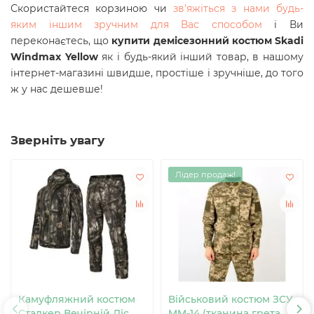
Скористайтеся корзиною чи
зв'яжіться з нами будь-
яким іншим зручним для Вас способом
і Ви
переконаєтесь, що
купити демісезонний
костюм
Skadi
Windmax Yellow
як і будь-який інший товар, в нашому
інтернет-магазині швидше, простіше і зручніше, до того
ж у нас дешевше!
Зверніть увагу
Лідер продаж!
Камуфляжний костюм
Військовий костюм ЗСУ
Сталкер Вечірній Ліс
MM-14 (тканина грета,