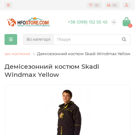
0
0
+38 (098) 152 55 45
0
Всі категорії
ьські костюми
Демісезонний костюм Skadi Windmax Yellow
Демісезонний костюм Skadi
Windmax Yellow