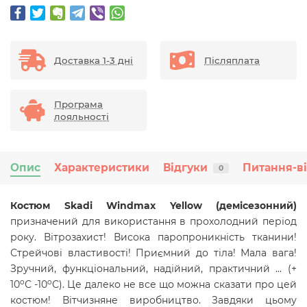
Доставка 1-3 дні
Післяплата
Програма
лояльності
Опис
Характеристики
Відгуки
Питання-в
0
Костюм Skadi Windmax Yellow (демісезонний)
призначений для використання в прохолодний період
року. Вітрозахист! Висока паропроникність тканини!
Стрейчові властивості! Приємний до тіла! Мала вага!
Зручний, функціональний, надійний, практичний ... (+
o
o
10
C -10
C
). Це далеко не все що можна сказати про цей
костюм! Вітчизняне виробництво. Завдяки цьому