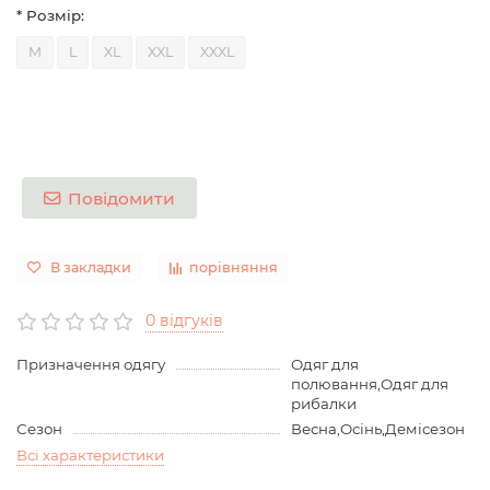
* Розмір:
M
L
XL
XXL
XXXL
Повідомити
В закладки
порівняння
0 відгуків
Призначення одягу
Одяг для
полювання,Одяг для
рибалки
Сезон
Весна,Осінь,Демісезон
Всі характеристики