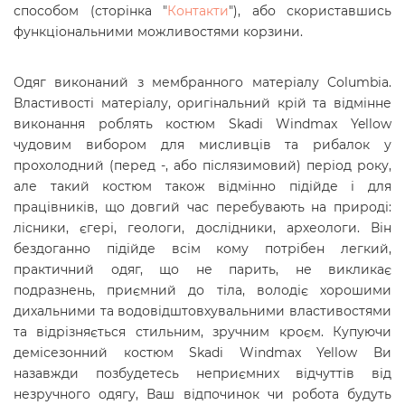
способом (сторінка "
Контакти
"), або скориставшись
функціональними можливостями корзини.
Одяг виконаний з мембранного матеріалу Columbia.
Властивості матеріалу, оригінальний крій та відмінне
виконання роблять костюм Skadi Windmax Yellow
чудовим вибором для мисливців та рибалок у
прохолодний (перед -, або післязимовий) період року,
але такий костюм також відмінно підійде і для
працівників, що довгий час перебувають на природі:
лісники, єгері, геологи, дослідники, археологи. Він
бездоганно підійде всім кому потрібен легкий,
практичний одяг, що не парить, не викликає
подразнень, приємний до тіла, володіє хорошими
дихальними та водовідштовхувальними властивостями
та відрізняється стильним, зручним кроєм. Купуючи
демісезонний костюм Skadi Windmax Yellow Ви
назавжди позбудетесь неприємних відчуттів від
незручного одягу, Ваш відпочинок чи робота будуть