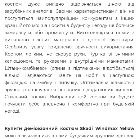
костюм дуже вигідно відрізняється ціною від
зарубіжних аналогів. Своїми характеристиками він не
поступиться найпопулярнішим конкурентам з інших
країн. Його можна носити в будь-яку негоду не боячись
замерзнути, або промокнути. Виготовляється тільки з
винятково якісних матеріалів і дорогої фурнітури.
Особливу увагу приділено зручності використання.
Костюм легкий, не сковує рухи. Куртка зі знімним
капюшоном, та рукавами з внутрішніми манжетами.
Штани-комбінезон (спина з підтяжками відстібається)
вільно надіваються навіть на чобіт з наступною
фіксацією на змійку і липучку. Оптимальна кількість і
зручне розташування основних і додаткових кишень.
Стильний пошив. Вибравши цей костюм ви будете
почувати себе впевнено і комфортно при будь-якій
негоді.
Купити демісезонний костюм Skadi
Windmax Yellow
можна зв'язавшись з нами будь-яким зручним для вас