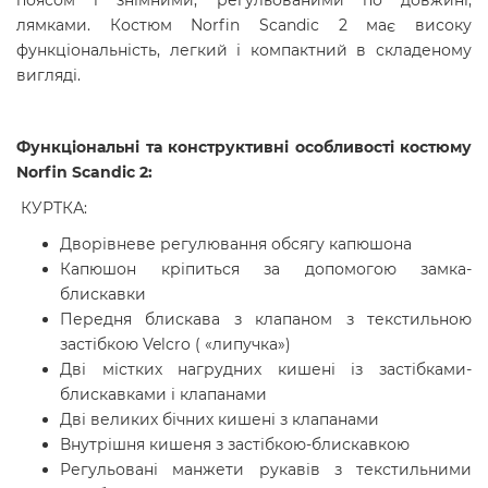
поясом і знімними, регульованими по довжині,
лямками. Костюм Norfin Scandic 2 має високу
функціональність, легкий і компактний в складеному
вигляді.
Функціональні та конструктивні особливості костюму
Norfin Scandic 2:
КУРТКА:
Дворівневе регулювання обсягу капюшона
Капюшон кріпиться за допомогою замка-
блискавки
Передня блискава з клапаном з текстильною
застібкою Velcro ( «липучка»)
Дві містких нагрудних кишені із застібками-
блискавками і клапанами
Дві великих бічних кишені з клапанами
Внутрішня кишеня з застібкою-блискавкою
Регульовані манжети рукавів з текстильними