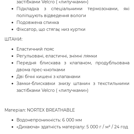
застібками Velcro ( «липучками»)
Підкладкa з спеціальними термозонами, які
поліпшують відведення вологи
Подовжена спинка
Фіксатор, що стягає низ куртки
ШТАНИ:
Еластичний пояс
Регульовані, еластичні, знімні лямки
Передня блискава з клапаном, продубльована
двома прес-кнопками
Дві бічні кишені з клапанами
Замки-блискавки знизу штанин з текстильними
застібками Velcro ( «липучками»)
Матеріал: NORTEX BREATHABLE
Водонепроникність: 6 000 мм
«Дихаюча» здатність матеріалу: 5 000 г / м² / 24 год