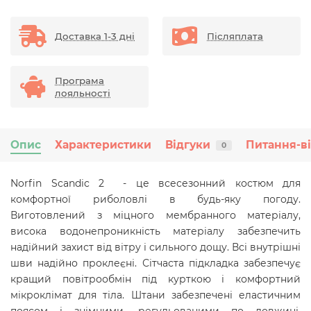
Доставка 1-3 дні
Післяплата
Програма
лояльності
Опис
Характеристики
Відгуки
Питання-в
0
Norfin Scandic 2 - це всесезонний костюм для
комфортної риболовлі в будь-яку погоду.
Виготовлений з міцного мембранного матеріалу,
висока водонепроникність матеріалу забезпечить
надійний захист від вітру і сильного дощу. Всі внутрішні
шви надійно проклеєні. Сітчаста підкладка забезпечує
кращий повітрообмін під курткою і комфортний
мікроклімат для тіла. Штани забезпечені еластичним