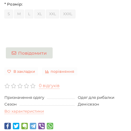
* Розмір:
S
M
L
XL
XXL
XXXL
Повідомити
В закладки
порівняння
0 відгуків
Призначення одягу
Одяг для рибалки
Сезон
Демісезон
Всі характеристики