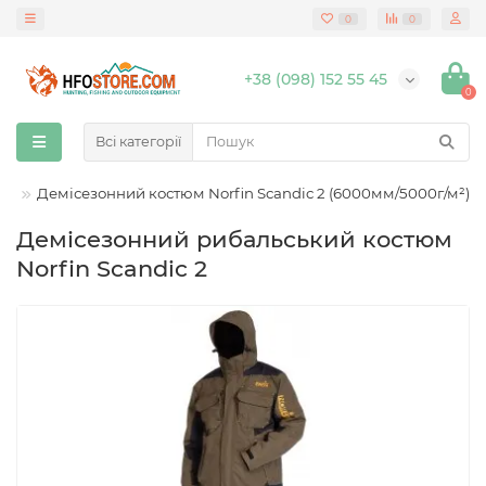
0
0
+38 (098) 152 55 45
0
Всі категорії
ми
Демісезонний костюм Norfin Scandic 2 (6000мм/5000г/м²)
Демісезонний рибальський костюм
Norfin Scandic 2