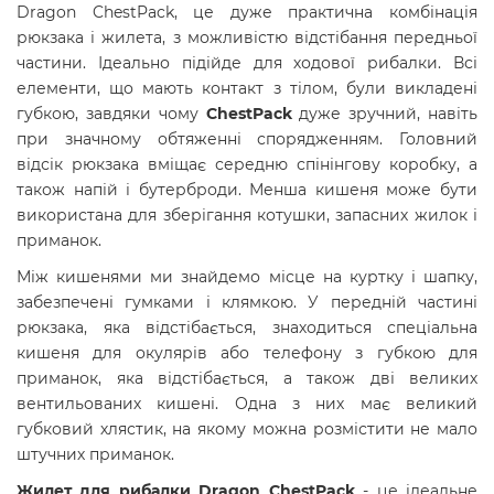
Dragon ChestPack, це дуже
практична комбінація
рюкзака і жилета, з можливістю відстібання передньої
частини. Ідеально підійде для ходової рибалки. Всі
елементи, що мають контакт з тілом, були викладені
губкою, завдяки чому
ChestPack
дуже зручний, навіть
при значному обтяженні спорядженням. Головний
відсік рюкзака вміщає середню спінінгову коробку, а
також напій і бутерброди. Менша кишеня може бути
використана для зберігання котушки, запасних жилок і
приманок.
Між кишенями ми знайдемо місце на куртку і шапку,
забезпечені гумками і клямкою. У передній частині
рюкзака, яка відстібається, знаходиться спеціальна
кишеня для окулярів або телефону з губкою для
приманок, яка відстібається, а також дві великих
вентильованих кишені. Одна з них має великий
губковий хлястик, на якому можна розмістити не мало
штучних приманок.
Жилет для рибалки
Dragon ChestPack
- ц
е ідеальне