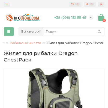
0
0
+38 (098) 152 55 45
0
Всі категорії
дяг
Рибальські жилети
Жилет для рибалки Dragon ChestPa
Жилет для рибалки Dragon
ChestPack