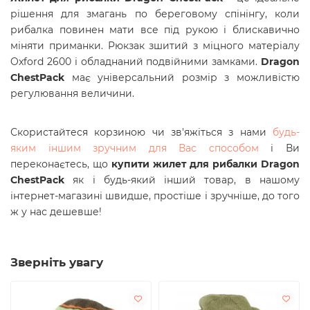
рішення для змагань по береговому спінінгу, коли
рибалка повинен мати все під рукою і блискавично
міняти приманки. Рюкзак зшитий з міцного матеріалу
Oxford 2600 і обладнаний подвійними замками.
Dragon
ChestPack
має універсальний розмір з можливістю
регулювання величини.
Скористайтеся корзиною чи зв'яжіться з нами
будь-
яким іншим зручним для Вас способом
і Ви
переконаєтесь, що
купити жилет для рибалки
Dragon
ChestPack
як і будь-який інший товар, в нашому
інтернет-магазині швидше, простіше і зручніше, до того
ж у нас дешевше!
Зверніть увагу