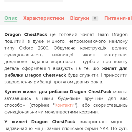
Опис
Характеристики
Відгуки
Питання-в
0
Dragon ChestPack
це топовий жилет Team Dragon
пошитий з дуже міцного, непромокаючого нейлону
типу Oxford 2600. Обдумана конструкція, велика
функціональність, найвищої якості матеріали,
додаткове надання жорсткості і турбота про кожну
деталь оформлення вказують на те, що
жилет для
рибалки Dragon ChestPack
буде служити, і приносити
задоволення рибалці протягом довгих років.
Купити
жилет для рибалки Dragon ChestPack
можна
зв'язавшись з нами будь-яким зручним для вас
способом (сторінка "
Контакти
"), або скориставшись
функціональними можливостями корзини.
У жилеті Dragon ChestPack
використані міцні і
надзвичайно міцні замки японської фірми YKK. По суті,