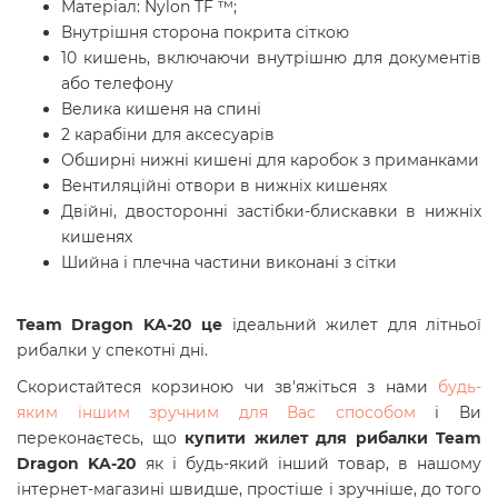
Матеріал: Nylon TF ™;
Внутрішня сторона покрита сіткою
10 кишень, включаючи внутрішню для документів
або телефону
Велика кишеня на спині
2 карабіни для аксесуарів
Обширні нижні кишені для каробок з приманками
Вентиляційні отвори в нижніх кишенях
Двійні, двосторонні застібки-блискавки в нижніх
кишенях
Шийна і плечна частини виконані з сітки
Team Dragon KA-20 це
ідеальний жилет для літньої
рибалки у спекотні дні.
Скористайтеся корзиною чи зв'яжіться з нами
будь-
яким іншим зручним для Вас способом
і Ви
переконаєтесь, що
купити жилет для рибалки Team
Dragon KA-20
як і будь-який інший товар, в нашому
інтернет-магазині швидше, простіше і зручніше, до того