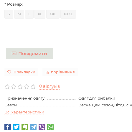
* Розмір:
S
M
L
XL
XXL
XXXL
Повідомити
В закладки
порівняння
0 відгуків
Призначення одягу
Одяг для рибалки
Сезон
Весна,Демісезон,Літо,Осі
Всі характеристики