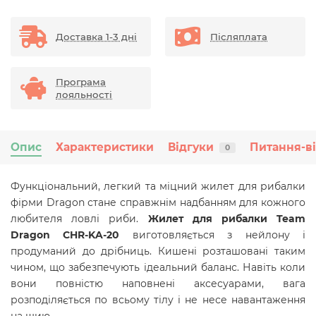
Доставка 1-3 дні
Післяплата
Програма
лояльності
Опис
Характеристики
Відгуки
Питання-в
0
Функціональний, легкий та міцний жилет для рибалки
фірми Dragon стане справжнім надбанням для кожного
любителя ловлі риби.
Жилет для рибалки Team
Dragon CHR-KA-20
виготовляється з нейлону і
продуманий до дрібниць. Кишені розташовані таким
чином, що забезпечують ідеальний баланс. Навіть коли
вони повністю наповнені аксесуарами, вага
розподіляється по всьому тілу і не несе навантаження