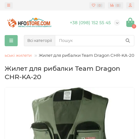
0
0
+38 (098) 152 55 45
0
Всі категорії
альські жилети
Жилет для рибалки Team Dragon CHR-KA-20
Жилет для рибалки Team Dragon
CHR-KA-20