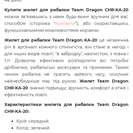
на шию.
Купити жилет для рибалки Team Dragon CHR-KA-20
можна зв'язавшись з нами будь-яким зручним для вас
способом (сторінка "
Контакти
"), або скориставшись
функціональними можливостями корзини.
Жилет для рибалки Team Dragon KA-20
це незамінна
річ в арсеналі кожного спінінгіста, він стане в нагоді і
для інших видів ловлі: "в забродку", нахлистом, з човна і
т.п. Дозволяє ефективно розподілити всі потрібні
дрібнички, рибальські аксесуари та приманки. Таким
чином рибалка не тратить зайвого часу, оскільки
найнеобхідніше має під рукою.
Жилет
Team Dragon
CHR-KA-20
значно підвищує зручність, комфорт а отже і
ефективність ловлі.
Характеристики ж
илета для рибалки
Team Dragon
CHR-KA-20
:
Крій: середній
Колір: зелений