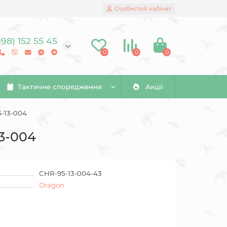
Особистий кабінет
098) 152 55 45
0
0
0
Тактичне спорядження
Акції
5-13-004
13-004
CHR-95-13-004-43
Dragon