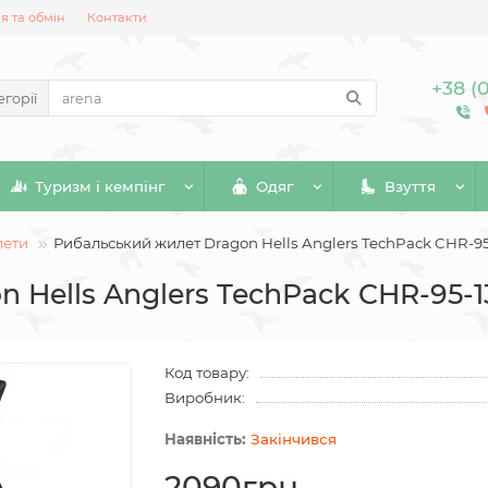
 та обмін
Контакти
+38 (
егорії
Туризм і кемпінг
Одяг
Взуття
лети
Рибальський жилет Dragon Hells Anglers TechPack CHR-9
 Hells Anglers TechPack CHR-95-
Код товару:
Виробник:
Закінчився
2090грн.