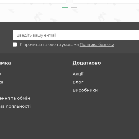
Я прочитав і згоден з умовами
Політика безпеки
имка
Додатково
я
Акції
ка
Блог
Виробники
ення та обмін
ма лояльності