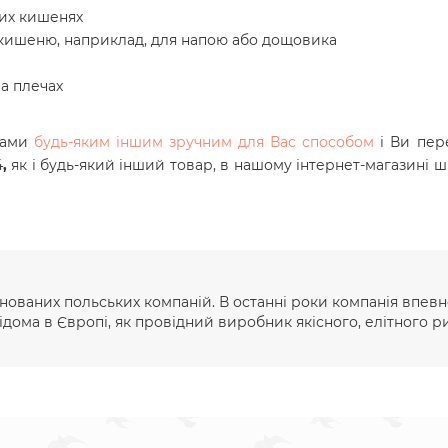
них кишенях
ь кишеню, наприклад, для напою або дощовика
а плечах
 нами
будь-яким іншим зручним для Вас способом
і Ви пер
4
,
як і будь-який інший товар, в нашому інтернет-магазині ш
анованих польських компаній. В останні роки компанія впев
ідома в Європі, як провідний виробник якісного, елітного р