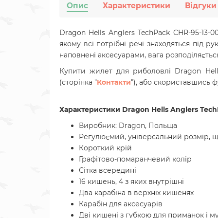
Опис
Характеристики
Відгуки
Dragon Hells Anglers TechPack CHR-95-13-0
якому всі потрібні речі знаходяться під р
наповнені аксесуарами, вага розподіляється
Купити жилет для риболовлі
Dragon Hel
(сторінка "
Контакти
"), або скориставшись
Характеристики Dragon Hells Anglers Tech
Виробник: Dragon, Польща
Регулюємий, універсальний розмір, щ
Короткий крій
Графітово-помаранчевий колір
Сітка всередині
16 кишень, 4 з яких внутрішні
Два карабіна в верхніх кишенях
Карабін для аксесуарів
Дві кишені з губкою для приманок і м