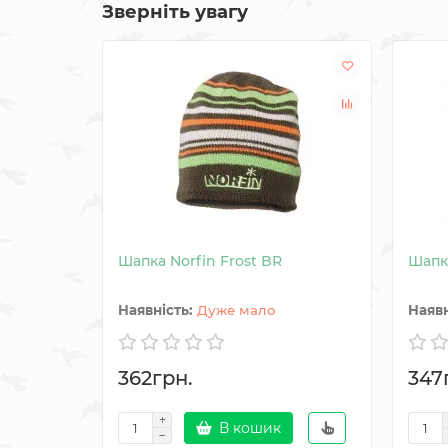
Зверніть увагу
Шапка Norfin Frost BR
Шапка
Дуже мало
362грн.
347
В кошик