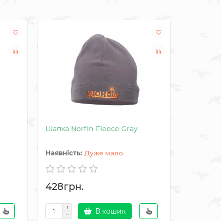
Шапка Norfin Fleece Gray
Дихаюча
шапка D
Дуже мало
428грн.
1130гр
В кошик