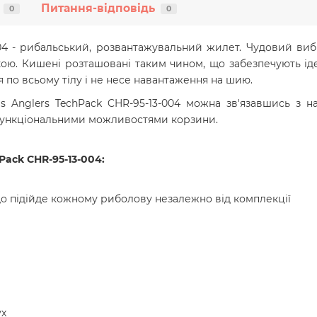
Питання-відповідь
0
0
04 - рибальський, розвантажувальний жилет. Чудовий вибір
укою.
Кишені розташовані таким чином, що забезпечують іде
 по всьому тілу і не несе навантаження на шию.
ls Anglers TechPack CHR-95-13-004
можна зв'язавшись з н
 функціональними можливостями корзини.
Pack CHR-95-13-004:
о підійде кожному риболову незалежно від комплекції
ух