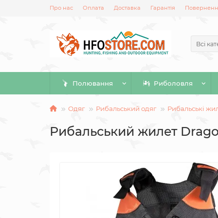
Про нас
Оплата
Доставка
Гарантія
Повернення
Всі кат
Полювання
Риболовля
Одяг
Рибальський одяг
Рибальські жи
Рибальський жилет Dragon