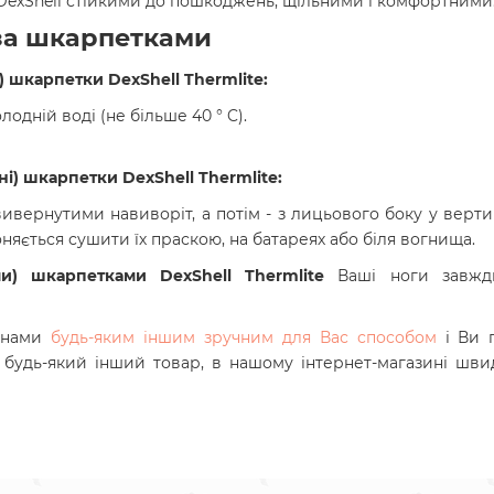
DexShell стійкими до пошкоджень, щільними і комфортними
 за шкарпетками
) шкарпетки DexShell Thermlite
:
дній воді (не більше 40 ° C).
і) шкарпетки DexShell Thermlite
:
вернутими навиворіт, а потім - з лицьового боку у верти
яється сушити їх праскою, на батареях або біля вогнища.
и) шкарпетками DexShell Thermlite
Ваші ноги завжди
з нами
будь-яким іншим зручним для Вас способом
і Ви 
і будь-який інший товар, в нашому інтернет-магазині шви