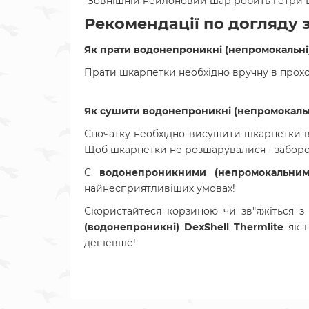
-Зовнішній нейлоновий шар робить гетри 
Рекомендації по догляду
Як прати
водонепроникні
(непромокальні
Прати шкарпетки необхідно вручну в прохоло
Як сушити
водонепроникні
(непромокальн
Спочатку необхідно висушити шкарпетки ви
Щоб шкарпетки не розшарувалися - заборон
C
водонепроникними
(непромокальним
найнесприятливіших умовах!
Скористайтеся корзиною чи зв"яжіться 
(
водонепроникні
)
DexShell Thermlite
як 
дешевше!