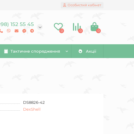
Особистий кабінет
098) 152 55 45
0
0
0
Тактичне спорядження
Акції
DS8826-42
DexShell