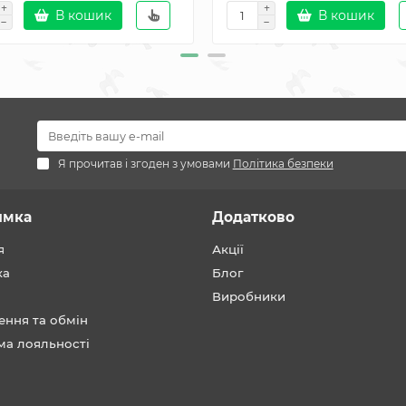
В кошик
В кошик
Я прочитав і згоден з умовами
Політика безпеки
имка
Додатково
я
Акції
ка
Блог
Виробники
ення та обмін
ма лояльності