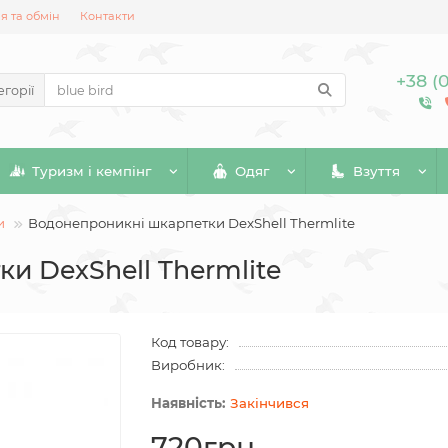
 та обмін
Контакти
+38 (
егорії
Туризм і кемпінг
Одяг
Взуття
и
Водонепроникні шкарпетки DexShell Thermlite
и DexShell Thermlite
Код товару:
Виробник:
Закінчився
720грн.