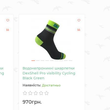
ки
Водонепроникні шкарпетки
Водонеп
ing
DexShell Pro visibility Cycling
DexShell
Black Green
Достатньо
970грн.
1790гр