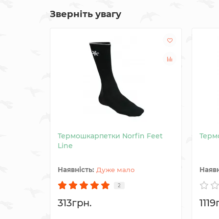
Зверніть увагу
Термошкарпетки Norfin Feet
Терм
Line
Дуже мало
2
313грн.
1119