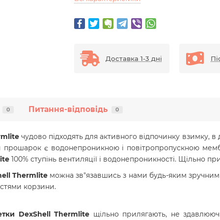
Доставка 1-3 дні
Пі
Питання-відповідь
0
0
mlite
чудово
підходять для активного відпочинку взимку, в 
 прошарок є водонепроникною і повітропропускною мембра
ite
100% ступінь вентиляції і водонепроникності. Щільно при
ll Thermlite
можна зв"язавшись з нами будь-яким зручним д
стями корзини.
тки DexShell Thermlite
щільно прилягають, не здавлюючи