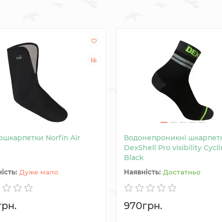
ошкарпетки Norfin Air
Водонепроникні шкарпет
DexShell Pro visibility Cycl
Black
Дуже мало
Достатньо
грн.
970грн.