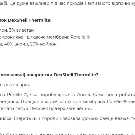
бі. Це дуже важливо під час походів і активного відпочинку
ок DexShell Thermlite
:
лон, 3% еластан
епроникна і дихаюча мембрана Porelle ®
а, 40% акрил, 20% нейлон
омокальні) шкарпетки DexShell Thermlite
?
 трьох шарів:
а Porelle ®, яка виробляється в Англії. Саме вона робит
дведення. Працює еластична і міцна мембрана Porelle ® зав
ягати гетри DexShell поверх звичайних .
иноса. Шерсть цієї породи новозеландських овець вважаєт