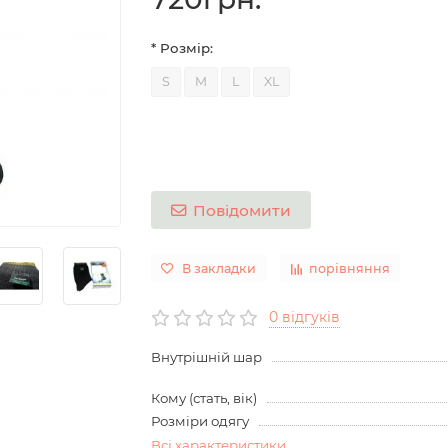
* Розмір:
S
M
L
XL
Повідомити
В закладки
порівняння
0 відгуків
Внутрішній шар
Кому (стать, вік)
Розміри одягу
Всі характеристики