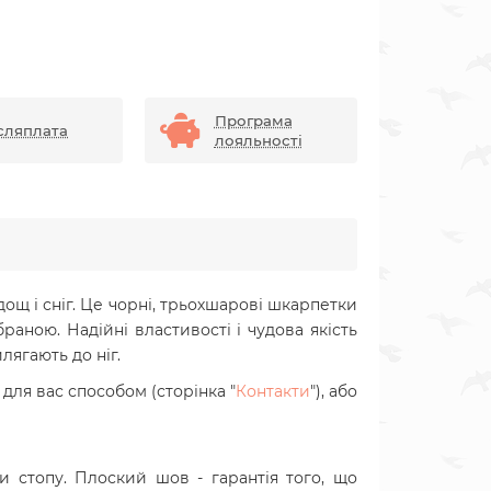
Програма
сляплата
лояльності
дощ і сніг. Це чорні, трьохшарові шкарпетки
ною. Надійні властивості і чудова якість
лягають до ніг.
ля вас способом (сторінка "
Контакти
"), або
 стопу. Плоский шов - гарантія того, що