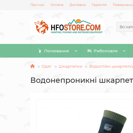
Про нас
Оплата
Доставка
Гарантія
Повернення
Всі кат
Полювання
Риболовля
Одяг
Шкарпетки
Водостійкі шкарпетк
Водонепроникні шкарпетк