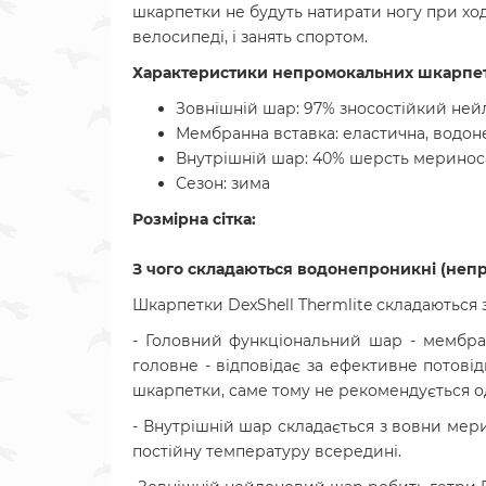
шкарпетки не будуть натирати ногу при ходь
велосипеді, і занять спортом.
Характеристики непромокальних
шкарпет
Зовнішній шар: 97% зносостійкий ней
Мембранна вставка: еластична, водон
Внутрішній шар: 40% шерсть меринос
Сезон: зима
Розмірна сітка:
З чого складаються водонепроникні
(непр
Шкарпетки DexShell Thermlite складаються з
- Головний функціональний шар - мембран
головне - відповідає за ефективне потові
шкарпетки, саме тому не рекомендується од
- Внутрішній шар складається з вовни мер
постійну температуру всередині.