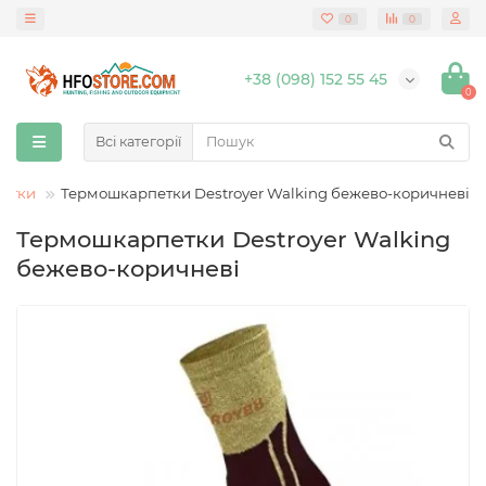
0
0
+38 (098) 152 55 45
0
Всі категорії
петки
Термошкарпетки Destroyer Walking бежево-коричневі
Термошкарпетки Destroyer Walking
бежево-коричневі