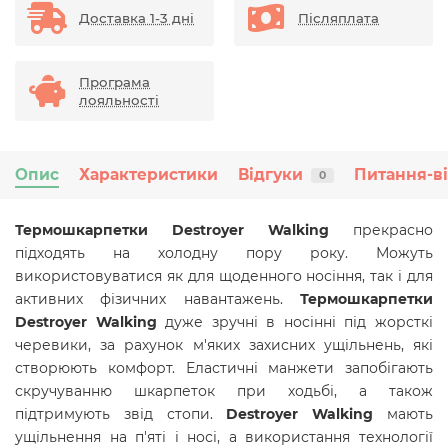
Доставка 1-3 дні
Післяплата
Програма
лояльності
Опис
Характеристики
Відгуки
Питання-в
0
Термошкарпетки Destroyer Walking
прекрасно
підходять на холодну пору року. Можуть
використовуватися як для щоденного носіння, так і для
активних фізичних навантажень.
Термошкарпетки
Destroyer Walking
дуже зручні в носінні під жорсткі
черевики, за рахунок м'яких захисних ущільнень, які
створюють комфорт. Еластичні манжети запобігають
скручуванню шкарпеток при ходьбі, а також
підтримують звід стопи.
Destroyer Walking
мають
ущільнення на п'яті і носі, а використання технології