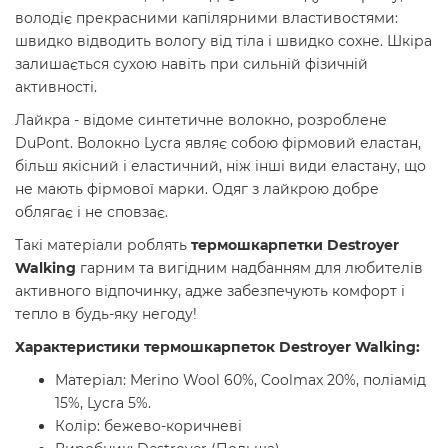
володіє прекрасними капілярними властивостями:
швидко відводить вологу від тіла і швидко сохне. Шкіра
залишається сухою навіть при сильній фізичній
активності.
Лайкра - відоме синтетичне волокно, розроблене
DuPont. Волокно Lycra являє собою фірмовий еластан,
більш якісний і еластичний, ніж інші види еластану, що
не мають фірмової марки. Одяг з лайкрою добре
облягає і не сповзає.
Такі матеріали роблять
термошкарпетки Destroyer
Walking
гарним та вигідним надбанням для любителів
активного відпочинку, адже забезпечують комфорт і
тепло в будь-яку негоду!
Характеристики термошкарпеток Destroyer Walking:
Матеріал: Merino Wool 60%, Coolmax 20%, поліамід
15%, Lycra 5%.
Колір: бежево-коричневі