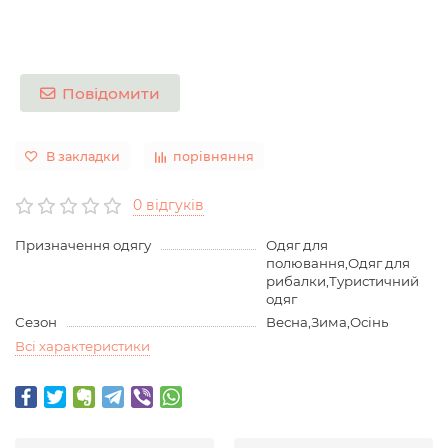
Повідомити
В закладки
порівняння
0 відгуків
Призначення одягу
Одяг для
полювання,Одяг для
рибалки,Туристичний
одяг
Сезон
Весна,Зима,Осінь
Всі характеристики