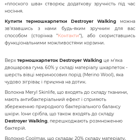
«плоского шва» створює додаткову зручність під час
носіння.
Купити т
ермошкарпетки Destroyer Walking
можна
зв'язавшись з нами будь-яким зручним для вас
способом
(сторінка "
Контакти
"),
або скориставшись
функціональними можливостями корзини.
Верх
термошкарпеток Destroyer Walking
це м'яка
двошарова гума. 60% у складі матеріалу шкарпеток -
шерсть вівці мериносових порід (Merino Wool), яка
чудово зігріває і приємна на дотик.
Волокна Meryl Skinlife, що входять до складу тканини,
мають антибактеріальний ефект і сприяють
збереженню природного бактеріального балансу
шкіри. Іони срібла, що також входять до складу
Destroyer Walking
, перешкоджають розмноженню
бактерій.
Волокно Coolmax, що складає 20% складу матеріалу,