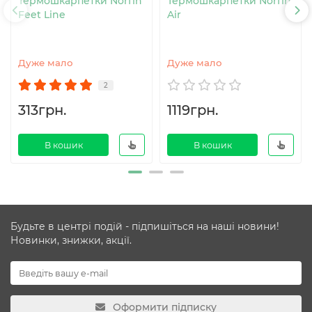
Термошкарпетки Norfin
Термошкарпетки Norfin
Feet Line
Air
Дуже мало
Дуже мало
2
313грн.
1119грн.
В кошик
В кошик
Будьте в центрі подій - підпишіться на наші новини!
Новинки, знижки, акції.
Оформити підписку