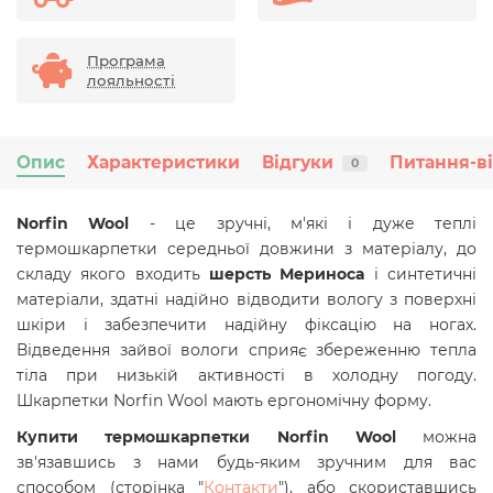
Програма
лояльності
Опис
Характеристики
Відгуки
Питання-в
0
Norfin Wool
- це зручні, м'які і дуже теплі
термошкарпетки середньої довжини з матеріалу, до
складу якого входить
шерсть Мериноса
і синтетичні
матеріали, здатні надійно відводити вологу з поверхні
шкіри і забезпечити надійну фіксацію на ногах.
Відведення зайвої вологи сприяє збереженню тепла
тіла при низькій активності в холодну погоду.
Шкарпетки Norfin Wool мають ергономічну форму.
Купити термошкарпетки Norfin Wool
можна
зв'язавшись з нами будь-яким зручним для вас
способом (сторінка "
Контакти
"), або скориставшись