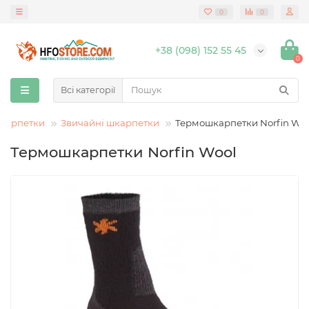
0
0
+38 (098) 152 55 45
0
Всі категорії
карпетки
Звичайні шкарпетки
Термошкарпетки Norfin Wo
Термошкарпетки Norfin Wool