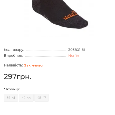
Код товару:
303801-61
Виробник:
Norfin
Закінчився
297грн.
* Розмір:
39-41
42-44
45-47