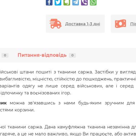
Доставка 1-3 дні
Пі
Питання-відповідь
0
0
ійськові штани пошиті з тканини саржа. Застібки у вигляді
ибагливістю, міцністю, стійкістю до пошкоджень, практичн
варіантів одягу не лише серед військових, але і серед 
ідпочинку та воєнізованих ігор.
ник
можна зв'язавшись з нами будь-яким зручним для 
стями корзини.
ої тканини саржа. Дана камуфляжна тканина незамінна для
 гаряче, а це не мало важливо, якщо Ви працюєте, або акт