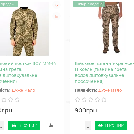
 продаж!
Лідер продаж!
ьковий костюм ЗСУ MM-14
Військові штани Українсь
ина грета,
Піксель (тканина грета,
відштовхувальне
водовідштовхувальне
очення)
просочення)
Дуже мало
Дуже мало
0грн.
900грн.
В кошик
В кошик