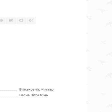
58
60
62
64
Військовий, Мілітарі
Весна,Літо,Осінь