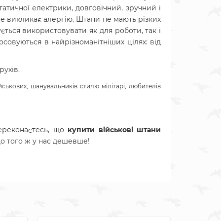
статичної електрики, довговічний, зручний і
 не викликає алергію. Штани не мають різких
ться використовувати як для роботи, так і
осовуються в найрізноманітніших цілях: від
рухів.
ськових, шанувальників стилю мілітарі, любителів
ереконаєтесь, що
купити військові штани
до того ж у нас дешевше!