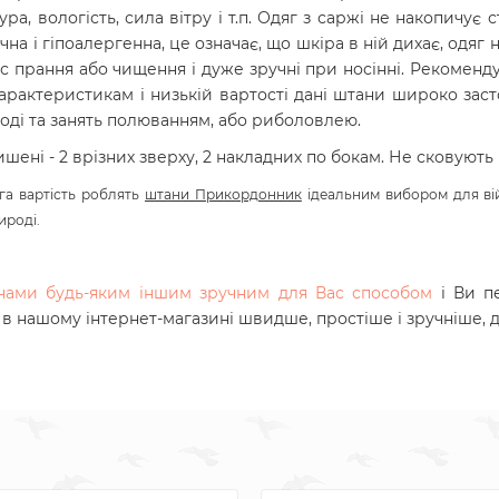
, вологість, сила вітру і т.п. Одяг з саржі не накопичує 
ічна і гіпоалергенна, це означає, що шкіра в ній дихає, одяг
ас прання або чищення і дуже зручні при носінні.
Рекомендує
арактеристикам і низькій вартості дані штани широко заст
оді та занять полюванням, або риболовлею.
ишені - 2 врізних зверху, 2 накладних по бокам. Не сковують 
га вартість роблять
штани Прикордонник
ідеальним вибором для вій
ироді.
з нами будь-яким іншим зручним для Вас способом
і Ви п
, в нашому інтернет-магазині швидше, простіше і зручніше, 