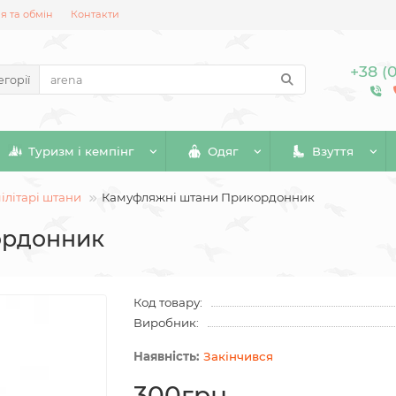
 та обмін
Контакти
+38 (
егорії
Туризм і кемпінг
Одяг
Взуття
ілітарі штани
Камуфляжні штани Прикордонник
ордонник
Код товару:
Виробник:
Закінчився
300грн.