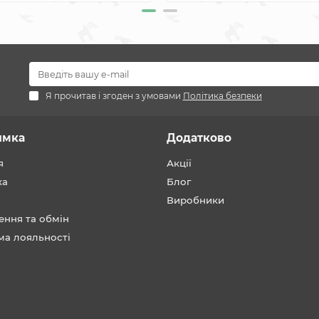
Я прочитав і згоден з умовами
Політика безпеки
имка
Додатково
я
Акції
ка
Блог
Виробники
ення та обмін
ма лояльності