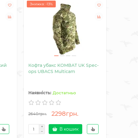
Знижка: -13%
Знижка: -
кий
Кофта убакс KOMBAT UK Spec-
Фліс та
ops UBACS Multicam
Recon Ho
Достатньо
2298грн.
2640грн.
3210грн.
В кошик