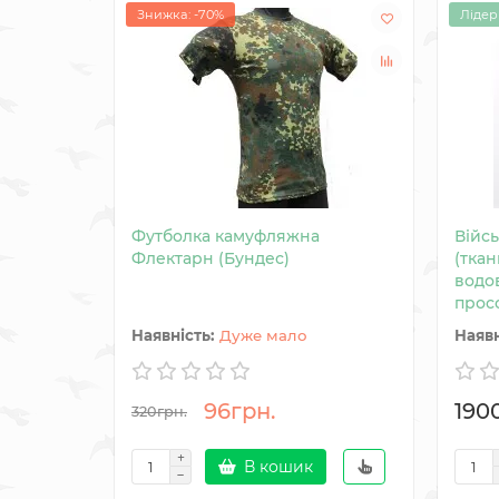
Знижка: -70%
Лідер
Футболка камуфляжна
Війс
Флектарн (Бундес)
(ткан
водо
прос
Дуже мало
96грн.
190
320грн.
В кошик