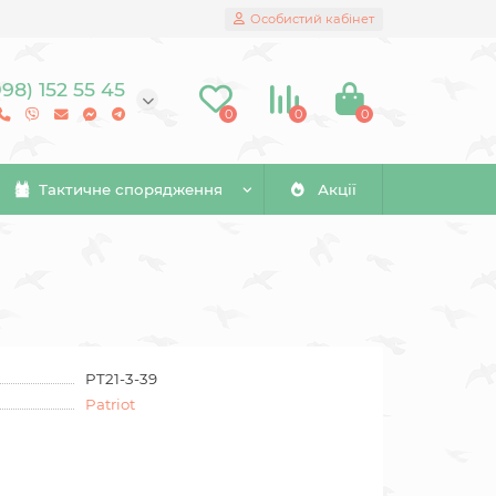
Особистий кабінет
098) 152 55 45
0
0
0
Тактичне спорядження
Акції
PT21-3-39
Patriot