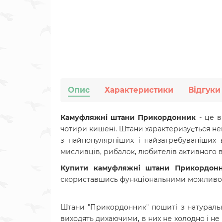
Опис
Характеристики
Відгуки
Камуфляжні штани Прикордонник
- це в
чотири кишені. Штани характеризується нев
з найпопулярніших і найзатребуваніших 
мисливців, рибалок, любителів активного в
Купити камуфляжні штани Прикордон
скориставшись функціональними можливо
Штани "Прикордонник" пошиті з натуральн
виходять дихаючими, в них не холодно і не