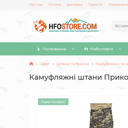
Про нас
Оплата
Доставка
Гарантія
Повернення
Всі кат
Полювання
Риболовля
Одяг
Штани та брюки
Камуфляжні та м
Камуфляжні штани Прик
Лідер продаж!