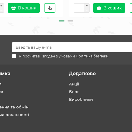
В кошик
В кошик
Я прочитав і згоден з умовами
Політика безпеки
имка
Додатково
я
Акції
ка
Блог
Виробники
ення та обмін
ма лояльності