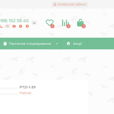
Особистий кабінет
098) 152 55 45
0
0
0
Тактичне спорядження
Акції
PT21-1-39
Patriot