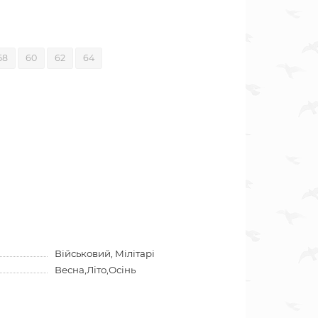
58
60
62
64
Військовий, Мілітарі
Весна,Літо,Осінь