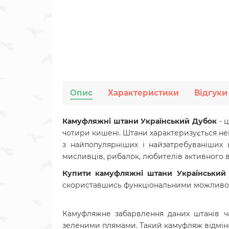
Опис
Характеристики
Відгуки
Камуфляжні штани Український Дубок
- ц
чотири кишені. Штани характеризується нев
з найпопулярніших і найзатребуваніших 
мисливців, рибалок, любителів активного в
Купити камуфляжні штани Український
скориставшись функціональними можливо
Камуфляжне забарвлення даних штанів ча
зеленими плямами. Такий камуфляж відмінн