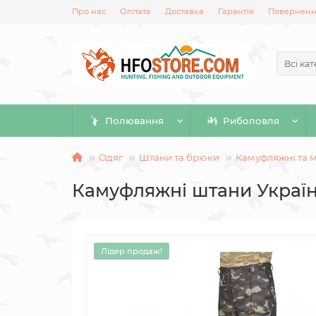
Про нас
Оплата
Доставка
Гарантія
Повернення
Всі кат
Полювання
Риболовля
Одяг
Штани та брюки
Камуфляжні та м
Камуфляжні штани Украї
Лідер продаж!