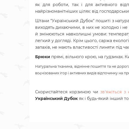
як для роботи, так і для активного від
найрізноманітніших цілях: від господарськ
Штани "Український Дубок" пошиті з натур
виходять дихаючими, в них не холодно і не
й змінюються навколишні умови: температура
легкий у догляді. Крім цього, саржа екологі
запахів, не мають властивості линяти під ча
Брюки
прямі, вільного крою, на гудзиках. К
Натуральна тканина, відмінне пошиття та не дорог
воєнізованих ігор і активних видів відпочинку на пр
Скористайтеся корзиною чи
зв'яжіться 
Український Дубок
як і будь-який інший т