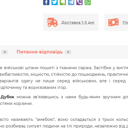
Доставка 1-3 дні
Пі
Питання-відповідь
0
0
е військові штани пошиті з тканини саржа. Застібки у вигляд
ибагливістю, міцністю, стійкістю до пошкоджень, практичн
варіантів одягу не лише серед військових, але і серед 
ідпочинку та воєнізованих ігор.
 Дубок
можна зв'язавшись з нами будь-яким зручним для
стями корзини.
сто називають "амебою", воно складається з трьох кольо
о розбиває силует людини на тлі природи, незалежно від 