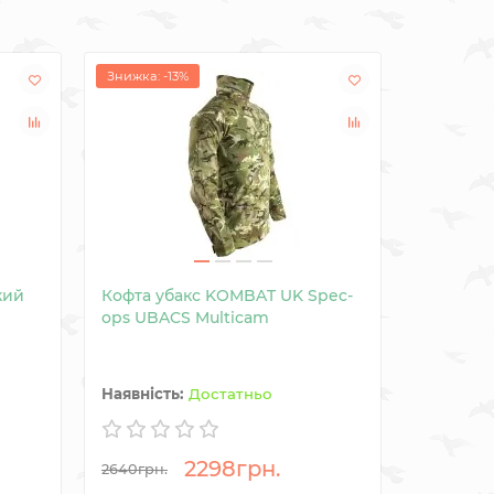
Знижка: -13%
Знижка: -
кий
Кофта убакс KOMBAT UK Spec-
Фліс та
ops UBACS Multicam
Recon Ho
Достатньо
2298грн.
2640грн.
3210грн.