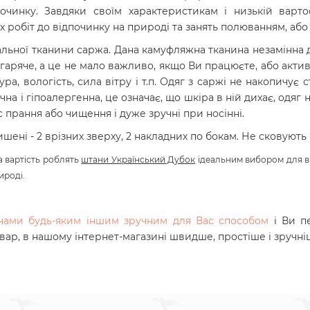
починку. Завдяки своїм характеристикам і низькій варт
их робіт до відпочинку на природі та занять полюванням, аб
альної тканини
саржа. Дана камуфляжна тканина незамінна д
 гаряче, а це не мало важливо, якщо Ви працюєте, або акт
, вологість, сила вітру і т.п. Одяг з саржі не накопичує 
чна і гіпоалергенна, це означає, що шкіра в ній дихає, одяг
с прання або чищення і дуже зручні при носінні.
ишені - 2 врізних зверху, 2 накладних по бокам. Не сковують 
а вартість роблять
штани Український Дубок
ідеальним вибором для ві
ироді.
з нами будь-яким іншим зручним для Вас способом
і Ви п
овар, в нашому інтернет-магазині швидше, простіше і зручні