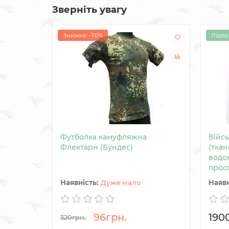
Зверніть увагу
Знижка: -70%
Лідер
Футболка камуфляжна
Війс
Флектарн (Бундес)
(ткан
водо
прос
Дуже мало
96грн.
190
320грн.