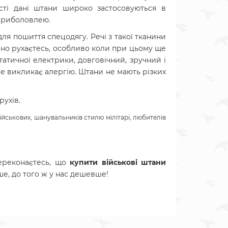
ості дані штани широко застосовуються в
о риболовлею.
ля пошиття спецодягу. Речі з такої тканини
ивно рухаєтесь, особливо коли при цьому ще
статичної електрики, довговічний, зручний і
 не викликає алергію. Штани
не мають різких
рухів.
йськових, шанувальників стилю мілітарі, любителів
ереконаєтесь, що
купити військові штани
ше, до того ж у нас дешевше!