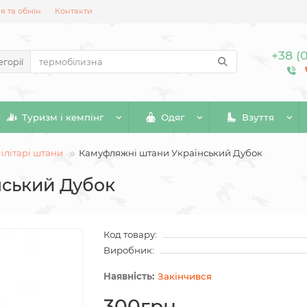
 та обмін
Контакти
+38 (
егорії
Туризм і кемпінг
Одяг
Взуття
ілітарі штани
Камуфляжні штани Український Дубок
нський Дубок
Код товару:
Виробник:
Закінчився
300грн.