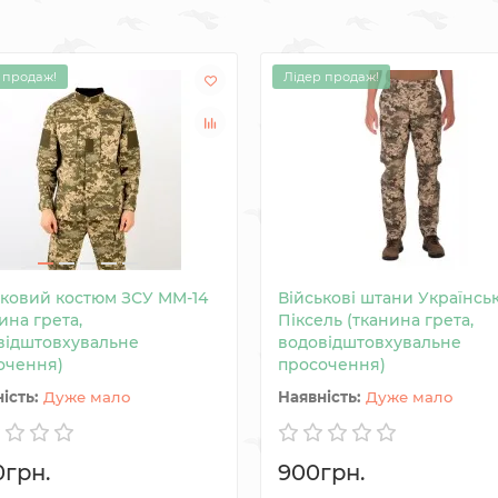
 продаж!
Лідер продаж!
ьковий костюм ЗСУ MM-14
Військові штани Українсь
ина грета,
Піксель (тканина грета,
відштовхувальне
водовідштовхувальне
очення)
просочення)
Дуже мало
Дуже мало
0грн.
900грн.