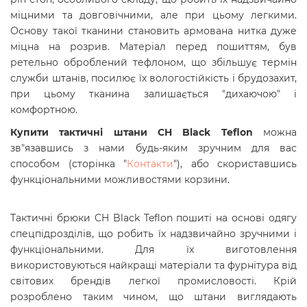
міцними та довговічними, але при цьому легкими.
Основу такої тканини становить армована нитка дуже
міцна на розрив. Матеріал перед пошиттям, був
ретельно оброблений тефлоном, що збільшує термін
служби штанів, посилює їх вологостійкість і брудозахит,
при цьому тканина залишається "дихаючою" і
комфортною.
Купити тактичні штани CH Black Teflon
можна
зв"язавшись з нами будь-яким зручним для вас
способом (сторінка "
Контакти
"), або скориставшись
функціональними можливостями корзини.
Тактичні брюки CH Black Teflon пошиті на основі одягу
спецпідрозділів, що робить їх надзвичайно зручними і
функціональними. Для їх виготовлення
використовуються найкращі матеріали та фурнітура від
світових брендів легкої промисловості. Крій
розроблено таким чином, що штани виглядають