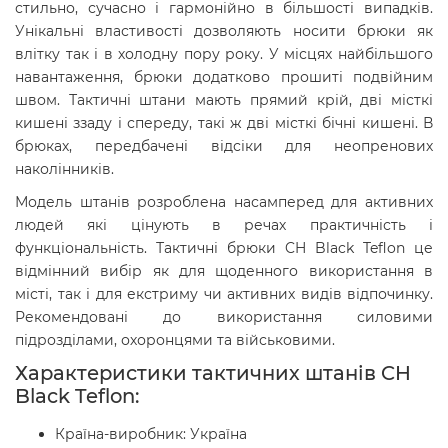
стильно, сучасно і гармонійно в більшості випадків.
Унікальні властивості дозволяють носити брюки як
влітку так і в холодну пору року. У місцях найбільшого
навантаження, брюки додатково прошиті подвійним
швом. Тактичні штани мають прямий крій, дві місткі
кишені ззаду і спереду, такі ж дві місткі бічні кишені. В
брюках, передбачені відсіки для неопренових
наколінників.
Модель штанів розроблена насамперед для активних
людей які цінують в речах практичність і
функціональність. Тактичні брюки CH Black Teflon це
відмінний вибір як для щоденного використання в
місті, так і для екстриму чи активних видів відпочинку.
Рекомендовані до використання силовими
підрозділами, охоронцями та військовими.
Характеристики тактичних штанів
CH
Black Teflon:
Країна-виробник: Україна