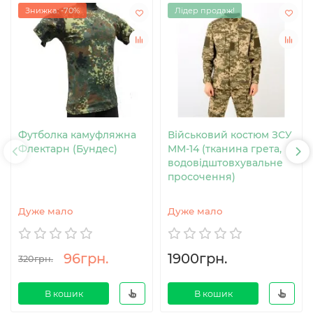
Знижка: -70%
Лідер продаж!
Футболка камуфляжна
Військовий костюм ЗСУ
Флектарн (Бундес)
MM-14 (тканина грета,
водовідштовхувальне
просочення)
Дуже мало
Дуже мало
96грн.
1900грн.
320грн.
В кошик
В кошик