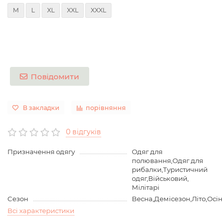
M
L
XL
XXL
XXXL
Повідомити
В закладки
порівняння
0 відгуків
Призначення одягу
Одяг для
полювання,Одяг для
рибалки,Туристичний
одяг,Військовий,
Мілітарі
Сезон
Весна,Демісезон,Літо,Осі
Всі характеристики