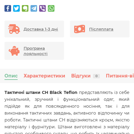
Доставка 1-3 дні
Післяплата
Програма
лояльності
Опис
Характеристики
Відгуки
Питання-в
0
Тактичні штани CH Black Teflon
представляють із себе
унікальний, зручний і функціональний одяг, який
підійде як для повсякденного носіння, так і для
виконання тактичних завдань, активного відпочинку чи
роботи. Тактичні штани CH відрізняються кроєм, якістю
матеріалу і фурнітури. Штани виготовлені з матеріалу
ріп-стоп, особливого складу, що робить їх надзвичайно