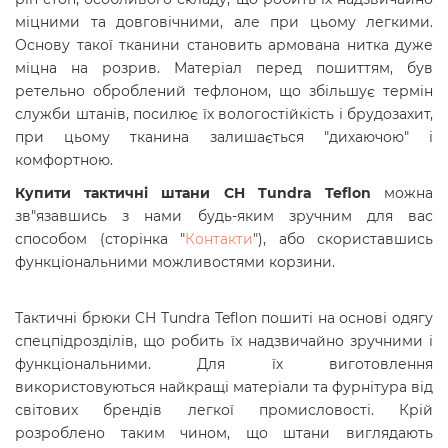
міцними та довговічними, але при цьому легкими.
Основу такої тканини становить армована нитка дуже
міцна на розрив. Матеріал перед пошиттям, був
ретельно оброблений тефлоном, що збільшує термін
служби штанів, посилює їх вологостійкість і брудозахит,
при цьому тканина залишається "дихаючою" і
комфортною.
Купити тактичні штани CH Tundra Teflon
можна
зв"язавшись з нами будь-яким зручним для вас
способом (сторінка "
Контакти
"), або скориставшись
функціональними можливостями корзини.
Тактичні брюки CH Tundra Teflon пошиті на основі одягу
спецпідрозділів, що робить їх надзвичайно зручними і
функціональними. Для їх виготовлення
використовуються найкращі матеріали та фурнітура від
світових брендів легкої промисловості. Крій
розроблено таким чином, що штани виглядають