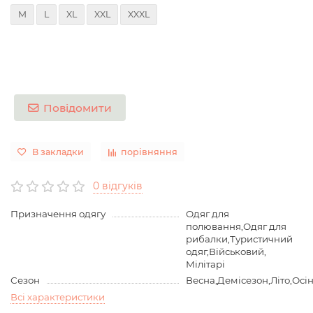
M
L
XL
XXL
XXXL
Повідомити
В закладки
порівняння
0 відгуків
Призначення одягу
Одяг для
полювання,Одяг для
рибалки,Туристичний
одяг,Військовий,
Мілітарі
Сезон
Весна,Демісезон,Літо,Осі
Всі характеристики