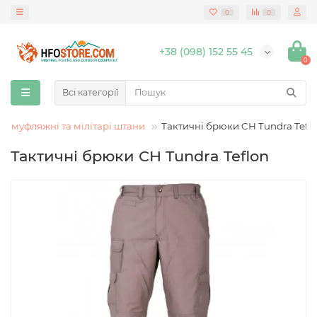
0
0
+38 (098) 152 55 45
0
Всі категорії
Камуфляжні та мілітарі штани
Тактичні брюки CH Tundra Tefl
Тактичні брюки CH Tundra Teflon