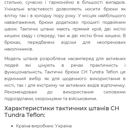
стильно, сучасно і гармонійно в більшості випадків.
Унікальні властивості дозволяють носити брюки як
влітку так і в холодну пору року. У місцях найбільшого
навантаження, брюки додатково прошиті подвійним
швом. Тактичні штани мають прямий крій, дві місткі
кишені ззаду і спереду, такі ж дві місткі бічні кишені. В
брюках, передбачені відсіки для неопренових
наколінників.
Модель штанів розроблена насамперед для активних
людей які цінують в речах практичність і
функціональність. Тактичні брюки CH Tundra Teflon це
відмінний вибір як для щоденного використання в
місті, так і для екстриму чи активних видів відпочинку.
Рекомендовані до використання силовими
підрозділами, охоронцями та військовими.
Характеристики тактичних штанів
CH
Tundra Teflon:
Країна-виробник: Україна