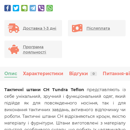
Доставка 1-3 дні
Післяплата
Програма
лояльності
Опис
Характеристики
Відгуки
Питання-в
0
Тактичні штани CH Tundra Teflon
представляють із
себе унікальний, зручний і функціональний одяг, який
підійде як для повсякденного носіння, так і для
виконання тактичних завдань, активного відпочинку чи
роботи. Тактичні штани CH відрізняються кроєм, якістю
матеріалу і фурнітури. Штани виготовлені з матеріалу
ріп-стоп, особливого складу, що робить їх надзвичайно