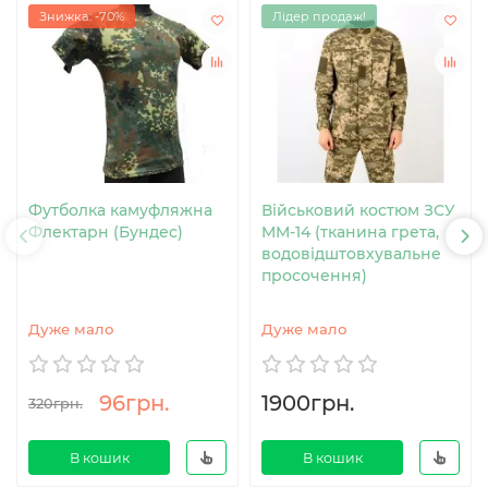
Знижка: -70%
Лідер продаж!
Футболка камуфляжна
Військовий костюм ЗСУ
Флектарн (Бундес)
MM-14 (тканина грета,
водовідштовхувальне
просочення)
Дуже мало
Дуже мало
96грн.
1900грн.
320грн.
В кошик
В кошик