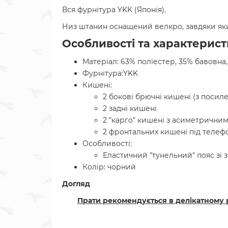
Вся фурнітура YKK (Японія).
Низ штанин оснащений велкро, завдяки яки
Особливості та характеристи
Матеріал: 63% поліестер, 35% бавовна,
Фурнітура:YKK
Кишені:
2 бокові брючні кишені (з посил
2 задні кишені
2 "карго" кишені з асиметрични
2 фронтальних кишені під телеф
Особливості:
Еластичний "тунельний" пояс зі
Колір: чорний
Догляд
Прати рекомендується в делікатному 