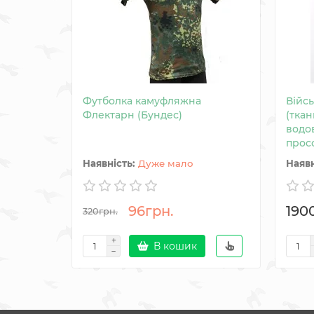
Футболка камуфляжна
Війс
Флектарн (Бундес)
(ткан
водо
прос
Дуже мало
96грн.
190
320грн.
В кошик