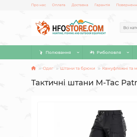
Про нас
Оплата
Доставка
Гарантія
Повернення
Всі кат
Полювання
Риболовля
Одяг
Штани та брюки
Камуфляжні та м
Тактичні штани M-Tac Patri