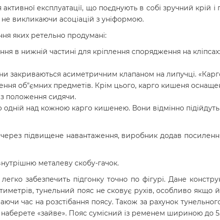
для активної експлуатації, що поєднують в собі зручний крій
, не викликаючи асоціацій з уніформою.
ння яких ретельно продумані:
я в нижній частині для кріплення спорядження на кліпсах: нож
они закриваються асиметричним клапаном на липучці. «Карго»
ння об"ємних предметів. Крім цього, карго кишеня оснащен
у з положення сидячи.
 по одній над кожною карго кишенею. Вони відмінно підійдут
я через підвищене навантаження, виробник додав посилення
 внутрішню металеву скобу-гачок.
 легко забезпечить підгонку точно по фігурі. Дане констр
нтиметрів, тунельний пояс не сковує рухів, особливо якщо 
чаючи час на розстібання поясу. Також за рахунок тунельн
о наберете «зайве».
Пояс сумісний із ременем шириною до 5