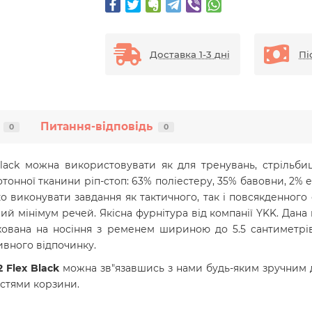
Доставка 1-3 дні
Пі
Питання-відповідь
0
0
Black можна використовувати як для тренувань, стрільби
отонної тканини ріп-стоп: 63% поліестеру, 35% бавовни, 2
о виконувати завдання як тактичного, так і повсякденного
й мінімум речей. Якісна фурнітура від компанії YKK. Дана
ована на носіння з ременем шириною до 5.5 сантиметрів.
ивного відпочинку.
 Flex Black
можна зв"язавшись з нами будь-яким зручним д
стями корзини.