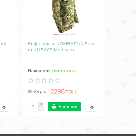
кий
Кофта убакс KOMBAT UK Spec-
Фліс та
ops UBACS Multicam
Recon Ho
Достатньо
2298грн.
2640грн.
3210грн.
В кошик