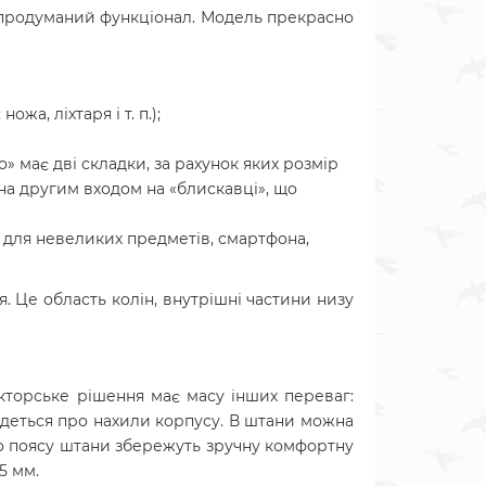
 і продуманий функціонал.
Модель прекрасно
а, ліхтаря і т. п.);
 має дві складки, за рахунок яких розмір
а другим входом на «блискавці», що
ь для невеликих предметів, смартфона,
. Це область колін, внутрішні частини низу
укторське рішення має масу інших переваг:
йдеться про нахили корпусу. В штани можна
ого поясу штани збережуть зручну комфортну
5 мм.