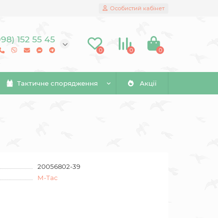
Особистий кабінет
098) 152 55 45
0
0
0
Тактичне спорядження
Акції
20056802-39
M-Tac