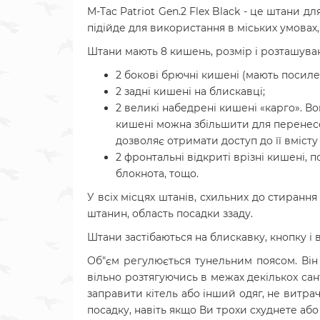
M-Tac Patriot Gen.2 Flex Black - це штани 
підійде для використання в міських умовах
Штани мають 8 кишень, розмір і розташува
2 бокові брючні кишені (мають посиленн
2 задні кишені на блискавці;
2 великі набедрені кишені «карго». В
кишені можна збільшити для перенесе
дозволяє отримати доступ до її вміст
2 фронтальні відкриті врізні кишені,
блокнота, тощо.
У всіх місцях штанів, схильних до стиранн
штанин, область посадки ззаду.
Штани застібаються на блискавку, кнопку і
Об"єм регулюється тунельним поясом.
Він
вільно розтягуючись в межах декількох са
заправити кітель або інший одяг, не витра
посадку, навіть якщо Ви трохи схуднете аб