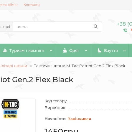
 та обмін
Контакти
+38 (
егорії
Туризм і кемпінг
Одяг
Взуття
ілітарі штани
Тактичні штани M-Tac Patriot Gen.2 Flex Black
ot Gen.2 Flex Black
Код товару:
Виробник:
Закінчився
1450грн.