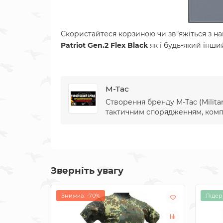
Скористайтеся корзиною чи зв"яжіться з н
Patriot Gen.2 Flex Black
як і будь-який інши
M-Tac
Створення бренду М-Тас (Militar
тактичним спорядженням, компан
Зверніть увагу
Знижка: -70%
Лідер