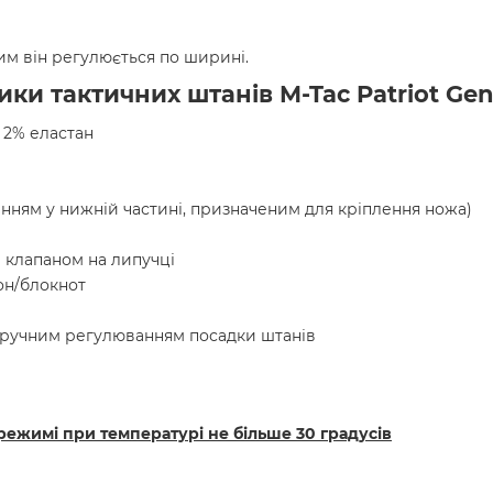
м він регулюється по ширині.
ки тактичних штанів M-Tac Patriot Gen.
 2% еластан
енням у нижній частині, призначеним для кріплення ножа)
м клапаном на липучці
он/блокнот
 зручним регулюванням посадки штанів
режимі при температурі не більше 30 градусів