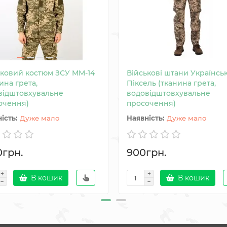
ьковий костюм ЗСУ MM-14
Військові штани Українсь
ина грета,
Піксель (тканина грета,
відштовхувальне
водовідштовхувальне
очення)
просочення)
Дуже мало
Дуже мало
0грн.
900грн.
В кошик
В кошик