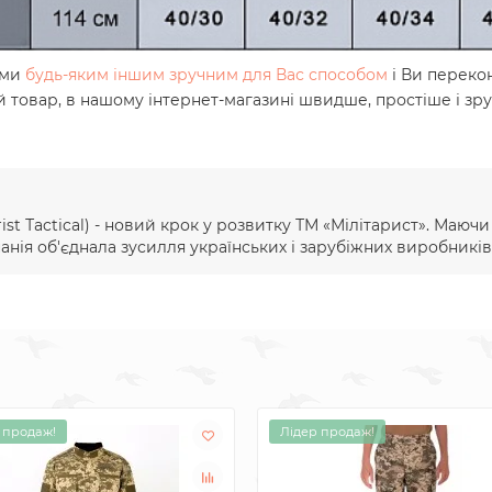
ами
будь-яким іншим зручним для Вас способом
і Ви переко
й товар, в нашому інтернет-магазині швидше, простіше і зр
ist Тactical) - новий крок у розвитку ТМ «Мілітарист». Маюч
ія об'єднала зусилля українських і зарубіжних виробників 
 продаж!
Лідер продаж!