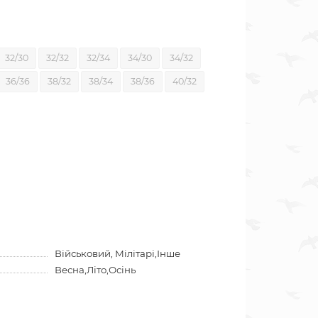
32/30
32/32
32/34
34/30
34/32
36/36
38/32
38/34
38/36
40/32
Військовий, Мілітарі,Інше
Весна,Літо,Осінь