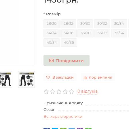
* Розмір:
28/30
28/32
30/30
30/32
30/34
34/34
34/36
36/30
36/32
36/34
40/34
40/36
Повідомити
В закладки
порівняння
0 відгуків
Призначення одягу
Сезон
Всі характеристики