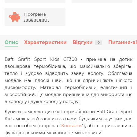
Програма
лояльності
Опис
Характеристики
Відгуки
Питання-в
0
Baft Grafit Sport Kids GT300 - приємна на дотик
двошарова термобілизна, що максимально зберігає
тепло і чудово відводить зайву вологу. Облягаюча
модель має плоскі шви, що не спричиняють ніякого
дискомфорту. Матеріал термобілизни еластичний і
зносостійкий. Ця модель призначена для використання
в холодну і дуже холодну погоду.
Купити комплект дитячої термобілизни Baft Grafit Sport
Kids
можна зв'язавшись з нами будь-яким зручним для
вас способом (сторінка "
Контакти
"), або скориставшись
функціональними можливостями корзини.