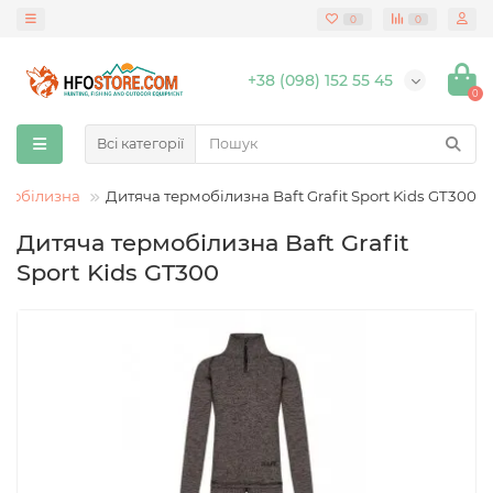
0
0
+38 (098) 152 55 45
0
Всі категорії
рмобілизна
Дитяча термобілизна Baft Grafit Sport Kids GT300
Дитяча термобілизна Baft Grafit
Sport Kids GT300