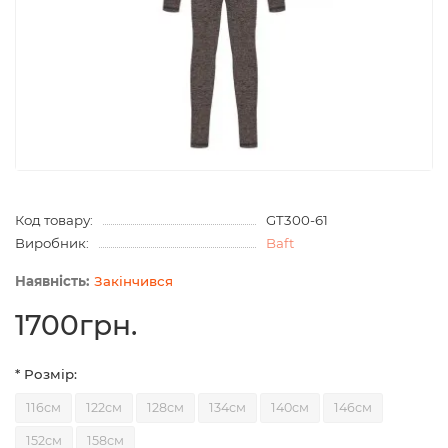
Код товару:
GT300-61
Виробник:
Baft
Закінчився
1700грн.
* Розмір:
116см
122см
128см
134см
140см
146см
152см
158см