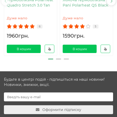
Термобілизна Polarheat
Жіноча термобілизна
Quadro Stretch 3.0 Tan
Pani Polarheat QS Black
Дуже мало
Дуже мало
6
5
1960грн.
1590грн.
В кошик
В кошик
Будьте в центрі подій - підпишіться на наші новини!
Новинки, знижки, акції.
Оформити підписку