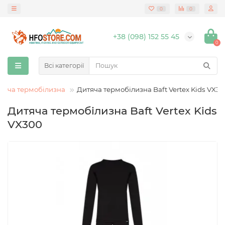
0
0
+38 (098) 152 55 45
0
Всі категорії
тяча термобілизна
Дитяча термобілизна Baft Vertex Kids VX3
Дитяча термобілизна Baft Vertex Kids
VX300