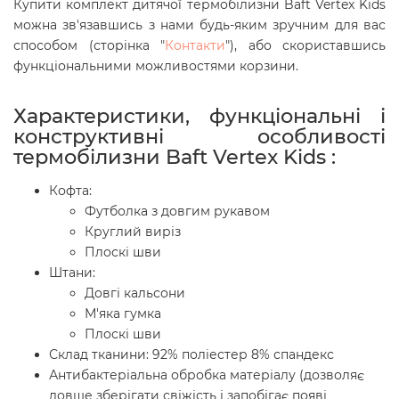
Купити комплект дитячої термобілизни Baft Vertex Kids
можна зв'язавшись з нами будь-яким зручним для вас
способом (сторінка "
Контакти
"), або скориставшись
функціональними можливостями корзини.
Характеристики, функціональні і
конструктивні особливості
термобілизни Baft Vertex Kids :
Кофта:
Футболка з довгим рукавом
Круглий виріз
Плоскі шви
Штани:
Довгі кальсони
М'яка гумка
Плоскі шви
Склад тканини: 92% поліестер 8% спандекс
Антибактеріальна обробка матеріалу (дозволяє
довше зберігати свіжість і запобігає появі