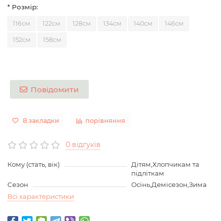
* Розмір:
116см
122см
128см
134см
140см
146см
152см
158см
Повідомити
В закладки
порівняння
0 відгуків
Кому (стать, вік)
Дітям,Хлопчикам та
підліткам
Сезон
Осінь,Демісезон,Зима
Всі характеристики