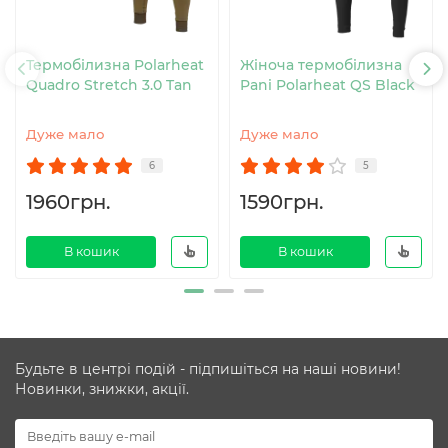
Термобілизна Polarheat
Жіноча термобілизна
Quadro Stretch 3.0 Tan
Pani Polarheat QS Black
Дуже мало
Дуже мало
6
5
1960грн.
1590грн.
В кошик
В кошик
Будьте в центрі подій - підпишіться на наші новини!
Новинки, знижки, акції.