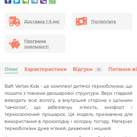
Доставка 1-3 дні
Післяплата
Програма
лояльності
Опис
Характеристики
Відгуки
Питання-в
0
Baft Vertex Kids - це комплект дитячої термобілизни,
що
пошита з тканини двошарової структури. Верх гладкий
виводить всю вологу, а внутрішня сторона з щільним
"начосом", що забезпечує м'якість, комфорт і
термоізолючий прошарок. Ця модель призначена для
використання в прохолодну і холодну погоду. Матеріал
термобілизни дуже м'який, дихаючий і міцний.