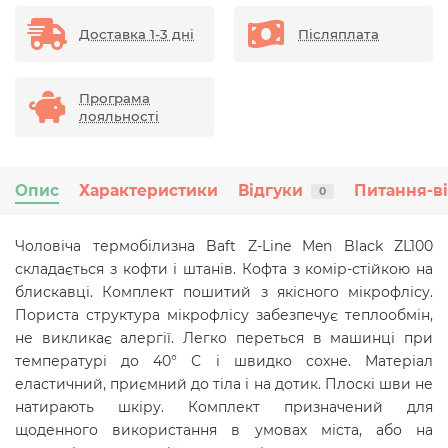
Доставка 1-3 дні
Післяплата
Програма
лояльності
Опис
Характеристики
Відгуки
Питання-в
0
Чоловіча термобілизна Baft Z-Line Men Black ZL100
складається з кофти і штанів. Кофта з комір-стійкою на
блискавці. Комплект пошитий з якісного мікрофлісу.
Пориста структура мікрофлісу забезпечує теплообмін,
не викликає алергії. Легко переться в машинці при
температурі до 40° С і швидко сохне. Матеріал
еластичний, приємний до тіла і на дотик. Плоскі шви не
натирають шкіру. Комплект
призначений для
щоденного використання в умовах міста, або на