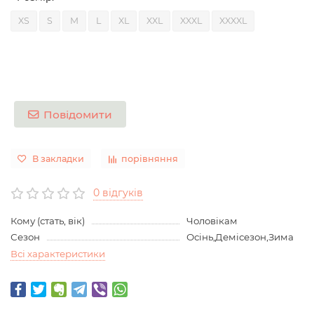
XS
S
M
L
XL
XXL
XXXL
XXXXL
Повідомити
В закладки
порівняння
0 відгуків
Кому (стать, вік)
Чоловікам
Сезон
Осінь,Демісезон,Зима
Всі характеристики