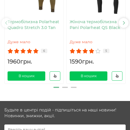
Термобілизна Polarheat
Жіноча термобілизна
Quadro Stretch 3.0 Tan
Pani Polarheat QS Black
Дуже мало
Дуже мало
6
5
1960грн.
1590грн.
В кошик
В кошик
Будьте в центрі подій - підпишіться на наші новини!
Новинки, знижки, акції.