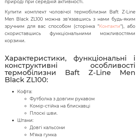
природі при середній активності.
Купити комплект чоловічої термобілизни Baft Z-Line
Men Black ZL100
можна зв'язавшись з нами будь-яким
зручним для вас способом (сторінка "
Контакти
"), або
скориставшись функціональними можливостями
корзини.
Характеристики, функціональні і
конструктивні особливості
термобілизни Baft Z-Line Men
Black ZL100:
Кофта:
Футболка з довгим рукавом
Комір-стійка на блискавці
Плоскі шви.
Штани:
Довгі кальсони
М'яка гумка