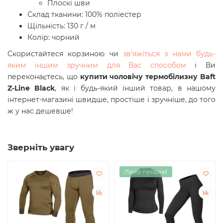
Плоскі шви
Склад тканини: 100% поліестер
Щільність: 130 г / м
Колір: чорний
Скористайтеся корзиною чи
зв'яжіться з нами будь-
яким іншим зручним для Вас способом
і Ви
переконаєтесь, що
купити чоловічу термобілизну Baft
Z-Line Black
, як і будь-який інший товар, в нашому
інтернет-магазині швидше, простіше і зручніше, до того
ж у нас дешевше!
Зверніть увагу
Лідер продаж!