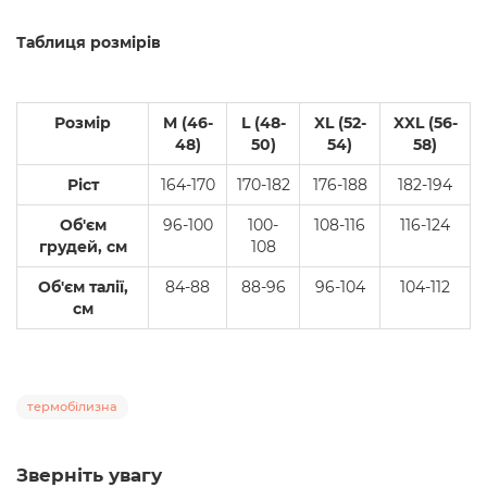
Таблиця розмірів
Розмір
M (46-
L (48-
XL (52-
XXL (56-
48)
50)
54)
58)
Ріст
164-170
170-182
176-188
182-194
Об'єм
96-100
100-
108-116
116-124
грудей, см
108
Об'єм талії,
84-88
88-96
96-104
104-112
см
термобілизна
Зверніть увагу