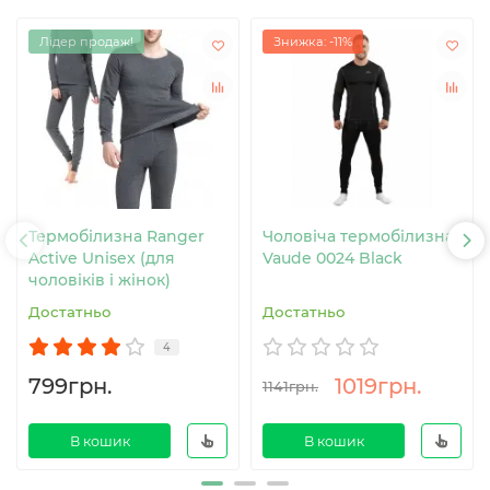
Лідер продаж!
Знижка: -11%
Термобілизна Ranger
Чоловіча термобілизна
Active Unisex (для
Vaude 0024 Black
чоловіків і жінок)
Достатньо
Достатньо
4
799грн.
1019грн.
1141грн.
В кошик
В кошик