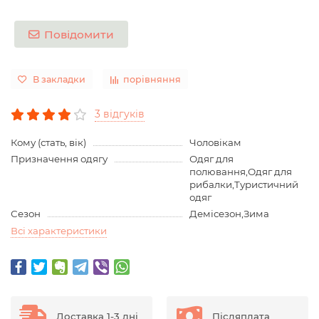
Повідомити
В закладки
порівняння
3 відгуків
Кому (стать, вік)
Чоловікам
Призначення одягу
Одяг для
полювання,Одяг для
рибалки,Туристичний
одяг
Сезон
Демісезон,Зима
Всі характеристики
Доставка 1-3 дні
Післяплата