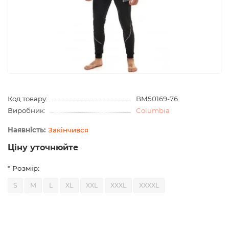
Код товару:
BM50169-76
Виробник:
Columbia
Закінчився
Ціну уточнюйте
* Розмір:
S
M
L
XL
XXL
XXXL
XXXXL