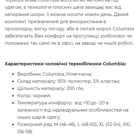
Термобілизна Columbia абсолютно непомітна під
одягом, а технологія плоских швів захищає вас від
натирання шкіри. Її можна носити кожен день. Даний
комплект призначений для використання в
прохолодну, вогку погоду, або в лютий мороз. Columbia
забезпечить Вам комфорт на прогулянці, риболовлі чи
полюванні так само як в офісі, на заводі чи іншій роботі.
Характеристики чоловічої термобілизни Columbia:
Виробник: Columbia, Німеччина;
Склад матеріалу: 95% поліестер, 5% еластан;
Щільність матеріалу: 200 г/м;
Колір: чорний;
Температура комфорту: від +10 до -20 в
залежності від індивідуальних особливостей на
інших шарів одягу;
Розмірний ряд: M (46-48), L (48-50), XL (52-54), XXL
(56-58)