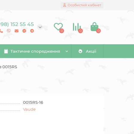
Особистий кабінет
098) 152 55 45
0
0
0
Тактичне спорядження
Акції
e 0015RS
0015RS-16
Vaude