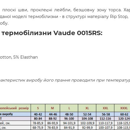
плоскі шви, проклеєні лейбли, безшовну зону торса. Ха
 даної моделі термобілизни - в структурі матеріалу Rip St
обу.
 термобілизни Vaude 0015RS:
otton,
5% Elasthan
актеристик виробу його прання проводити при температур