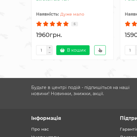
Дуже мало
6
1960грн.
159
В кошик
Будьте в центрі подій - підпишіться на наші
новини! Новинки, знижки, акції.
Інформація
Підтр
Про нас
Гаранті