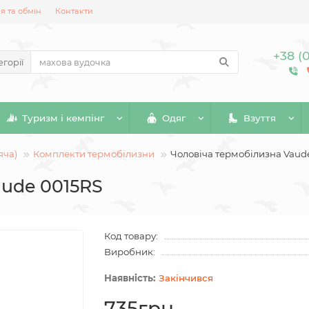
 та обмін
Контакти
+38 (
егорії
Туризм і кемпінг
Одяг
Взуття
яча)
Комплекти термобілизни
Чоловіча термобілизна Vaud
aude 0015RS
Код товару:
Виробник:
Закінчився
735грн.