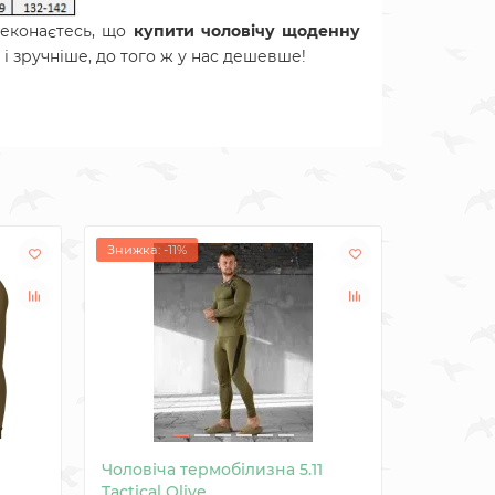
еконаєтесь, що
купити
чоловічу щоденну
і зручніше, до того ж у нас дешевше!
Знижка: -11%
Знижка: -1
Чоловіча термобілизна 5.11
Чоловіча
Tactical Olive
термобіл