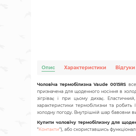
Опис
Характеристики
Відгуки
Чоловіча термобілизна Vaude 0015RS
все
призначена для щоденного носіння в холод
зігріває і при цьому дихає. Еластични
характеристики термобілизни та робить ї
холодну погоду. Внутрішній шар бавовни в
Купити чоловічу термобілизну для щоде
"
Контакти
"), або скориставшись функціон