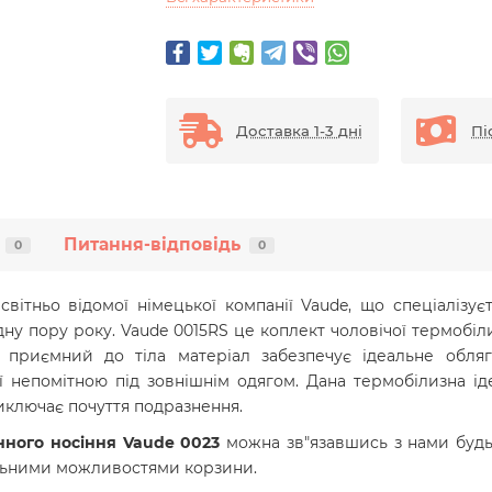
Доставка 1-3 дні
Пі
Питання-відповідь
0
0
світньо відомої німецької компанії Vaude, що спеціалізує
ну пору року. Vaude 0015RS це коплект чоловічої термобіли
й, приємний до тіла матеріал забезпечує ідеальне обля
ї непомітною під зовнішнім одягом.
Дана термобілизна ід
иключає почуття подразнення.
нного носіння
Vaude
0023
можна зв"язавшись з нами будь
альними можливостями корзини.