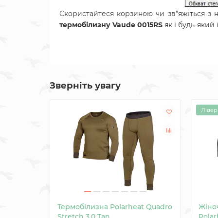
Скористайтеся корзиною чи зв"яжіться з
термобілизну Vaude 0015RS
як і будь-який
Зверніть увагу
Лідер
Термобілизна Polarheat Quadro
Жіно
Stretch 3.0 Tan
Polar