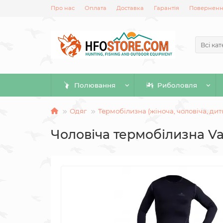
Про нас
Оплата
Доставка
Гарантія
Повернення
Всі кат
Полювання
Риболовля
Одяг
Термобілизна (жіноча, чоловіча, дит
Чоловіча термобілизна V