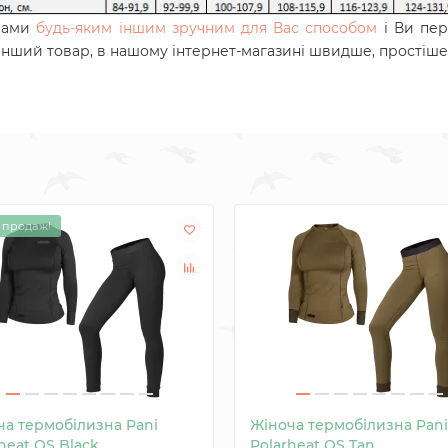
 нами
будь-яким іншим зручним для Вас способом
і Ви пер
 інший товар, в нашому інтернет-магазині швидше, простіше 
 продаж!
ча термобілизна Pani
Жіноча термобілизна Pani
heat QS Black
Polarheat QS Tan