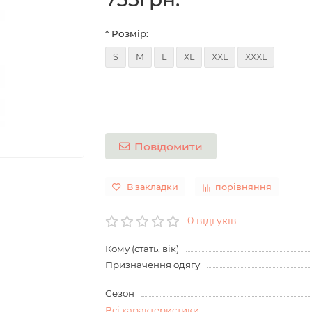
* Розмір:
S
M
L
XL
XXL
XXXL
Повідомити
В закладки
порівняння
0 відгуків
Кому (стать, вік)
Призначення одягу
Сезон
Всі характеристики