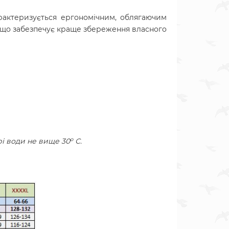
рактеризується ергономічним, облягаючим
op, що забезпечує краще збереження власного
o
і води не вище 30
С.