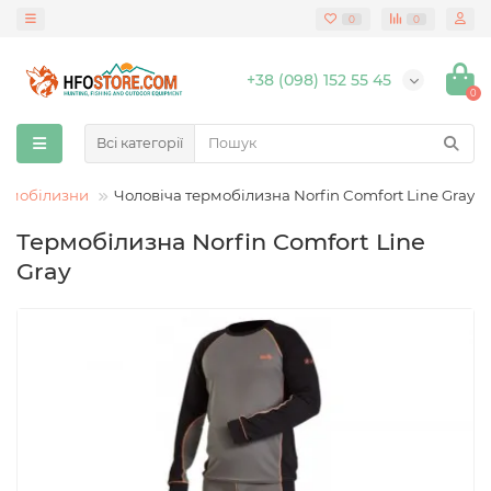
0
0
+38 (098) 152 55 45
0
Всі категорії
ермобілизни
Чоловіча термобілизна Norfin Comfort Line Gray
Термобілизна Norfin Comfort Line
Gray