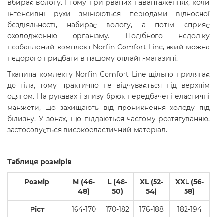
вбирає вологу. І тому при рваних навантаженнях, коли
інтенсивні рухи змінюються періодами відносної
бездіяльності, набирає вологу, а потім сприяє
охолодженню організму. Подібного недоліку
позбавлений комплект Norfin Comfort Line, який можна
недорого придбати в нашому онлайн-магазині.
Тканина комлекту Norfin Comfort Line щільно прилягає
до тіла, тому практично не відчувається під верхнім
одягом. На рукавах і знизу брюк передбачені еластичні
манжети, що захищають від проникнення холоду під
білизну. У зонах, що піддаються частому розтягуванню,
застосовується високоеластичний матеріал.
Таблиця розмірів
Розмір
M (46-
L (48-
XL (52-
XXL (56-
48)
50)
54)
58)
Ріст
164-170
170-182
176-188
182-194