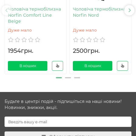
Чоловіча термобілизна
Чоловіча термобілизна
Norfin Comfort Line
Norfin Nord
Beige
Дуже мало
Дуже мало
1954грн.
2500грн.
В кошик
В кошик
Будьте в центрі подій - підпишіться на наші новини!
Новинки, знижки, акції.