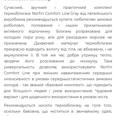
Сучасний, зручний і практичний комплект
термобілизни
Norfin Comfort Line Gray
від латвійського
виробника рекомендується купити любителям зимової
риболовлі, полювання і іншим прихильникам
активного відпочинку. Білизна розрахована для
холодної пори року, але для рекордних морозів не
призначена. Дихаючий матеріал термобілизни
прекрасно відводить вологу від тіла, не вбираючи, і не
акумулюючи її. В той же час добре утримує тепло,
зводячи його розсіювання до мінімуму. Така
універсальність дозволяє використовувати Norfin
Comfort Line при змінних навантаженнях середньої
інтенсивності в умовах середньостатистичних зимових
холодів - так званий «базовий комплект», що підходить
для більшості людей і умов використання. Чудовий
варіант і для щоденного використання в умовах міста.
Рекомендується носити термобілизну на голе тіло,
оскільки бавовна, що міститься в звичайному одязі,