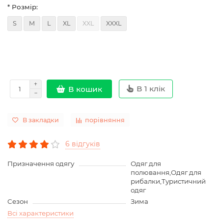
* Розмір:
S
M
L
XL
XXL
XXXL
В 1 клік
В кошик
В закладки
порівняння
6 відгуків
Призначення одягу
Одяг для
полювання,Одяг для
рибалки,Туристичний
одяг
Сезон
Зима
Всі характеристики