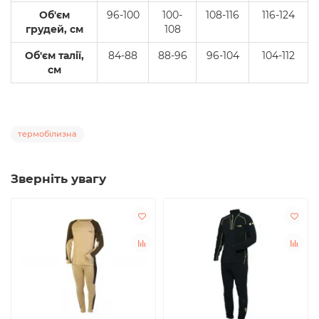
Об'єм
96-100
100-
108-116
116-124
грудей, см
108
Об'єм талії,
84-88
88-96
96-104
104-112
см
термобілизна
Зверніть увагу