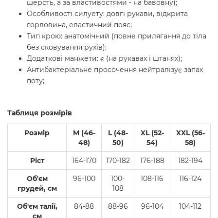
шерсть, а за властивостями - на бавовну);
Особливості силуету: довгі рукави, відкрита
горловина, еластичний пояс;
Тип крою: анатомічний (повне прилягання до тіла
без сковування рухів);
Додаткові манжети: є (на рукавах і штанях);
Антибактеріальне просочення нейтралізує запах
поту;
Таблиця розмірів
Розмір
M (46-
L (48-
XL (52-
XXL (56-
48)
50)
54)
58)
Ріст
164-170
170-182
176-188
182-194
Об'єм
96-100
100-
108-116
116-124
грудей, см
108
Об'єм талії,
84-88
88-96
96-104
104-112
см