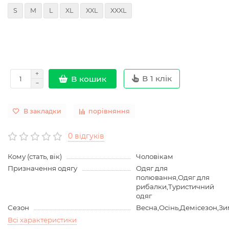
S
M
L
XL
XXL
XXXL
В 1 клік
В кошик
В закладки
порівняння
0 відгуків
Кому (стать, вік)
Чоловікам
Призначення одягу
Одяг для
полювання,Одяг для
рибалки,Туристичний
одяг
Сезон
Весна,Осінь,Демісезон,З
Всі характеристики