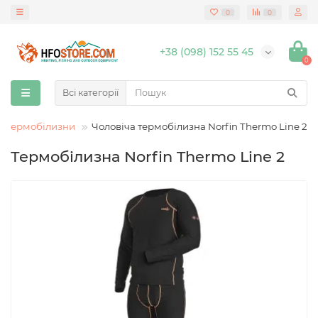
0
0
+38 (098) 152 55 45
0
Всі категорії
и термобілизни
Чоловіча термобілизна Norfin Thermo Line 2
Термобілизна Norfin Thermo Line 2