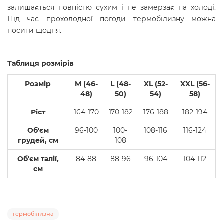
залишається повністю сухим і не замерзає на холоді.
Під час прохолодної погоди термобілизну можна
носити щодня.
Таблиця розмірів
Розмір
M (46-
L (48-
XL (52-
XXL (56-
48)
50)
54)
58)
Ріст
164-170
170-182
176-188
182-194
Об'єм
96-100
100-
108-116
116-124
грудей, см
108
Об'єм талії,
84-88
88-96
96-104
104-112
см
термобілизна