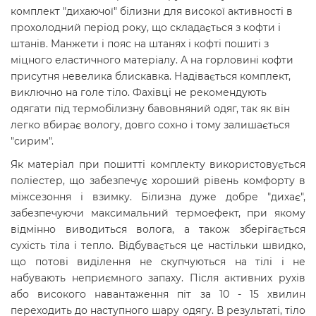
комплект "дихаючої" білизни для високої активності в
прохолодний період року, що складається з кофти і
штанів. Манжети і пояс на штанях і кофті пошиті з
міцного еластичного матеріалу. А на горловині кофти
присутня невелика блискавка. Надівається комплект,
виключно на голе тіло. Фахівці не рекомендують
одягати під термобілизну бавовняний одяг, так як він
легко вбирає вологу, довго сохно і тому залишається
"сирим".
Як матеріал при пошитті комплекту використовується
поліестер, що забезпечує хороший рівень комфорту в
міжсезоння і взимку. Білизна дуже добре "дихає",
забезпечуючи максимальний термоефект, при якому
відмінно виводиться волога, а також зберігається
сухість тіла і тепло. Відбувається це настільки швидко,
що потові виділення не скупчуються на тілі і не
набувають неприємного запаху. Після активних рухів
або високого навантаження піт за 10 - 15 хвилин
переходить до наступного шару одягу. В результаті, тіло