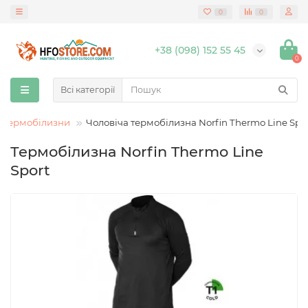
0
0
+38 (098) 152 55 45
0
Всі категорії
 термобілизни
Чоловіча термобілизна Norfin Thermo Line Spo
Термобілизна Norfin Thermo Line
Sport