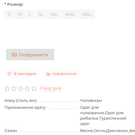
* Розмір:
S
M
L
XL
XXL
XXXL
XXXL
Повідомити
В закладки
порівняння
0 відгуків
Кому (стать, вік)
Чоловікам
Призначення одягу
Одяг для
полювання,Одяг для
рибалки,Туристичний
одяг
Сезон
Весна,Осінь,Демісезон,З