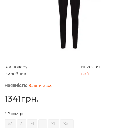
Код товару:
NF200-61
Виробник:
Baft
Закінчився
1341грн.
* Розмір:
XS
S
M
L
XL
XXL