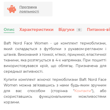
Програма
лояльності
Опис
Характеристики
Відгуки
Питання-в
0
Baft Nord Face Women - це комплект термобілизни,
який складається з футболки з рукавом-регланом і
штанів. Виконаний з тонкої, м'якої, приємної, еластичної
тканини, яка розтягується в 4-х напрямках. При пошитті
використовувався крій, що облягає. Призначена для
середньої активності.
Купити комплект жіночої термобілизни Baft Nord Face
Women
можна зв'язавшись з нами будь-яким зручним
для вас способом (сторінка "
Контакти
"), або
скориставшись функціональними можливостями
корзини.