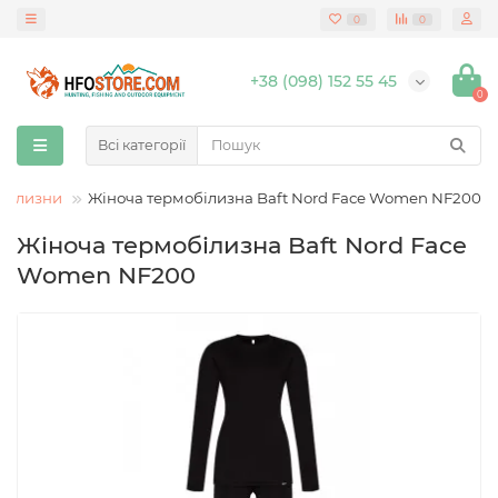
0
0
+38 (098) 152 55 45
0
Всі категорії
обілизни
Жіноча термобілизна Baft Nord Face Women NF200
Жіноча термобілизна Baft Nord Face
Women NF200