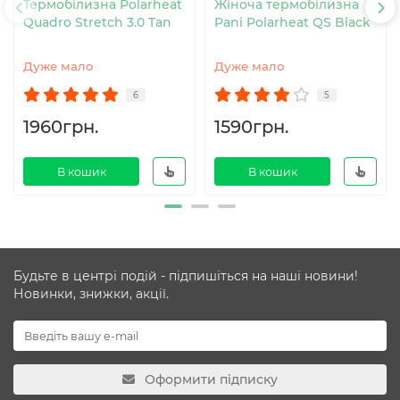
Термобілизна Polarheat
Жіноча термобілизна
Quadro Stretch 3.0 Tan
Pani Polarheat QS Black
Дуже мало
Дуже мало
6
5
1960грн.
1590грн.
В кошик
В кошик
Будьте в центрі подій - підпишіться на наші новини!
Новинки, знижки, акції.
Оформити підписку