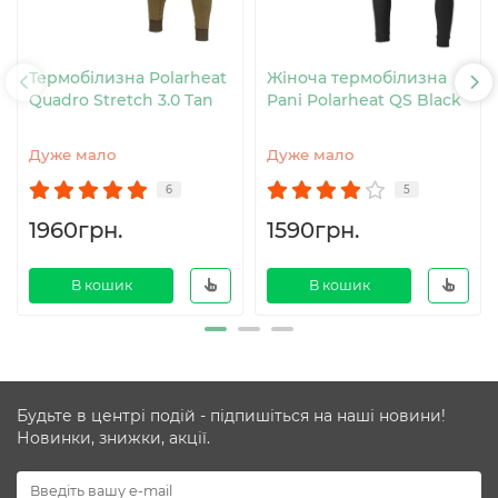
Термобілизна Polarheat
Жіноча термобілизна
Quadro Stretch 3.0 Tan
Pani Polarheat QS Black
Дуже мало
Дуже мало
6
5
1960грн.
1590грн.
В кошик
В кошик
Будьте в центрі подій - підпишіться на наші новини!
Новинки, знижки, акції.