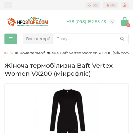
0
0
+38 (098) 152 55 45
0
Всі категорії
изни
Жіноча термобілизна Baft Vertex Women VX200 (мікрофлі
Жіноча термобілизна Baft Vertex
Women VX200 (мікрофліс)