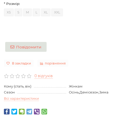
* Розмір:
XS
S
M
L
XL
XXL
Повідомити
В закладки
порівняння
0 відгуків
Кому (стать, вік)
Жінкам
Сезон
Осінь,Демісезон,Зима
Всі характеристики