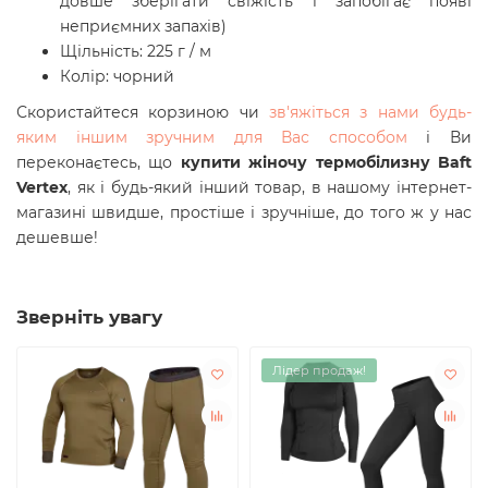
довше зберігати свіжість і запобігає появі
неприємних запахів)
Щільність: 225 г / м
Колір: чорний
Скористайтеся корзиною чи
зв'яжіться з нами будь-
яким іншим зручним для Вас способом
і Ви
переконаєтесь, що
купити жіночу термобілизну Baft
Vertex
, як і будь-який інший товар, в нашому інтернет-
магазині швидше, простіше і зручніше, до того ж у нас
дешевше!
Зверніть увагу
Лідер продаж!