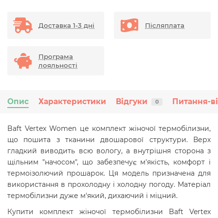
Доставка 1-3 дні
Післяплата
Програма
лояльності
Опис
Характеристики
Відгуки
Питання-в
0
Baft Vertex Women це комплект жіночої
термобілизни,
що пошита з тканини двошарової структури. Верх
гладкий виводить всю вологу, а внутрішня сторона з
щільним "начосом", що забезпечує м'якість, комфорт і
термоізолючий прошарок. Ця модель призначена для
використання в прохолодну і холодну погоду. Матеріал
термобілизни дуже м'який, дихаючий і міцний.
Купити комплект жіночої термобілизни Baft Vertex