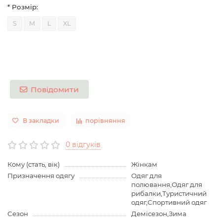
* Розмір:
S
M
L
XL
Повідомити
В закладки
порівняння
0 відгуків
Кому (стать, вік)
Жінкам
Призначення одягу
Одяг для
полювання,Одяг для
рибалки,Туристичний
одяг,Спортивний одяг
Сезон
Демісезон,Зима