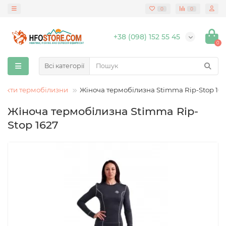
0
0
+38 (098) 152 55 45
0
Всі категорії
екти термобілизни
Жіноча термобілизна Stimma Rip-Stop 16
Жіноча термобілизна Stimma Rip-
Stop 1627