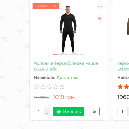
Знижка: -11%
Чоловіча термобілизна Vaude
Терм
0024 Black
Stret
Достатньо
1019грн.
196
1141грн.
В кошик