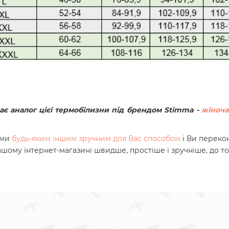
ає аналог цієї термобілизни під брендом Stimma -
жіноча
ами
будь-яким іншим зручним для Вас способом
і Ви переко
нашому інтернет-магазині швидше, простіше і зручніше, до т