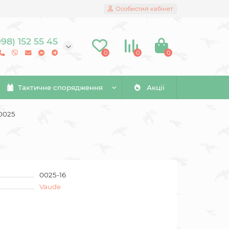
Особистий кабінет
098) 152 55 45
0
0
0
Тактичне спорядження
Акції
0025
0025-16
Vaude