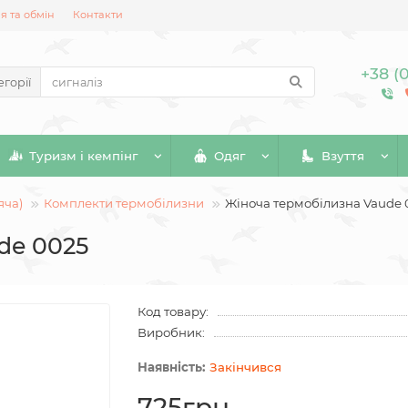
 та обмін
Контакти
+38 (
егорії
Туризм і кемпінг
Одяг
Взуття
яча)
Комплекти термобілизни
Жіноча термобілизна Vaude 
de 0025
Код товару:
Виробник:
Закінчився
725грн.