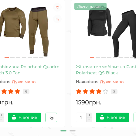
Лідер продаж!
обілизна Polarheat Quadro
Жіноча термобілизна Pani
ch 3.0 Tan
Polarheat QS Black
Дуже мало
Дуже мало
6
5
0грн.
1590грн.
В кошик
В кошик