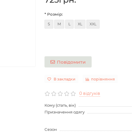
* Розмір:
S
M
L
XL
XXL
Повідомити
В закладки
порівняння
0 відгуків
Кому (стать, вік)
Призначення одягу
Сезон