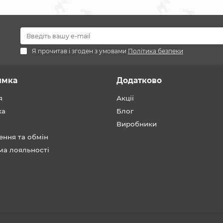
Я прочитав і згоден з умовами
Політика безпеки
имка
Додатково
я
Акції
ка
Блог
Виробники
ення та обмін
ма лояльності