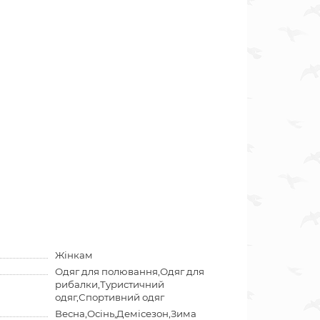
Жінкам
Одяг для полювання,Одяг для
рибалки,Туристичний
одяг,Спортивний одяг
Весна,Осінь,Демісезон,Зима