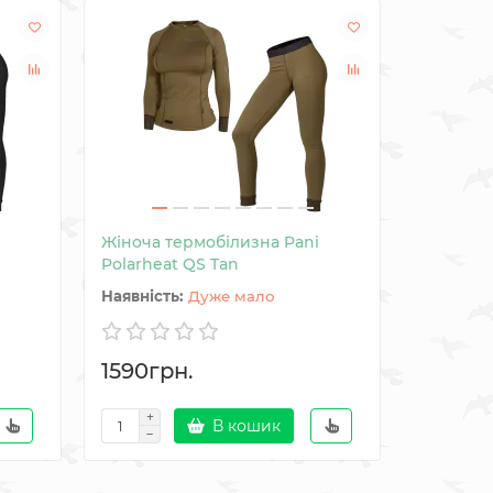
Знижка: -1
Жіноча термобілизна Pani
Чоловіча
Polarheat QS Tan
Tactical 
Дуже мало
1590грн.
857грн.
В кошик