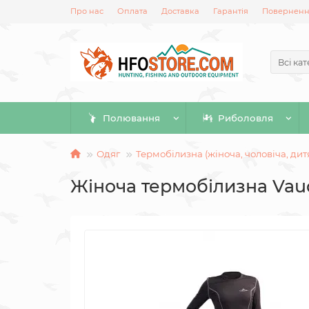
Про нас
Оплата
Доставка
Гарантія
Повернення
Всі кат
Полювання
Риболовля
Одяг
Термобілизна (жіноча, чоловіча, дит
Жіноча термобілизна Vau