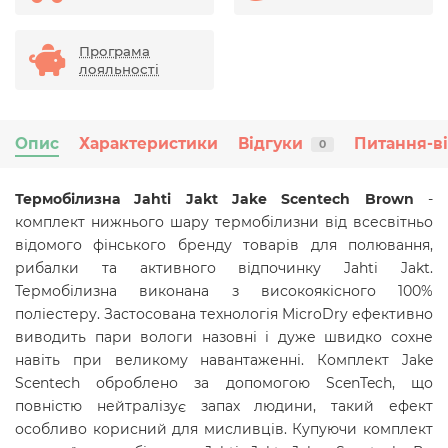
Програма
лояльності
Опис
Характеристики
Відгуки
Питання-в
0
Термобілизна Jahti Jakt Jake Scentech Brown
-
комплект нижнього шару термобілизни від всесвітньо
відомого фінського бренду товарів для полювання,
рибалки та активного відпочинку Jahti Jakt.
Термобілизна виконана з високоякісного 100%
поліестеру. Застосована технологія MicroDry ефективно
виводить пари вологи назовні і дуже швидко сохне
навіть при великому навантаженні. Комплект Jake
Scentech оброблено за допомогою ScenTech, що
повністю нейтралізує запах людини, такий ефект
особливо корисний для мисливців. Купуючи комплект