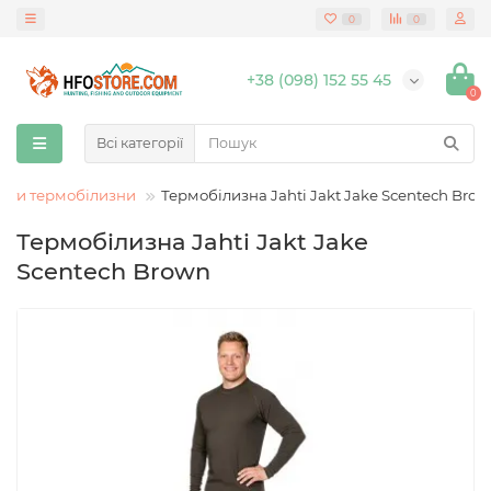
0
0
+38 (098) 152 55 45
0
Всі категорії
кти термобілизни
Термобілизна Jahti Jakt Jake Scentech Bro
Термобілизна Jahti Jakt Jake
Scentech Brown