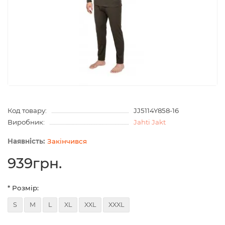
Код товару:
JJ5114Y858-16
Виробник:
Jahti Jakt
Закінчився
939грн.
* Розмір:
S
M
L
XL
XXL
XXXL