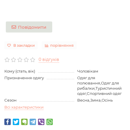
Повідомити
В закладки
порівняння
0 відгуків
Кому (стать, вік)
Чоловікам
Призначення одягу
Одяг для
полювання,Одяг для
рибалки,Туристичний
одяг,Спортивний одяг
Сезон
Весна,Зима,Осінь
Всі характеристики