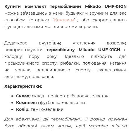
Купити комплект термобілизни
Mikado UMF-01GN
можна зв'язавшись з нами будь-яким зручним для вас
способом (сторінка "
Контакти
"), або скориставшись
функціональними можливостями корзини.
Додаткове внутрішнє утеплення дозволяє
використовувати
термобілину Mikado UMF-01GN
в
холодну пору року. Ідеально підходить для
гірськолижного спорту, рибалки, полювання, катання
на човнах, велосипедного спорту, скелелазіння,
альпінізму, полювання.
Характеристики:
Склад:
склад - поліестер, бавовна, еластан
Комплект:
футболка + кальсони
Колір:
темно-зелений
Для ефективної дії термобілизни, її розмір повинен
бути обраний таким чином, щоб матеріал щільно