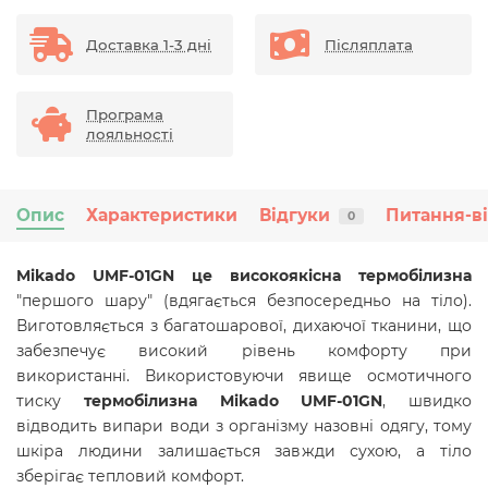
Доставка 1-3 дні
Післяплата
Програма
лояльності
Опис
Характеристики
Відгуки
Питання-в
0
Mikado UMF-01GN це високоякісна термобілизна
"першого шару" (вдягається безпосередньо на тіло).
Виготовляється з багатошарової, дихаючої тканини, що
забезпечує високий рівень комфорту при
використанні. Використовуючи явище осмотичного
тиску
термобілизна
Mikado UMF-01GN
, швидко
відводить випари води з організму назовні одягу, тому
шкіра людини залишається завжди сухою, а тіло
зберігає тепловий комфорт.