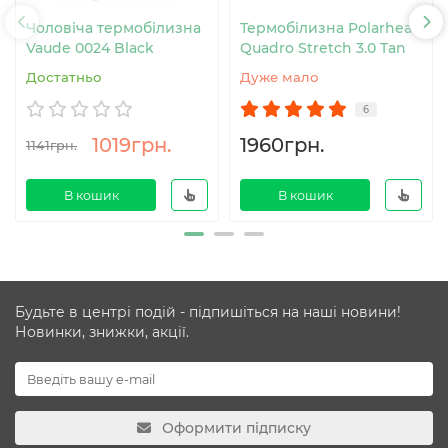
Чоловіча термобілизна
Термобілизна Polarheat
Vaude 0024 Black
Quadro Stretch 3.0 Tan
Достатньо
Дуже мало
6
1019грн.
1960грн.
1141грн.
В кошик
В кошик
Будьте в центрі подій - підпишіться на наші новини!
Новинки, знижки, акції.
Оформити підписку