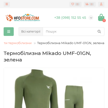
0
0
+38 (098) 152 55 45
0
Всі категорії
екти термобілизни
Термобілизна Mikado UMF-01GN, зелена
Термобілизна Mikado UMF-01GN,
зелена