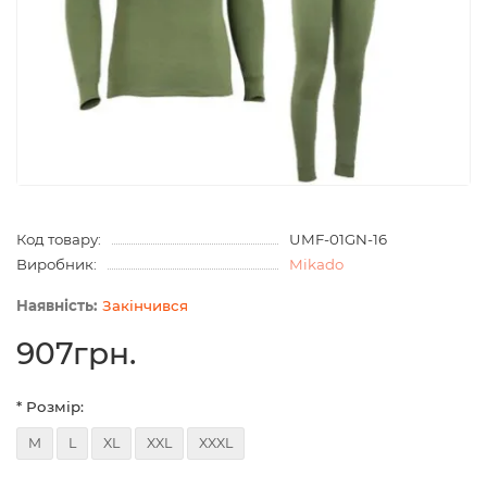
Код товару:
UMF-01GN-16
Виробник:
Mikado
Закінчився
907грн.
* Розмір:
M
L
XL
XXL
XXXL