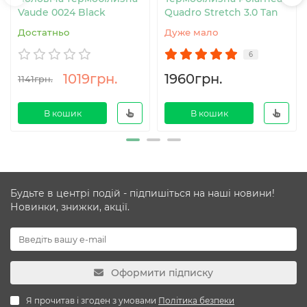
Vaude 0024 Black
Quadro Stretch 3.0 Tan
Достатньо
Дуже мало
6
1019грн.
1960грн.
1141грн.
В кошик
В кошик
Будьте в центрі подій - підпишіться на наші новини!
Новинки, знижки, акції.
Оформити підписку
Я прочитав і згоден з умовами
Політика безпеки