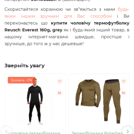
Скористайтеся корзиною чи зв"яжіться з нами
будь-
яким іншим зручним для Вас способом
і Ви
переконаєтесь що
купити
ч
оловічу термофутболку
Reusch Everest 160g, grey
як і будь-який інший товар, в
нашому інтернет-магазині швидше, простіше і
зручніше, до того ж у нас дешевше!
Зверніть увагу
Знижка: -11%
Чоловіча термобілизна
Термобілизна Polarheat