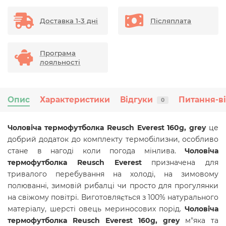
Доставка 1-3 дні
Післяплата
Програма
лояльності
Опис
Характеристики
Відгуки
Питання-в
0
Чоловіча термофутболка Reusch Everest 160g, grey
це
добрий додаток до комплекту термобілизни, особливо
стане в нагоді коли погода мінлива.
Чоловіча
термофутболка Reusch Everest
призначена для
тривалого перебування на холоді, на зимовому
полюванні, зимовій рибалці чи просто для прогулянки
на свіжому повітрі. Виготовляється з 100% натурального
матеріалу,
шерсті овець мериносових порід.
Чоловіча
термофутболка Reusch Everest 160g, grey
м"яка та