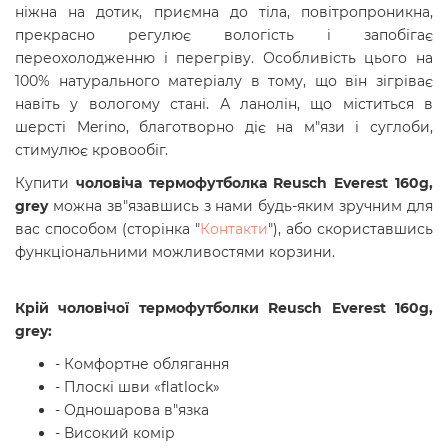
ніжна на дотик, приємна до тіла, повітропроникна,
прекрасно регулює вологість і запобігає
переохолодженню і перегріву. Особливість цього на
100% натурального матеріалу в тому, що він зігріває
навіть у вологому стані. А ланолін, що міститься в
шерсті Merino, благотворно діє на м"язи і суглоби,
стимулює кровообіг.
Купити
чоловіча термофутболка Reusch Everest 160g,
grey
можна зв"язавшись з нами будь-яким зручним для
вас способом (сторінка
"
Контакти
"
), або скориставшись
функціональними можливостями корзини.
Крій
чоловічої термофутболки Reusch Everest 160g,
grey:
- Комфортне облягання
- Плоскі шви «flatlock»
- Одношарова в"язка
- Високий комір