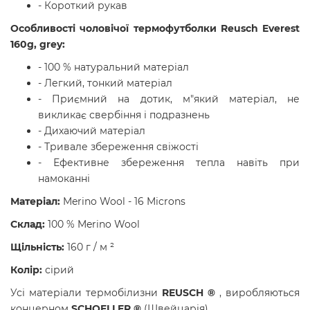
- Короткий рукав
Особливості
ч
оловічої термофутболки Reusch Everest
160g, grey
:
- 100 % натуральний матеріал
- Легкий, тонкий матеріал
- Приємний на дотик, м"який матеріал, не
викликає свербіння і подразнень
- Дихаючий матеріал
- Тривале збереження свіжості
- Ефективне збереження тепла навіть при
намоканні
Матеріал:
Merino Wool - 16 Microns
Склад:
100 % Merino Wool
Щільність:
160 г / м ²
Колір:
сірий
Усі матеріали термобілизни
REUSCH ®
, виробляються
концерном
SCHOELLER ®
(Швейцарія)