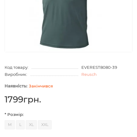
Код товару:
EVEREST8080-39
Виробник:
Reusch
Закінчився
1799грн.
* Розмір:
M
L
XL
XXL