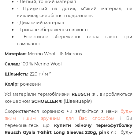
- Легкий, тонкий матеріал
- Приємний на дотик, м"який матеріал, не
викликає свербіння і подразнень
- Дихаючий матеріал
- Тривале збереження свіжості
- Ефективне збереження тепла навіть при
намоканні
Матеріал:
Merino Wool - 16 Microns
Склад:
100 % Merino Wool
Щільність:
220 г / м ²
Колір:
рожевий
Усі матеріали термобілизни
REUSCH ®
, виробляються
концерном
SCHOELLER ®
(Швейцарія)
Скористайтеся корзиною чи зв"яжіться з нами
будь-
яким іншим зручним для Вас способом
і Ви
переконаєтесь що
купити
жіночу термофутболку
Reusch Gyala T-Shirt Long Sleeves 220g, pink
як і будь-