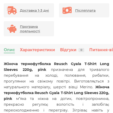
Доставка 1-3 дні
Післяплата
Програма
лояльності
Опис
Характеристики
Відгуки
Питання-в
0
Жіноча термофутболка Reusch Gyala T-Shirt Long
Sleeves 220g, pink
призначена для тривалого
перебування на холоді, полювання, рибалки,
прогулянки на свіжому повітрі. Виготовляється з
натурального матеріалу,
шерсті вівці Merino.
Жіноча
термофутболка Reusch Gyala T-Shirt Long Sleeves 220g,
pink
м"яка та ніжна на дотик, повітропроникна,
прекрасно регулює вологість і запобігає
переохолодженню і перегріву. Зігріває навіть у