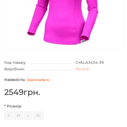
Код товару:
GYALA3434-39
Виробник:
Reusch
Закінчився
2549грн.
* Розмір:
S
M
L
XL