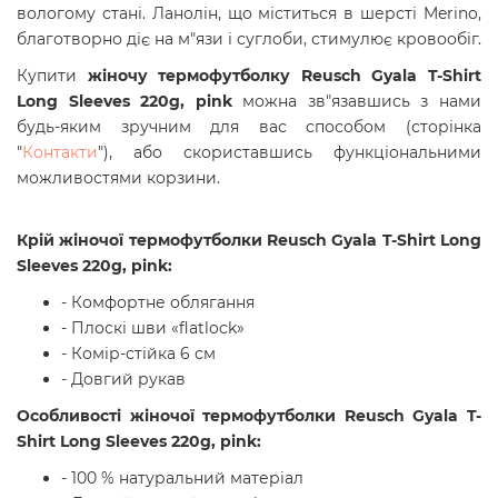
вологому стані. Ланолін, що міститься в шерсті Merino,
благотворно діє на м"язи і суглоби, стимулює кровообіг.
Купити
жіночу термофутболку Reusch Gyala T-Shirt
Long Sleeves 220g, pink
можна зв"язавшись з нами
будь-яким зручним для вас способом (сторінка
"
Контакти
"
), або скориставшись функціональними
можливостями корзини.
Крій
жіночої термофутболки Reusch Gyala T-Shirt Long
Sleeves 220g, pink:
- Комфортне облягання
- Плоскі шви «flatlock»
- Комір-стійка 6 см
- Довгий рукав
Особливості
жіночої термофутболки
Reusch Gyala T-
Shirt Long Sleeves 220g, pink
:
- 100 % натуральний матеріал