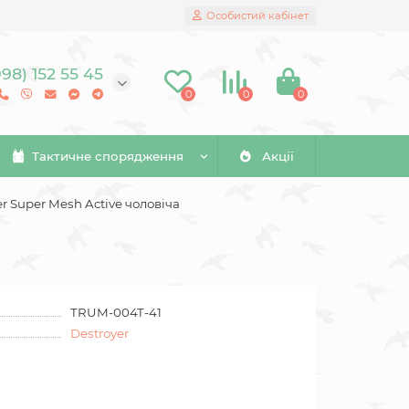
Особистий кабінет
098) 152 55 45
0
0
0
Тактичне спорядження
Акції
r Super Mesh Active чоловіча
TRUM-004T-41
Destroyer