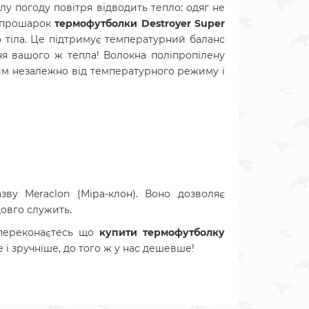
у погоду повітря відводить тепло: одяг не
й прошарок
т
ермофутболки Destroyer Super
го тіла. Це підтримує температурний баланс
ння вашого ж тепла! Волокна поліпропілену
ухим незалежно від температурного режиму і
ву Meraclon (Міра-клон). Воно дозволяє
овго служить.
переконаєтесь що
купити т
ермофутболку
 і зручніше, до того ж у нас дешевше!