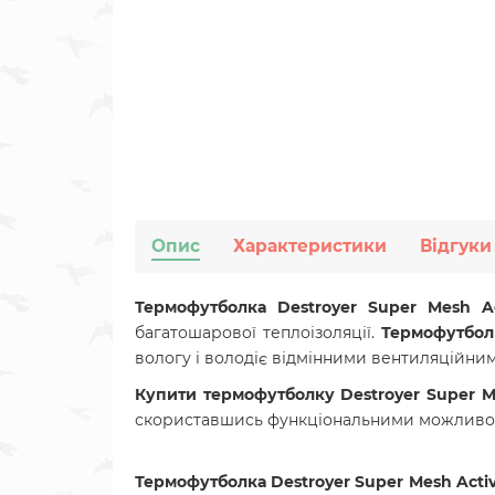
Опис
Характеристики
Відгуки
Термофутболка Destroyer Super Mesh Ac
багатошарової теплоізоляції.
Термофутболк
вологу і володіє відмінними вентиляційни
Купити т
ермофутболку Destroyer Super M
скориставшись функціональними можливо
Термофутболка Destroyer Super Mesh Acti