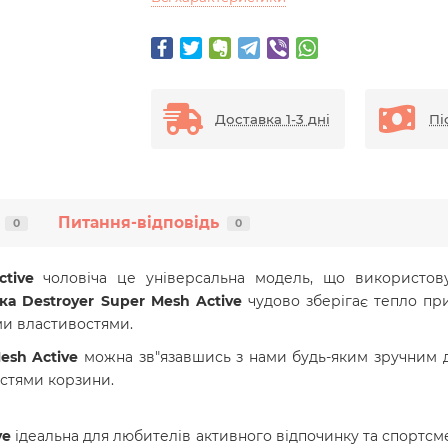
Доставка 1-3 дні
Пі
Питання-відповідь
0
0
tive
чоловіча це універсальна модель, що використову
а Destroyer Super Mesh Active
чудово зберігає тепло пр
ми властивостями.
esh Active
можна зв"язавшись з нами будь-яким зручним 
стями корзини.
ve
ідеальна для любителів активного відпочинку та спортсмен