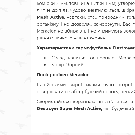
комірки 2 мм, товщина нитки 1 мм) утворю
липне до тіла, чудово вентилюється, шкір
Mesh Active
, навпаки, стає природним теп
організму і не дозволяє замерзнути. Вас 
Meraclon не вбирають і не утримують волог
рівня фізичного навантаження.
Характеристики т
ермофутболки Destroyer 
- Склад тканини: Поліпропілен Meracl
- Колір: Чорний
Поліпропілен Meraclon
Італійськими виробниками було розробл
створювати не абсорбуючий вологу, легкий
Скористайтеся корзиною чи зв"яжіться 
Destroyer Super Mesh Active
,
як і будь-яки