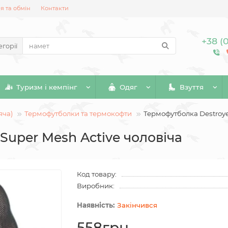
 та обмін
Контакти
+38 (
егорії
Туризм і кемпінг
Одяг
Взуття
яча)
Термофутболки та термокофти
Термофутболка Destroye
Super Mesh Active чоловіча
Код товару:
Виробник:
Закінчився
558грн.