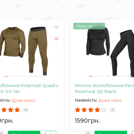
Лідер продаж!
обілизна Polarheat Quadro
Жіноча термобілизна Pani
ch 3.0 Tan
Polarheat QS Black
Дуже мало
Дуже мало
6
5
0грн.
1590грн.