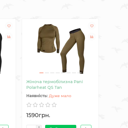
Знижка: -1
Жіноча термобілизна Pani
Чоловіча
Polarheat QS Tan
Tactical 
Дуже мало
1590грн.
857грн.