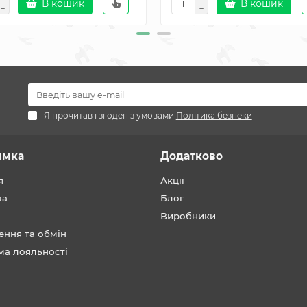
В кошик
В кошик
Я прочитав і згоден з умовами
Політика безпеки
имка
Додатково
я
Акції
ка
Блог
Виробники
ення та обмін
ма лояльності