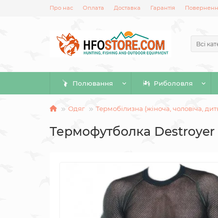
Про нас
Оплата
Доставка
Гарантія
Повернення
Всі кат
Полювання
Риболовля
Одяг
Термобілизна (жіноча, чоловіча, дит
Термофутболка Destroyer 