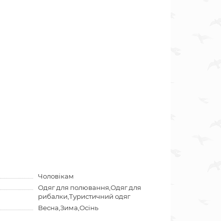
Чоловікам
Одяг для полювання,Одяг для
рибалки,Туристичний одяг
Весна,Зима,Осінь