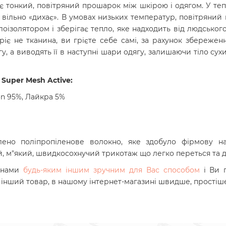
є тонкий, повітряний прошарок між шкірою і одягом. У тепл
а вільно «дихає». В умовах низьких температур, повітряни
лоізолятором і зберігає тепло, яке надходить від людсько
гріє не тканина, ви грієте себе самі, за рахунок збереже
у, а виводять її в наступні шари одягу, залишаючи тіло с
Super Mesh Active:
on 95%, Лайкра 5%
ено поліпропіленове волокно, яке здобуло фірмову наз
, м"який, швидкосохнучий трикотаж що легко переться та д
з нами
будь-яким іншим зручним для Вас способом
і Ви 
й інший товар, в нашому інтернет-магазині швидше, простіше