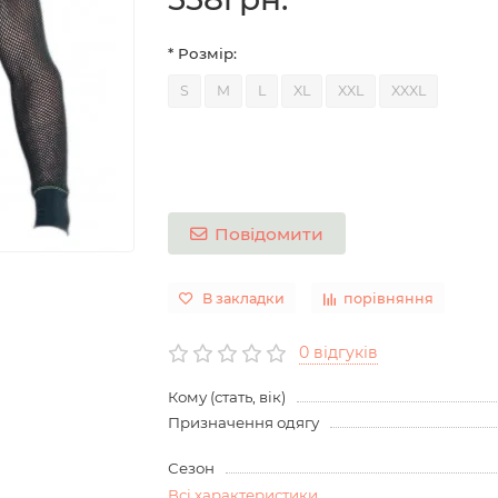
* Розмір:
S
M
L
XL
XXL
XXXL
Повідомити
В закладки
порівняння
0 відгуків
Кому (стать, вік)
Призначення одягу
Сезон
Всі характеристики