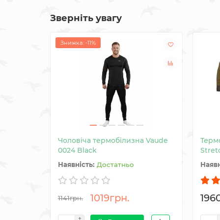
Зверніть увагу
Знижка: -11%
Чоловіча термобілизна Vaude
Терм
0024 Black
Stret
Достатньо
1019грн.
196
1141грн.