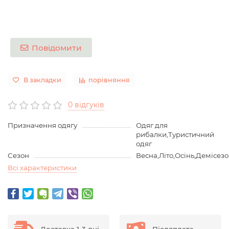
Повідомити
В закладки
порівняння
0 відгуків
Призначення одягу
Одяг для
рибалки,Туристичний
одяг
Сезон
Весна,Літо,Осінь,Демісез
Всі характеристики