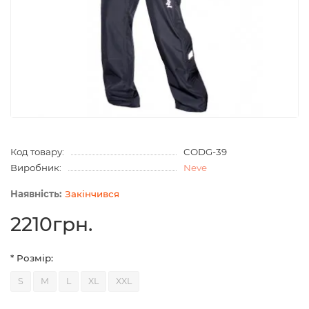
Код товару:
CODG-39
Виробник:
Neve
Закінчився
2210грн.
* Розмір:
S
M
L
XL
XXL