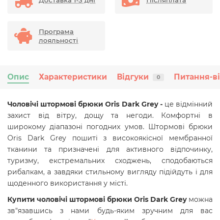
Доставка 1-3 дні
Післяплата
Програма
лояльності
Опис
Характеристики
Відгуки
Питання-в
0
Чоловічі штормові брюки Oris Dark Grey -
це відмінний
захист від вітру, дощу та негоди. Комфортні в
широкому діапазоні погодних умов. Штормові брюки
Oris Dark Grey пошиті з високоякісної мембранної
тканини та призначені для активного відпочинку,
туризму, екстремальних сходжень, сподобаються
рибалкам, а завдяки стильному вигляду підійдуть і для
щоденного використання у місті.
Купити
чоловічі штормові брюки Oris Dark Grey
можна
зв"язавшись з нами будь-яким зручним для вас