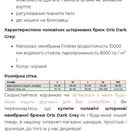
можливість одягати і знімати штани не знімаючи
взуття)
регулювання повноти талії
дві кишені на блискавці
Характеристики
чоловічих штормових брюк Oris Dark
Grey
:
Матеріал: мембрана Finetex (водостійкість 10000
2
мм водяного стовпа; паропроникність 8000 гр / м
)
Колір: чорний
Розмірна сітка
Скористайтеся корзиною чи
зв"яжіться з нами будь-
яким іншим зручним для Вас способом
і Ви
переконаєтесь, що
купити
чоловічі штормові
мембранні брюки Oris Dark Grey
як і будь-який інший
товар, в нашому інтернет-магазині швидше, простіше і
зручніше, до того ж у нас дешевше!