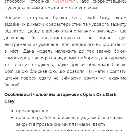
способом (сторінка "
Контакти
"), або скориставшись
функціональними можливостями корзини.
Чоловічі штормові брюки Oris Dark Grey окрім
відмінних дихаючих характеристик, та чудового захисту
від вітру і дощу відрізняються стильним виглядом, що
дозволяє їх використовувати не лише для
екстремальних умов але і для щоденного використання
в місті. Дана модель належить до так званих брюк-
самоскидів, і являється чудовим вибором для туризму
та гірських сходжень, адже брюки обладнані бічною
роз"ємною блискавкою, що дозволяє знімати і одягати
штани поверх одягу не знімаючи взуття чи, скажімо
"кішок".
Особливості
чоловічих штормових брюк Oris Dark
Grey
:
проклеєні шви
повністю роз"ємні блискавки уздовж бічних швів,
закриті вітрозахисними планками (дають