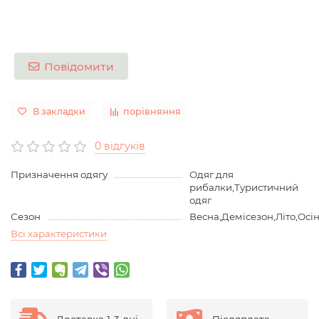
Повідомити
В закладки
порівняння
0 відгуків
Призначення одягу
Одяг для
рибалки,Туристичний
одяг
Сезон
Весна,Демісезон,Літо,Осі
Всі характеристики