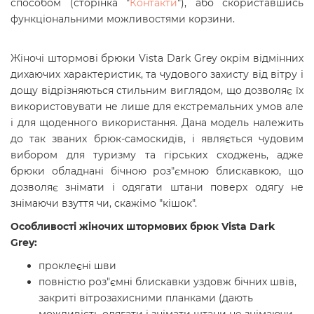
способом (сторінка "
Контакти
"), або скориставшись
функціональними можливостями корзини.
Жіночі штормові брюки Vista Dark Grey окрім відмінних
дихаючих характеристик, та чудового захисту від вітру і
дощу відрізняються стильним виглядом, що дозволяє їх
використовувати не лише для екстремальних умов але
і для щоденного використання. Дана модель належить
до так званих брюк-самоскидів, і являється чудовим
вибором для туризму та гірських сходжень, адже
брюки обладнані бічною роз"ємною блискавкою, що
дозволяє знімати і одягати штани поверх одягу не
знімаючи взуття чи, скажімо "кішок".
Особливості жіночих штормових брюк Vista Dark
Grey:
проклеєні шви
повністю роз"ємні блискавки уздовж бічних швів,
закриті вітрозахисними планками (дають