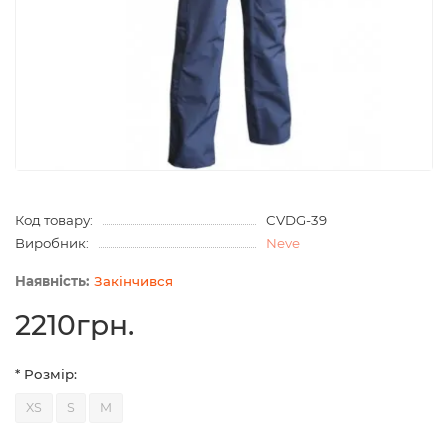
Код товару:
CVDG-39
Виробник:
Neve
Закінчився
2210грн.
* Розмір:
XS
S
M