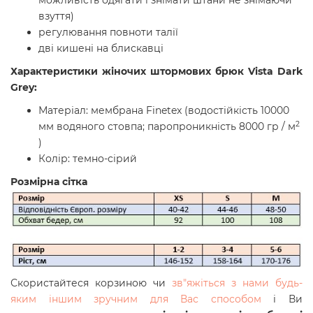
можливість одягати і знімати штани не знімаючи
взуття)
регулювання повноти талії
дві кишені на блискавці
Характеристики
жіночих штормових брюк Vista Dark
Grey
:
Матеріал: мембрана Finetex (водостійкість 10000
2
мм водяного стовпа; паропроникність 8000 гр / м
)
Колір: темно-сірий
Розмірна сітка
Скористайтеся корзиною чи
зв"яжіться з нами будь-
яким іншим зручним для Вас способом
і Ви