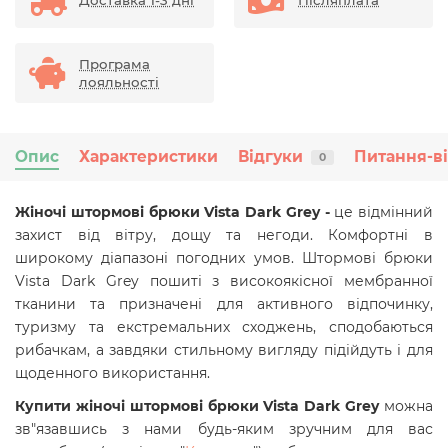
Доставка 1-3 дні
Післяплата
Програма
лояльності
Опис
Характеристики
Відгуки
Питання-в
0
Жіночі штормові брюки Vista Dark Grey -
це відмінний
захист від вітру, дощу та негоди. Комфортні в
широкому діапазоні погодних умов. Штормові брюки
Vista Dark Grey пошиті з високоякісної мембранної
тканини та призначені для активного відпочинку,
туризму та екстремальних сходжень, сподобаються
рибачкам, а завдяки стильному вигляду підійдуть і для
щоденного використання.
Купити жіночі штормові брюки Vista Dark Grey
можна
зв"язавшись з нами будь-яким зручним для вас