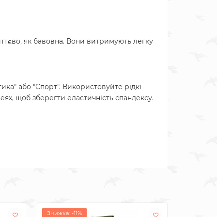
иттєво, як бавовна. Вони витримують легку
ка" або "Спорт". Використовуйте рідкі
еях, щоб зберегти еластичність спандексу.
Знижка: -11%
Знижка: -1