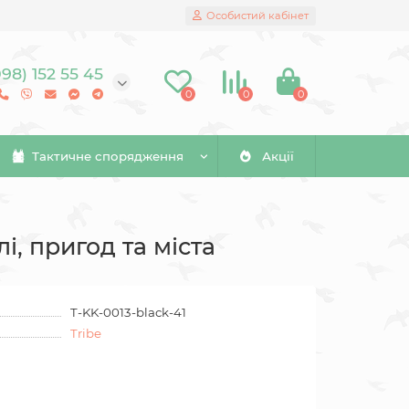
Особистий кабінет
098) 152 55 45
0
0
0
Тактичне спорядження
Акції
і, пригод та міста
T-KK-0013-black-41
Tribe