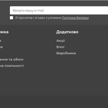
Я прочитав і згоден з умовами
Політика безпеки
имка
Додатково
я
Акції
ка
Блог
Виробники
ення та обмін
ма лояльності