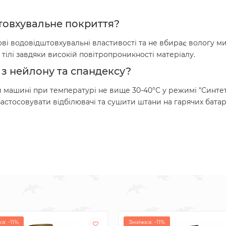
товхувальне покриття?
ові водовідштовхувальні властивості та не вбирає вологу м
тілі завдяки високій повітропроникності матеріалу.
 з нейлону та спандексу?
 машині при температурі не вище 30-40°C у режимі "Синтети
астосовувати відбілювачі та сушити штани на гарячих батар
а: -11%
Знижка: -11%