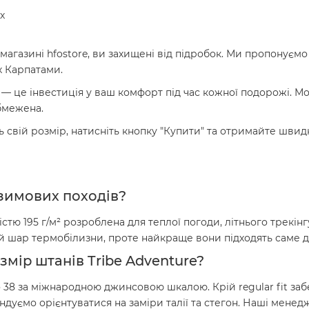
х
агазині hfostore, ви захищені від підробок. Ми пропонуємо
 Карпатами.
k — це інвестиція у ваш комфорт під час кожної подорожі. М
обмежена.
ь свій розмір, натисніть кнопку "Купити" та отримайте швид
я зимових походів?
ністю 195 г/м² розроблена для теплої погоди, літнього трекін
 шар термобілизни, проте найкраще вони підходять саме д
змір штанів Tribe Adventure?
до 38 за міжнародною джинсовою шкалою. Крій regular fit за
дуємо орієнтуватися на заміри талії та стегон. Наші мене