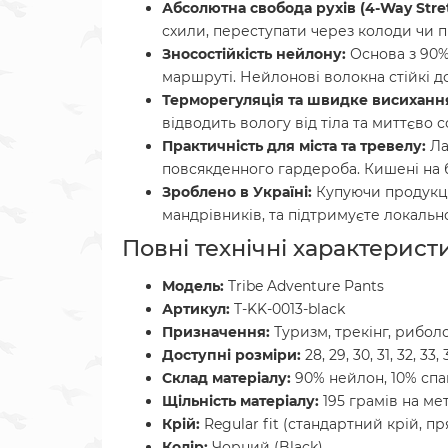
Абсолютна свобода рухів (4-Way Stret
схили, переступати через колоди чи п
Зносостійкість нейлону:
Основа з 90%
маршруті. Нейлонові волокна стійкі д
Терморегуляція та швидке висиханн
відводить вологу від тіла та миттєво 
Практичність для міста та тревелу:
Ла
повсякденного гардероба. Кишені на бл
Зроблено в Україні:
Купуючи продукцію
мандрівників, та підтримуєте локальн
Повні технічні характерист
Модель:
Tribe Adventure Pants
Артикул:
T-KK-0013-black
Призначення:
Туризм, трекінг, рибол
Доступні розміри:
28, 29, 30, 31, 32, 33, 
Склад матеріалу:
90% нейлон, 10% спа
Щільність матеріалу:
195 грамів на ме
Крій:
Regular fit (стандартний крій, п
Колір:
Чорний (Black)