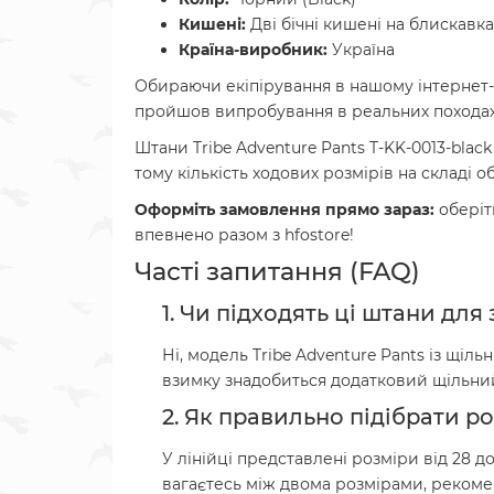
Кишені:
Дві бічні кишені на блискавка
Країна-виробник:
Україна
Обираючи екіпірування в нашому інтернет-м
пройшов випробування в реальних походах
Штани Tribe Adventure Pants T-KK-0013-blac
тому кількість ходових розмірів на складі 
Оформіть замовлення прямо зараз:
оберіт
впевнено разом з hfostore!
Часті запитання (FAQ)
1. Чи підходять ці штани дл
Ні, модель Tribe Adventure Pants із щіль
взимку знадобиться додатковий щільний
2. Як правильно підібрати ро
У лінійці представлені розміри від 28 
вагаєтесь між двома розмірами, рекомен