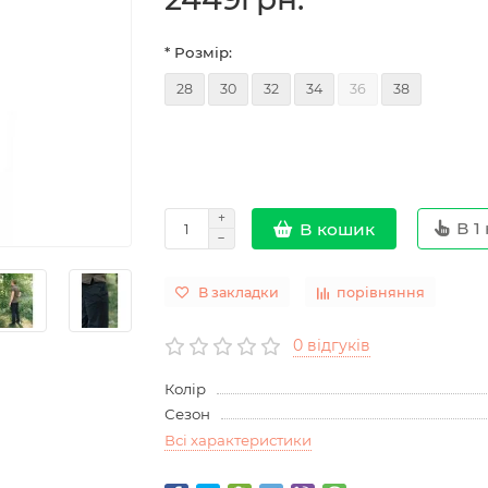
* Розмір:
28
30
32
34
36
38
В 1 
В кошик
В закладки
порівняння
0 відгуків
Колір
Сезон
Всі характеристики