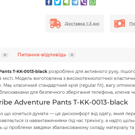
Доставка 1-3 дні
Пі
Питання-відповідь
0
0
Pants T-KK-0013-black
розроблені для активного руху, пішого 
місті. Модель виготовлена з високотехнологічної еластичної
 Має класичний стандартний крій (regular fit), вагу оптиміз
блискавками для безпечного зберігання телефона, ключів ч
ibe Adventure Pants T-KK-0013-black
о що хочеться думати — це дискомфорт від одягу, який пер
равляється із навантаженнями під час трекінгу, а надто щіл
ь ці проблеми завдяки збалансованому складу матеріалу та