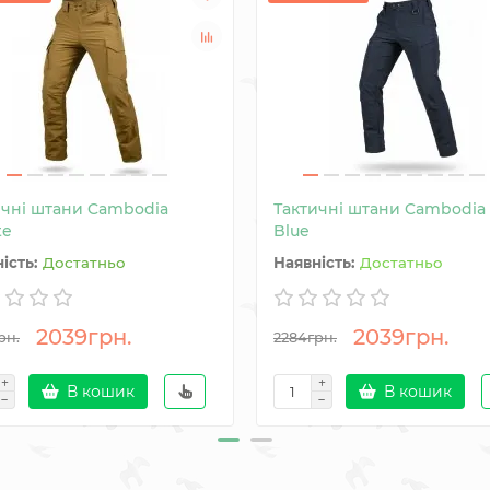
ичні штани Cambodia
Тактичні штани Cambodia
te
Blue
Достатньо
Достатньо
2039грн.
2039грн.
рн.
2284грн.
В кошик
В кошик