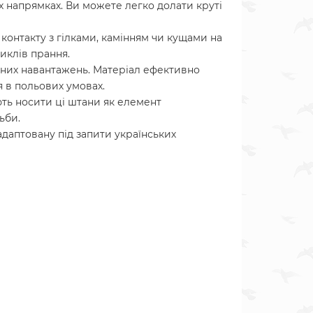
іх напрямках. Ви можете легко долати круті
контакту з гілками, камінням чи кущами на
иклів прання.
ічних навантажень. Матеріал ефективно
я в польових умовах.
ють носити ці штани як елемент
ьби.
даптовану під запити українських