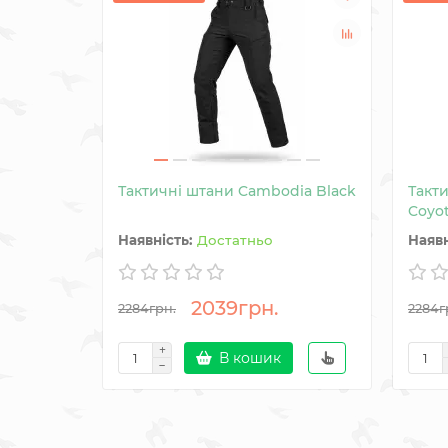
Тактичні штани Cambodia Black
Такт
Coyo
Достатньо
2039грн.
2284грн.
2284г
В кошик