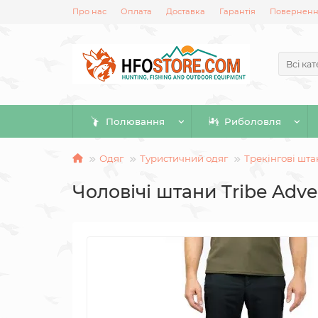
Про нас
Оплата
Доставка
Гарантія
Повернення
Всі кат
Полювання
Риболовля
Одяг
Туристичний одяг
Трекінгові шт
Чоловічі штани Tribe Adve