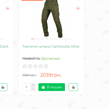
 Dark
Тактичні штани Cambodia Olive
Тактичн
(TuWay El
Достатньо
2039грн.
2284грн.
2284грн.
В кошик