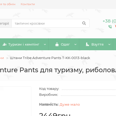
 та обмін
Контакти
+38 (
егорії
Туризм і кемпінг
Одяг
Взуття
ани
Штани Tribe Adventure Pants T-KK-0013-black
nture Pants для туризму, риболовл
Код товару:
Виробник:
Дуже мало
2449грн.