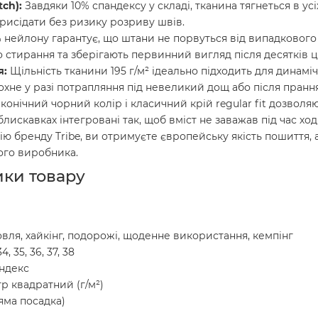
ch):
Завдяки 10% спандексу у складі, тканина тягнеться в ус
рисідати без ризику розриву швів.
 нейлону гарантує, що штани не порвуться від випадкового 
о стирання та зберігають первинний вигляд після десятків ц
я:
Щільність тканини 195 г/м² ідеально підходить для динам
сохне у разі потрапляння під невеликий дощ або після пранн
конічний чорний колір і класичний крій regular fit дозволя
искавках інтегровані так, щоб вміст не заважав під час ход
 бренду Tribe, ви отримуєте європейську якість пошиття, а
ого виробника.
ики товару
овля, хайкінг, подорожі, щоденне використання, кемпінг
34, 35, 36, 37, 38
ндекс
тр квадратний (г/м²)
ряма посадка)