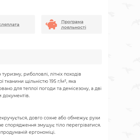
Програма
сляплата
лояльності
туризму, риболовлі, літніх походів
 тканини щільністю 195 г/м², яка
овано для теплої погоди та демісезону, а дві
и документів.
екручується, довго сохне або обмежує рухи
ьне спорядження змушує тіло перегріватися.
 продуманій ергономіці.